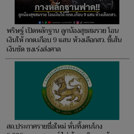
พริษฐ์ เปิดหลักฐาน ลูกน้องสุขสมรวย โอน
เงินให้ กกต.เกือบ 9 แสน ห้วงเลือกสว. ชี้เส้น
เงินชัด ชงเร่งส่งศาล
สถ.ประกาศรายชื่อใหม่ หั่นทิ้งคนโกง