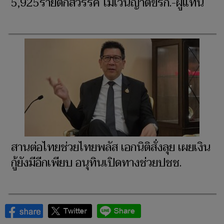
5,925รายตกสวรรค์ ไม่เว้นญาติขรก.-ผู้แทน
สานต่อไทยช่วยไทยพลัส เอกนิติสั่งลุย เผยเงิน
กู้ยังมีอีกเพียบ อนุทินเปิดทางช่วยปชช.