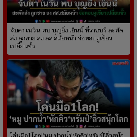
จับตา เนวิน พบ บุญยิ่ง เย็นนี้ ที่ราชบุรี สะพัด
ส่ง ลูกชาย ลง สส.สมัยหน้า จ่อหอบงูเขียว
เปลี่ยนขั้ว
โค่นมือ1โลก!‘หมู ปากน้ำ’หักคิว‘ทรัมป์’ลิ่วสนุ้ก