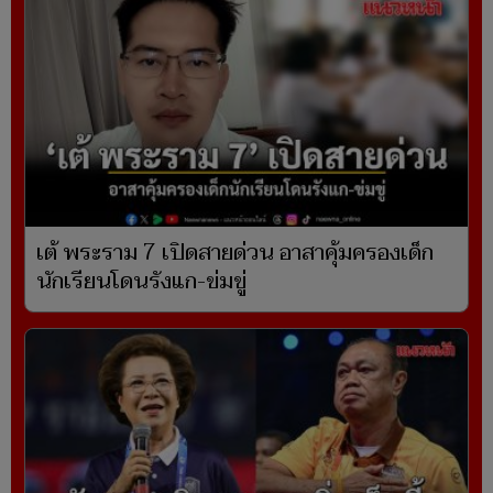
เต้ พระราม 7 เปิดสายด่วน อาสาคุ้มครองเด็ก
นักเรียนโดนรังแก-ข่มขู่