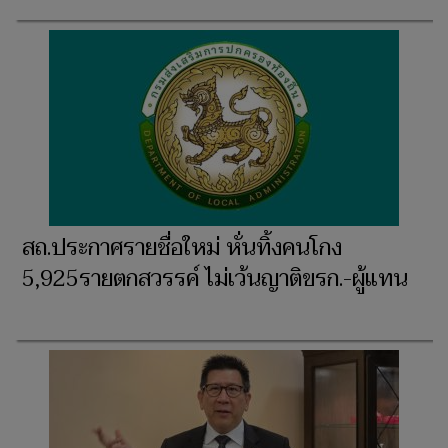
สถ.ประกาศรายชื่อใหม่ หั่นทิ้งคนโกง
5,925รายตกสวรรค์ ไม่เว้นญาติขรก.-ผู้แทน