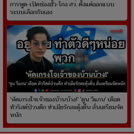
การพูด-เปิดช่องฮั้ว-โกง สว. ตั้งแต่ออกแบบ
ระบบเลือกกันเอง
'หัดเกรงใจเจ้าของบ้านบ้าง!' 'ตูน วีแกน' เดือด
ทัวริสต์ป่วนดึก ทำเมียรักสะดุ้งตื่น ลั่นเตรียมจัด
หนัก