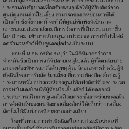
สังคมที่ดูแลสัตว์ในลักษณะนี้ได้ หรืออาจจะรวมไปถึงการ
ประสานกับรัฐบาลเพื่อสร้างแรงจูงใจให้ผู้ที่รับสัตว์จาก
ศูนย์ดูแลเหล่านี้ไปเลี้ยง สามารถขอลดหย่อนภาษีได้
เป็นต้น ซึ่งทั้งหมดนี้ จะทำให้ศูนย์พักพิงที่เป็นภาค
เอกชนและประชาสังคมมีการจัดการที่เป็นระบบมากขึ้น
โดยมี กทม. เข้ามาสนับสนุนงบประมาณ การทำโปรไฟล์
ลดจำนวนสัตว์ที่รับดูแลอยู่อย่างเป็นระบบ
ขณะที่ น.สพ.กรชิต ระบุว่า ในมิติที่มากกว่าการ
ทำหมันซึ่งเป็นการแก้ที่ปลายเหตุไปแล้ว ผู้ที่คิดนโยบาย
อาจจะต้องพิจารณาถึงต้นเหตุด้วย โดยเฉพาะสำหรับผู้ที่
ตัดสินใจอยากรับสัตว์มาเลี้ยง ที่ควรจะต้องมีองค์ความรู้
ประมาณหนึ่ง อย่างกรณีของศูนย์พักพิงสัตว์ที่เขตประเวศ
อาจทำโมเดลโดยให้ผู้ที่สนใจเลี้ยงสัตว์ ได้ทดลองมี
ประสบการณ์ในการดูแลสัตว์โดยตรง ซึ่งอาจช่วยชะลอใน
การตัดสินใจของคนที่อยากเลี้ยงสัตว์ ให้เห็นว่าการเลี้ยง
สัตว์ไม่ได้มีแต่ภาพที่สวยงามอย่างเดียว
โดยที่ กทม. อาจทำเช็คลิสต์ในการประเมินว่าคนที่
อยากเลี้ยงสัตว์ ที่จะมารับจากศูนย์ดูแลสัตว์มีความพร้อม