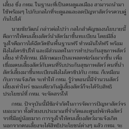
เลี้ยง ซึ่ง กทม. ในฐานะที่เป็นคนดูแลเมือง สามารถนำมา
ใช้พร้อมๆ ไปกับกลไกที่จะดูแลและลดปัญหาสัตว์จรควบคู่
กันไปได้
นายชัยวัฒน์ กล่าวต่อไปว่า กลไกสำคัญของนโยบายนี้
คือการให้คนเลี้ยงสัตว์นำสัตว์มาขึ้นทะเบียน โดยมีสิ่ง
จูงใจคือการได้ฉีดวัคซีนพื้นฐานฟรี ทำหมันให้ฟรี พร้อม
ฝังไมโครชิปให้ และมีส่วนลดในการทำประกันสุขภาพสัตว์
เลี้ยง ทำให้กทม. มีลักษณะเป็นแพลตฟอร์มมากขึ้น เพื่อ
เชื่อมคนเลี้ยงสัตว์กับคนที่รับประกันสุขภาพสัตว์ คนที่นำ
สัตว์เลี้ยงมาขึ้นทะเบียนฝังไมโครชิปกับ กทม. ก็เหมือน
กับการแจ้งเกิด จะทำให้ กทม. รู้ว่าตอนนี้มีจำนวนสัตว์
เลี้ยงเท่าไหร่ ขณะเดียวกันผู้เลี้ยงสัตว์ก็จะได้รับสิทธิ
ประโยชน์ที่ กทม. จะจัดสรรให้
กทม. ปัจจุบันนี้มีข้อจำกัดในการจัดการปัญหาสัตว์จร
เยอะมาก ทั้งด้วยงบประมาณที่จำกัดและศูนย์พักพิงสัตว์
จรที่มีอยู่น้อยมาก การจูงใจให้คนเลี้ยงสัตว์มาแจ้งเกิด
นอกจากคนเลี้ยงจะได้สิทธิประโยชน์ต่างๆ แล้ว กทม. จะ