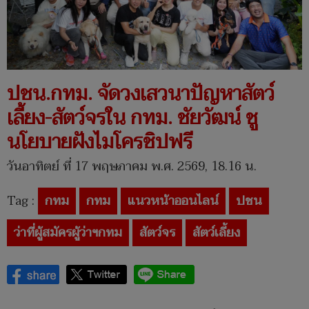
ปชน.กทม. จัดวงเสวนาปัญหาสัตว์
เลี้ยง-สัตว์จรใน กทม. ชัยวัฒน์ ชู
นโยบายฝังไมโครชิปฟรี
วันอาทิตย์ ที่ 17 พฤษภาคม พ.ศ. 2569, 18.16 น.
Tag :
กทม
กทม
แนวหน้าออนไลน์
ปชน
ว่าที่ผู้สมัครผู้ว่าฯกทม
สัตว์จร
สัตว์เลี้ยง