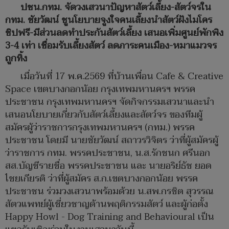
ปชน.กทม. จัดวงเสวนาปัญหาสัตว์เลี้ยง-สัตว์จรใน
กทม. ชัยวัฒน์ ชูนโยบายจูงใจคนเลี้ยงนำสัตว์ฝังไมโคร
ชิปฟรี-มีส่วนลดทำประกันสัตว์เลี้ยง เสนอเพิ่มศูนย์พักพิง
3-4 เท่า เชื่อมรับเลี้ยงสัตว์ ลดภาระคนเมือง-หมาแมวจร
ถูกทิ้ง
เมื่อวันที่ 17 พ.ค.2569 ที่บ้านเพื่อน Cafe & Creative
Space เขตบางกอกน้อย กรุงเทพมหานครฯ พรรค
ประชาชน กรุงเทพมหานครฯ จัดกิจกรรมเสวนาและนำ
เสนอนโยบายเกี่ยวกับสัตว์เลี้ยงและสัตว์จร ของทีมผู้
สมัครผู้ว่าราชการกรุงเทพมหานครฯ (กทม.) พรรค
ประชาชน โดยมี นายชัยวัฒน์ สถาวรวิจิตร ว่าที่ผู้สมัครผู้
ว่าราชการ กทม. พรรคประชาชน, น.ส.รักชนก ศรีนอก
สส.บัญชีรายชื่อ พรรคประชาชน และ นายอริย์ธัช ยอด
ไชยเกียรติ ว่าที่ผู้สมัคร ส.ก.เขตบางกอกน้อย พรรค
ประชาชน ร่วมวงเสวนาพร้อมด้วย น.สพ.กรชิต สุวรรณ
สัตวแพทย์ผู้เชี่ยวชาญด้านพฤติกรรมสัตว์ และผู้ก่อตั้ง
Happy Howl - Dog Training and Behavioural เป็น