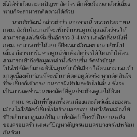
ยังได้จำกัดและลดปัญหาสัตว์จร อีกทั้งเมื่อเวลาสัตว์เลี้ยง
หายก็จะสามารถติดตามได้ด้วย
นายชัยวัฒน์ กล่าวต่อว่า นอกจากนี้ พรรคประชาชน
กทม. ยังมีนโยบายที่จะเพิ่มจำนวนศูนย์ดูแลสัตว์จร ให้
สามารถดูแลได้เพิ่มขึ้นอีกราว 3-4 เท่า และอีกสิ่งหนึ่งที่
กทม. สามารถทำได้เลย ก็คือเวลามีคนอยากหาสัตว์ไป
เลี้ยง ก็อาจมารับจากศูนย์พักพิงสัตว์จรได้ โดยทำให้คน
สามารถเข้าถึงข้อมูลเหล่านี้ได้ง่ายขึ้น จัดทำข้อมูล
โปรไฟล์สัตว์แต่ละตัวในศูนย์มาให้เลือก ให้คนสามารถเข้า
มาดูเบื้องต้นก่อนที่จะเข้ามาติดต่อดูตัวจริง หากตัดสินใจ
ที่จะเลี้ยงก็เข้ากระบวนการฝังชิปและรับไปเลี้ยง ซึ่งจะ
เป็นการลดจำนวนของสัตว์ที่ศูนย์จะต้องดูแลได้ด้วย
กทม. จะเป็นที่ที่ดูแลทั้งคนเมืองและสัตว์เลี้ยงของคน
เมือง ไม่ให้สัตว์เลี้ยงไปสร้างผลกระทบที่ทำให้คนเมืองใช้
ชีวิตลำบาก ดูแลแก้ปัญหาทั้งสัตว์เลี้ยงที่เป็นส่วนหนึ่ง
ของครอบครัว และแก้ปัญหาสัญจรแบบครบวงจรไปพร้อม
กันด้วย