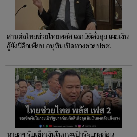
สานต่อไทยช่วยไทยพลัส เอกนิติสั่งลุย เผยเงิน
กู้ยังมีอีกเพียบ อนุทินเปิดทางช่วยปชช.
นายกฯ รับเช็คเงินในกระเป๋ารัฐบาลก่อน