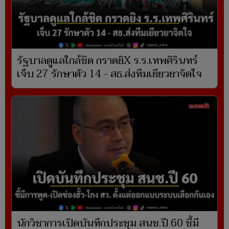
รัฐบาลดูแลใกล้ชิด กราดยิX ร.ร.เทพศิรินทร์
เจ็บ 27 รักษาตัว 14 - สธ.ส่งทีมเยียวยาจิตใจ
นักวิชาการเปิดบันทึกประชุม สนช.ปี 60 ชี้มี