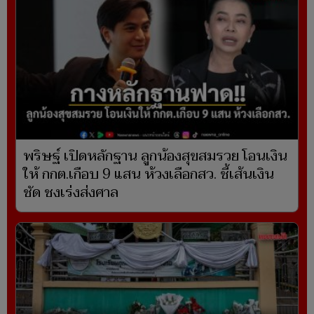
พริษฐ์ เปิดหลักฐาน ลูกน้องสุขสมรวย โอนเงิน
ให้ กกต.เกือบ 9 แสน ห้วงเลือกสว. ชี้เส้นเงิน
ชัด ชงเร่งส่งศาล