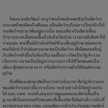
โดยนายชัยวัฒน์ ระบุว่าคนไทยมักเคยชินกับสัตว์จร
ประเทศไทยมีคนใจดีเยอะ เห็นสัตว์จรก็สงสารป้อนข้าวให้
จนสัตว์จรมาอาศัยอยู่แถวนั้น ขณะเดียวกันสัตว์เลี้ยง
จำนวนมากเมื่อคนเลี้ยงไปแล้วเริ่มป่วย บางกรณีเสียค่าใช้
จ่ายเยอะ คนที่ไม่มีกำลังทรัพย์ที่จะเลี้ยงดูรักษาต่อหลาย
คนก็มักนำไปปล่อยจนกลายเป็นสัตว์จร ที่เมื่อผสมพันธุ์
กับสัตว์จรตัวอื่นก็เพิ่มปริมาณขึ้นมา เกิดเป็นวัฏจักรวน
เวียนจน กลายเป็นปัญหารบกวนการใช้ชีวิตของคนใน
เมือง คุ้ยขยะหาอาหาร หรือสัตว์จรบางตัวก็มีพฤติกรรม
ดุร้าย
สิ่งที่ต้องกลับมาคิดในการทำนโยบาย คือวัฏจักรวงจร
ของสัตว์จรเหล่านี้มาจากไหน จะทำอย่างไรให้อยู่ร่วมกัน
ได้ และ กทม. จะสนับสนุนการดูแลคนและสัตว์เลี้ยงใน
ฐานะที่เป็นครอบครัวของคนที่เลี้ยงสัตว์ได้อย่างไร กลไกที่
พรรคประชาชน กทม. เสนอคือการทำประกันสุขภาพสัตว์