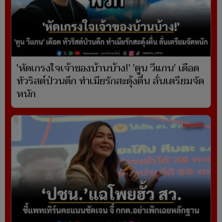
'หัดเกรงใจเจ้าของบ้านบ้าง!' 'ตูน วีแกน' เดือด
ทัวริสต์ป่วนดึก ทำเมียรักสะดุ้งตื่น ลั่นเตรียมจัด
หนัก