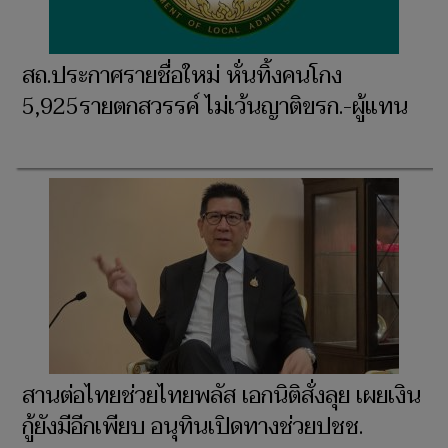
สถ.ประกาศรายชื่อใหม่ หั่นทิ้งคนโกง
5,925รายตกสวรรค์ ไม่เว้นญาติขรก.-ผู้แทน
สานต่อไทยช่วยไทยพลัส เอกนิติสั่งลุย เผยเงิน
กู้ยังมีอีกเพียบ อนุทินเปิดทางช่วยปชช.