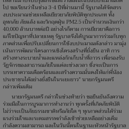
เหล่านี้มาปรับปรุงแก้ไขและวางแผนในปีงบประมาณถัด
ไป ขอเรียนว่าในช่วง 3-4 ปีที่ผ่านมานี้ รัฐบาลได้จัดสรร
งบประมาณช่วยเหลือเยียวยาภัยพิบัติทุกประเภท ทั้ง
อุทกภัย ภัยแล้ง และวิกฤตฝุ่น PM2.5 เป็นจำนวนเงินกว่า
40,000 ล้านบาทต่อปี อย่างไรก็ตาม การเยียวยาคือการ
แก้ไขปัญหาที่ปลายเหตุ รัฐบาลจึงได้บูรณาการร่วมกับทุก
ภาคส่วนเพื่อปรับเปลี่ยนการใช้งบประมาณดังกล่าว มามุ่ง
เน้นการพัฒนาโครงการเชิงโครงสร้างที่ยั่งยืน อาทิ การ
สร้างทางระบายน้ำและแหล่งกักเก็บน้ำที่ถาวร เพื่อรองรับ
วัฏจักรของสาธารณภัยในแต่ละช่วงเวลา ซึ่งจะเป็นการ
บรรเทาความเดือดร้อนและสร้างความมั่นคงให้แก่พี่น้อง
ประชาชนได้อย่างยั่งยืนในระยะยาว” นายกรัฐมนตรี
กล่าวเพิ่มเติม
นายกรัฐมนตรี กล่าวในช่วงท้ายว่า ขอยืนยันถึงความ
ร่วมมือในการบูรณาการทำงานว่า ทุกครั้งที่เกิดภัยพิบัติ
ไม่ว่าจะเป็นภัยธรรมชาติหรือภัยใด ๆ ทุกภาคส่วนได้ร่วม
แรงร่วมใจและระดมสรรพกำลังเข้าช่วยเหลืออย่างเต็ม
กำลังความสามารถ และในวันนี้ตนในฐานะหัวหน้ารัฐบาล