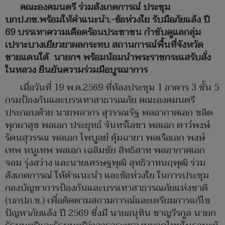
คณะองคมนตรี ร่วมสังเกตการณ์ ประชุม
บกป.ภช.พร้อมให้คำแนะนำ.-ข้อห่วงใย รับมือภัยแล้ง ปี
69 บรรเทาความเดือดร้อนประชาชน กําชับดูแลกลุ่ม
เปราะบางเยียวยาผลกระทบ สถานการณ์พื้นที่จังหวัด
ชายแดนใต้ นายกฯ พร้อมน้อมนําพระราชกระแสรับสั่ง
ในหลวง ยืนยันความร่วมมือบูรณาการ
เมื่อวันที่ 19 พ.ค.2569 ที่ห้องประชุม 1 อาคาร 3 ชั้น 5
กรมป้องกันและบรรเทาสาธารณภัย คณะองคมนตรี
ประกอบด้วย นายพลากร สุวรรณรัฐ พลอากาศเอก ชลิต
พุกผาสุข พลเอก ประยุทธ์ จันทร์โอชา พลเอก ดาว์พงษ์
รัตนสุวรรณ พลเอก ไพบูลย์ คุ้มฉายา พลเรือเอก พงษ์
เทพ หนูเทพ พลเอก เฉลิมชัย สิทธิสาท พลอากาศเอก
จอม รุ่งสว่าง และนายเศรษฐพุฒิ สุทธิวาทนฤพุฒิ ร่วม
สังเกตการณ์ ให้คำแนะนำ และข้อห่วงใย ในการประชุม
กองบัญชาการป้องกันและบรรเทาสาธารณภัยแห่งชาติ
(บกปภ.ช.) เพื่อติดตามสถามการณ์และเตรียมการแก้ไข
ปัญหาภัยแล้ง ปี 2569 ซึ่งมี นายอนุทิน ชาญวีรกูล นายก