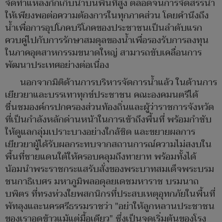
จัดทำแหล่งกักเก็บน้ำบนพื้นที่สูง ตลอดจนการจัดสรรน้ำ
ให้เพียงพอต่อความต้องการในทุกภาคส่วน โดยคำนึงถึง
น้ำเพื่อการอุปโภคบริโภคของประชาชนเป็นลำดับแรก
ควบคู่ไปกับการรักษาสมดุลของน้ำเพื่อรองรับการลงทุน
ในภาคอุตสาหกรรมขนาดใหญ่ สามารถขับเคลื่อนการ
พัฒนาประเทศอย่างต่อเนื่อง
นอกจากมิติด้านการบริหารจัดการน้ำแล้ว ในด้านการ
เยียวยาและบรรเทาทุกข์ประชาชน คณะองคมนตรีได้
ชื่นชมองค์กรปกครองส่วนท้องถิ่นและผู้ว่าราชการจังหวัด
ที่เป็นกำลังหลักด่านหน้าในการเข้าถึงพื้นที่ พร้อมกำชับ
ให้ดูแลกลุ่มเปราะบางอย่างใกล้ชิด และขยายผลการ
เยียวยาผู้ได้รับผลกระทบจากสถานการณ์ความไม่สงบใน
พื้นที่ชายแดนใต้ให้ครอบคลุมถึงทายาท พร้อมทั้งได้
น้อมนำพระราชกระแสรับสั่งของพระบาทสมเด็จพระบรม
ชนกาธิเบศร มหาภูมิพลอดุลยเดชมหาราช บรมนาถ
บพิตร ที่ทรงห่วงใยพสกนิกรที่ประสบเหตุอุทกภัยในพื้นที่
พัทลุงและนครศรีธรรมราชว่า "อย่าให้ลูกหลานประชาชน
ของเราอดข้าวแม้แต่มื้อเดียว" ซึ่งเป็นจุดเริ่มต้นของโรง