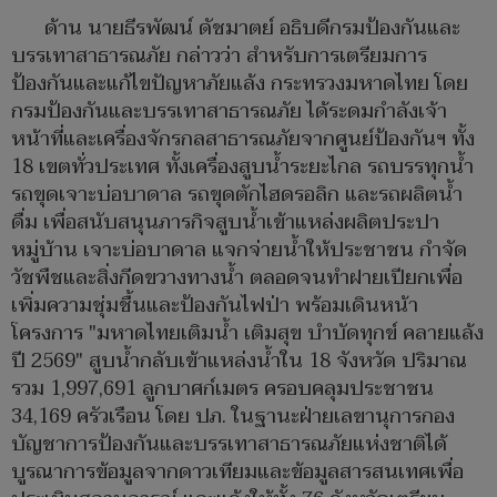
ด้าน นายธีรพัฒน์ ดัชมาตย์ อธิบดีกรมป้องกันและ
บรรเทาสาธารณภัย กล่าวว่า สำหรับการเตรียมการ
ป้องกันและแก้ไขปัญหาภัยแล้ง กระทรวงมหาดไทย โดย
กรมป้องกันและบรรเทาสาธารณภัย ได้ระดมกำลังเจ้า
หน้าที่และเครื่องจักรกลสาธารณภัยจากศูนย์ป้องกันฯ ทั้ง
18 เขตทั่วประเทศ ทั้งเครื่องสูบน้ำระยะไกล รถบรรทุกน้ำ
รถขุดเจาะบ่อบาดาล รถขุดตักไฮดรอลิก และรถผลิตน้ำ
ดื่ม เพื่อสนับสนุนภารกิจสูบน้ำเข้าแหล่งผลิตประปา
หมู่บ้าน เจาะบ่อบาดาล แจกจ่ายน้ำให้ประชาชน กำจัด
วัชพืชและสิ่งกีดขวางทางน้ำ ตลอดจนทำฝายเปียกเพื่อ
เพิ่มความชุ่มชื้นและป้องกันไฟป่า พร้อมเดินหน้า
โครงการ "มหาดไทยเติมน้ำ เติมสุข บำบัดทุกข์ คลายแล้ง
ปี 2569" สูบน้ำกลับเข้าแหล่งน้ำใน 18 จังหวัด ปริมาณ
รวม 1,997,691 ลูกบาศก์เมตร ครอบคลุมประชาชน
34,169 ครัวเรือน โดย ปภ. ในฐานะฝ่ายเลขานุการกอง
บัญชาการป้องกันและบรรเทาสาธารณภัยแห่งชาติได้
บูรณาการข้อมูลจากดาวเทียมและข้อมูลสารสนเทศเพื่อ