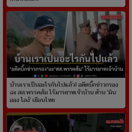
บ้านเราเป็นอะไรกันไปแล้ว! อดีตบิ๊กข่าวกรอง
ฉะ สส.พรรคส้ม ไร้มารยาทเจ้าบ้าน ต้าน 'มิน
ออง ไลง์' เยือนไทย