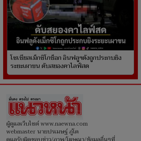
โซเชียลเม็กซิโกช็อก อินฟลูฯดังถูกประกบยิง
ระยะเผาขน ดับสยองคาไลฟ์สด
ผู้ดูแลเว็บไซต์ www.naewna.com
webmaster นายปรเมษฐ์ ภู่โต
ดูแลรับผิดชอบข่าว/ภาพ/โฆษณา/ข้อมูลอื่นๆที่