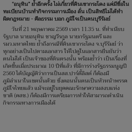
“อนุทิน” ย้ำอีกครั้ง ไม่เกี่ยวที่ดินเขากระโดง แค่มีชื่อใน
ทะเบียนบ้านทำกิจกรรมการเมือง ลั่น เป็นสิทธิไม่ได้ทำ
ผิดกฎหมาย - ศีลธรรม บอก ภูมิใจเป็นคนบุรีรัมย์
วันที่ 21 พฤษภาคม 2569 เวลา 11.35 น. ที่ทำเนียบ
รัฐบาล นายอนุทิน ชาญวีรกูล นายกรัฐมนตรี และ
รมว.มหาดไทย ย้ำถึงกรณีที่ดินเขากระโดง จ.บุรีรัมย์ ว่า
ทุกอย่างเป็นไปตามเอกสาร ให้ไปดูในเอกสารยืนยันว่า
ตนไม่ได้ เป็นเจ้าของที่ดินตรงนั้น พร้อมย้ำว่า เป็นเรื่องที่
เกิดขึ้นเมื่อประมาณ 10 ปีที่แล้ว ที่มีการร่างรัฐธรรมนูญปี
2560 ได้บัญญัติว่าการเป็นสส.ปาร์ตี้ลิสต์ ก็ต้องมี
ภูมิลำเนาในเขตนั้นด้วย ซึ่งตอนนั้นตนเป็นหัวหน้าพรรค
ภูมิใจไทยแล้ว แม้จะอยู่ในยุคคณะรักษาความสงบแห่ง
ชาติ (คสช.) ก็ต้องมีการเตรียมการทำให้สามารถดำเนิน
กิจกรรมทางการเมืองได้