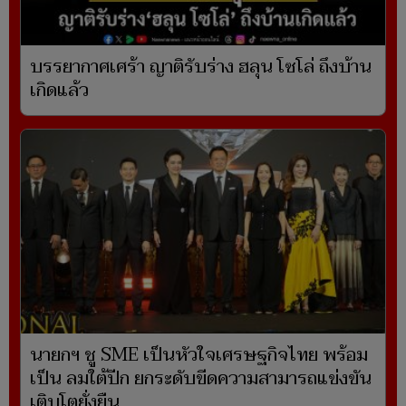
บรรยากาศเศร้า ญาติรับร่าง ฮลุน โซโล่ ถึงบ้าน
เกิดแล้ว
นายกฯ ชู SME เป็นหัวใจเศรษฐกิจไทย พร้อม
เป็น ลมใต้ปีก ยกระดับขีดความสามารถแข่งขัน
เติบโตยั่งยืน