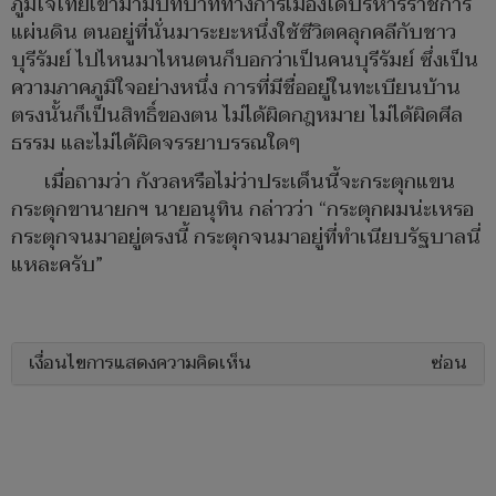
ภูมิใจไทยเข้ามามีบทบาททางการเมืองได้บริหารราชการ
แผ่นดิน ตนอยู่ที่นั่นมาระยะหนึ่งใช้ชีวิตคลุกคลีกับชาว
บุรีรัมย์ ไปไหนมาไหนตนก็บอกว่าเป็นคนบุรีรัมย์ ซึ่งเป็น
ความภาคภูมิใจอย่างหนึ่ง การที่มีชื่ออยู่ในทะเบียนบ้าน
ตรงนั้นก็เป็นสิทธิ์ของตน ไม่ได้ผิดกฎหมาย ไม่ได้ผิดศีล
ธรรม และไม่ได้ผิดจรรยาบรรณใดๆ
เมื่อถามว่า กังวลหรือไม่ว่าประเด็นนี้จะกระตุกแขน
กระตุกขานายกฯ นายอนุทิน กล่าวว่า “กระตุกผมน่ะเหรอ
กระตุกจนมาอยู่ตรงนี้ กระตุกจนมาอยู่ที่ทำเนียบรัฐบาลนี่
แหละครับ”
เงื่อนไขการแสดงความคิดเห็น
ซ่อน