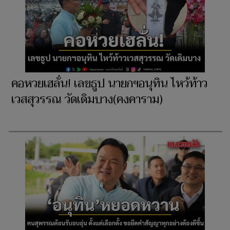
คอหวยเฮลั่น! เลขธูป นายกฯอนุทิน ไหว้ท้าว
เวสสุวรรณ วัดเดิมบาง(คงคาราม)