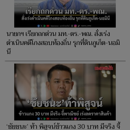
นายกฯ เรียกถกด่วน มท.-ตร.-พณ. สั่งเร่ง
ดำเนินคดีโกงสอบท้องถิ่น รุกที่ดินภูเก็ต-นอมิ
นี
‘ชัยชนะ’ ท้า พิสูจน์ข้าวแกง 30 บาท มีจริง จี้