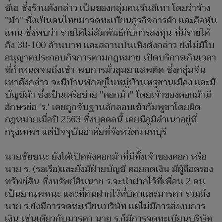
ซีเอ ซึ่งร้านดังกล่าว เป็นของกลุ่มคนจีนสีเทา โดยว่าจ้าง
''ม้า'' ซึ่งเป็นคนไทยมาจดทะเบียนธุรกิจการค้า และถือหุ้น
แทน ซึ่งพบว่า รายได้ไม่สัมพันธ์กับการลงทุน ที่มีรายได้
ถึง 30-100 ล้านบาท และสถานบันเทิงดังกล่าว ยังไม่มีใบ
อนุญาตประกอบกิจการตามกฎหมาย เปิดบริการเกินเวลา
ที่กำหนดจนถึงเช้า พบการมั่วสุมยาเสพติด ซึ่งกลุ่มจีน
เทาดังกล่าว จะมีบ้านพักอยู่ในหมู่บ้านหรูชานเมือง และมี
บัญชีม้า ซึ่งเป็นเครือข่าย ''คอกม้า'' โดยเจ้าของคอกม้ามี
อักษรย่อ 'ร.' เคยถูกจับฐานลักลอบเข้ากัมพูชาโดยผิด
กฎหมายเมื่อปี 2563 ซึ่งบุคคลนี้ เคยมีภูมิลำเนาอยู่ที่
กรุงเทพฯ แต่ปัจจุบันอาศัยที่จังหวัดนนทบุรี
นายชัยชนะ ยังได้เปิดผังคอกม้าที่มีทั้งเจ้าของคอก หรือ
นาย ร. (รอเรือ)และยังมีฝ่ายบัญชี คอยกดเงิน มีผู้ถือครอง
ทรัพย์สิน ซึ่งทรัพย์สินนาย ร.จะนำฝากไว้ที่เพื่อน 2 คน
เป็นยานพหนะ และที่ดินฝากไว้ที่บิดาและมารดา รวมถึง
นาย ร.ยังมีการจดทะเบียนบริษัท แต่ไม่มีการส่งงบการ
เงิน เช่นเดียวกับมารดา นาย ร.ก็มีการจดทะเบียนบริษัท