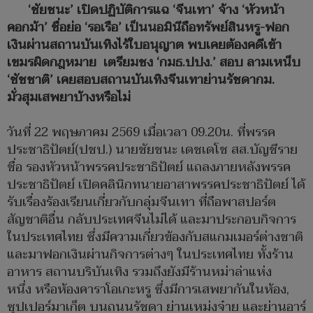
‘ชัยชนะ’ เปิดปฏิบัติการแฉ ‘จีนเทา’ จ้าง ‘หัวหน้า
คอกม้า’ ชื่อย่อ ‘รอเรือ’ เป็นนอมินีถือทรัพย์สินหรู-ฟอก
เงินผ่านสถานบันเทิงไร้ใบอนุญาต พบเคยต้องคดีเข้า
เขมรผิดกฎหมาย เตรียมชง ‘กมธ.ปปง.’ สอบ ลามเหน็บ
‘ชัชชาติ’ เคยสอบสถานบันเทิงจีนเทาย่านรัชดากม.
มั่วสุมเสพยาบ้างหรือไม่
วันที่ 22 พฤษภาคม 2569 เมื่อเวลา 09.20น. ที่พรรค
ประชาธิปัตย์(ปชป.) นายชัยชนะ เดชเดโช สส.บัญชีราย
ชื่อ รองหัวหน้าพรรคประชาธิปัตย์ แถลงภายหลังพรรค
ประชาธิปัตย์ เปิดคลินิกทนายอาสาพรรคประชาธิปัตย์ ได้
รับเรื่องร้องเรียนเกี่ยวกับกลุ่มจีนเทา ที่ถือพาสปอร์ต
สัญชาติอื่น กลับประเทศจีนไม่ได้ และมาประกอบกิจการ
ในประเทศไทย ซึ่งมีความเกี่ยวข้องกับสแกมเมอร์ต่างชาติ
และมาฟอกเงินผ่านกิจการต่างๆ ในประเทศไทย ทั้งร้าน
อาหาร สถานบริบันเทิง รวมถึงยังมีร้านหม่าล่าแห่ง
หนึ่ง หรือห้องคาราโอเกะหรู ซึ่งมีการเสพยากันในห้อง,
ซุปเปอร์มาเก็ต บนถนนรัชดา ย่านเหม่งจ๋าย และย่านอาร์