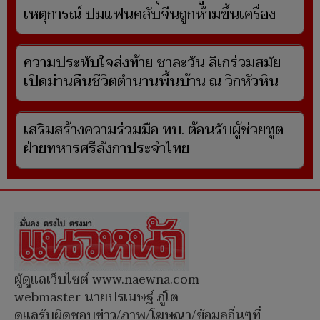
เหตุการณ์ ปมแฟนคลับจีนถูกห้ามขึ้นเครื่อง
ความประทับใจส่งท้าย ชาละวัน ลิเกร่วมสมัย
เปิดม่านคืนชีวิตตำนานพื้นบ้าน ณ วิกหัวหิน
เสริมสร้างความร่วมมือ ทบ. ต้อนรับผู้ช่วยทูต
ฝ่ายทหารศรีลังกาประจำไทย
ผู้ดูแลเว็บไซต์ www.naewna.com
webmaster นายปรเมษฐ์ ภู่โต
ดูแลรับผิดชอบข่าว/ภาพ/โฆษณา/ข้อมูลอื่นๆที่