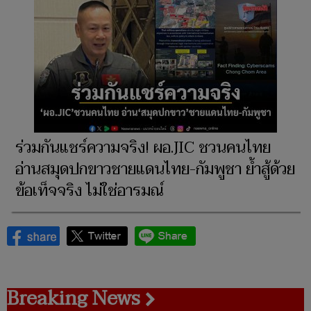
ร่วมกันแชร์ความจริง! ผอ.JIC ชวนคนไทย
อ่านสมุดปกขาวชายแดนไทย-กัมพูชา ย้ำสู้ด้วย
ข้อเท็จจริง ไม่ใช่อารมณ์
Breaking News