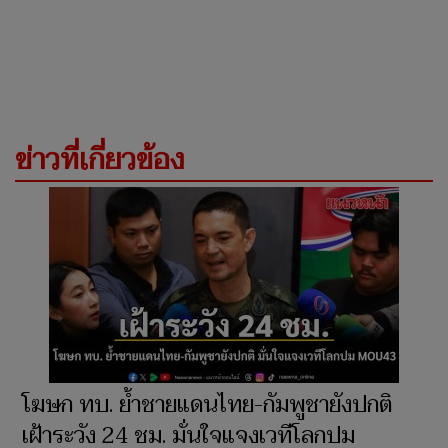
ข่าวที่เกี่ยวข้อง
โฆษก ทบ. ย้ำชายแดนไทย-กัมพูชายังปกติ
เฝ้าระวัง 24 ชม. มั่นใจแจงเวทีโลกปม