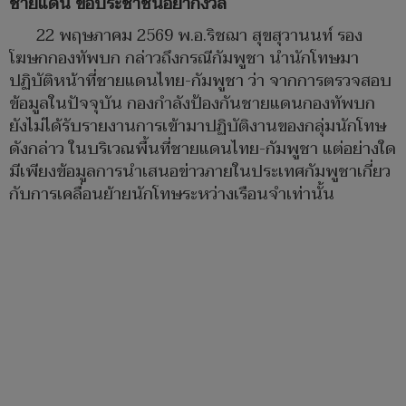
ชายแดน ขอประชาชนอย่ากังวล
22 พฤษภาคม 2569 พ.อ.ริชฌา สุขสุวานนท์ รอง
โฆษกกองทัพบก กล่าวถึงกรณีกัมพูชา นำนักโทษมา
ปฏิบัติหน้าที่ชายแดนไทย-กัมพูชา ว่า จากการตรวจสอบ
ข้อมูลในปัจจุบัน กองกำลังป้องกันชายแดนกองทัพบก
ยังไม่ได้รับรายงานการเข้ามาปฏิบัติงานของกลุ่มนักโทษ
ดังกล่าว ในบริเวณพื้นที่ชายแดนไทย-กัมพูชา แต่อย่างใด
มีเพียงข้อมูลการนำเสนอข่าวภายในประเทศกัมพูชาเกี่ยว
กับการเคลื่อนย้ายนักโทษระหว่างเรือนจำเท่านั้น