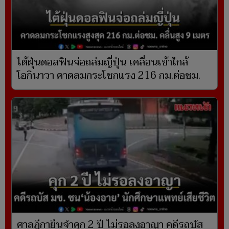
ไต้ฝุ่นดอลฟินจ่อถล่มญี่ปุ่น เคลื่อนเข้าใกล้
โอกินาวา คาดลมกระโชกแรง 216 กม.ต่อชม.
ศาลฎีกายืนจำคุก 2 ปี ไม่รอลงอาญา คดีรถบัส