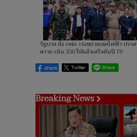
รัฐบาล สั่ง กฟภ. เร่งขยายเขตไฟฟ้า ปรา
ควาย-เนิน 350 ให้แล้วเสร็จต้นปี 70
Breaking News