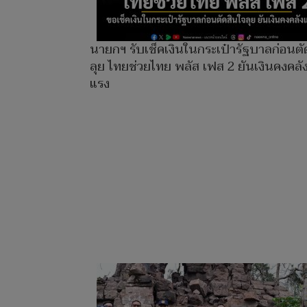
นายกฯ รับเช็คเงินในกระเป๋ารัฐบาลก่อนตั
ลุย ไทยช่วยไทย พลัส เฟส 2 ยันเงินคงคลั
แรง