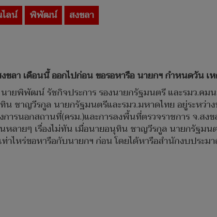
ไลน์
พิพัฒน์
สงขลา
จ.สงขลา เดือนนี้ ออกไปก่อน ขอรอหารือ นายกฯ กำหนดวัน เห
ัฐบาล นายพิพัฒน์ รัชกิจประการ รองนายกรัฐมนตรี และรมว.
ทิน ชาญวีรกูล นายกรัฐมนตรีและรมว.มหาดไทย อยู่ระหว่างปฏ
ารนอกสถานที่(ครม.)และการลงพื้นที่ตรวจราชการ จ.สงขลา ร
ในหลายๆ เรื่องไม่ทัน เมื่อนายอนุทิน ชาญวีรกูล นายกรัฐ
นเท่าไหร่ขอหารือกับนายกฯ ก่อน โดยได้หารือสำนักงบปร