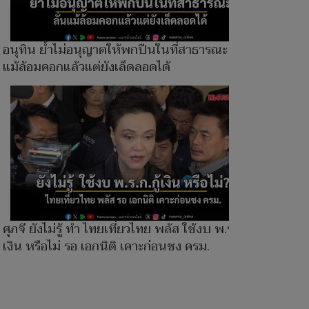
อนุทิน ย้ำไม่อนุญาตให้พกปืนในที่สาธารณะ ลั่น
แม้ล้อมคอกแล้วแต่ยังเล็ดลอดได้
ศุภจี ยังไม่รู้ ทำ ไทยเที่ยวไทย พลัส ใช้งบ พ.ร.ก.กู้
เงิน หรือไม่ รอ เอกนิติ เคาะก่อนชง ครม.