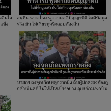
ดสินใจ
อนุทิน ฟาด โรม พูดตามสติปัญญาที่มี ไม่มีข้อมูล
งแข็ง
จริง ยัน ไม่เกี่ยวทุจริตสอบท้องถิ่น
นายกฯ ลงจุดเกิดเหตุกราดยิง ลั่นผู้ปกครองต้องถู
กดําเนินคดี ไม่ให้เป็นเยี่ยงอย่าง ลุยแก้กม.พกปืน