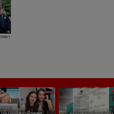
สาทตา