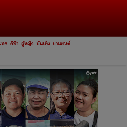
ะเทศ
กีฬา
ผู้หญิง
บันเทิง
ยานยนต์