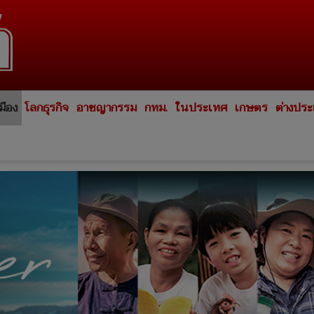
มือง
โลกธุรกิจ
อาชญากรรม
กทม.
ในประเทศ
เกษตร
ต่างปร