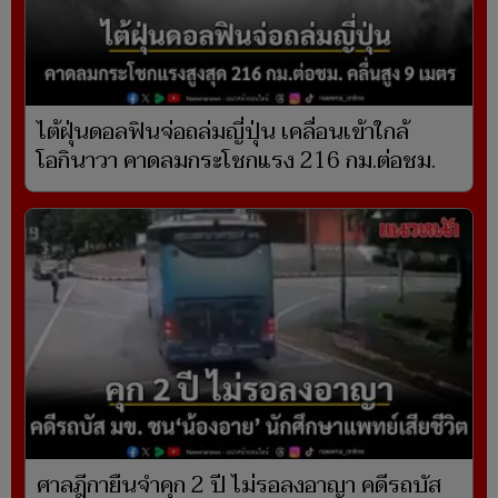
ไต้ฝุ่นดอลฟินจ่อถล่มญี่ปุ่น เคลื่อนเข้าใกล้
โอกินาวา คาดลมกระโชกแรง 216 กม.ต่อชม.
ศาลฎีกายืนจำคุก 2 ปี ไม่รอลงอาญา คดีรถบัส