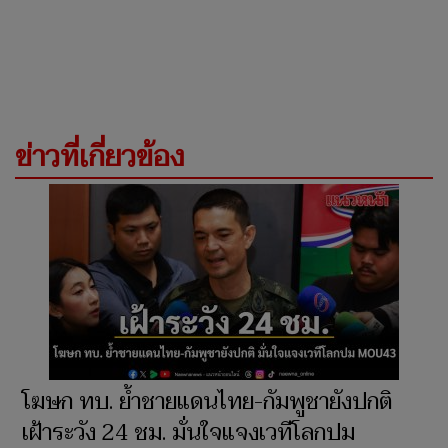
ข่าวที่เกี่ยวข้อง
โฆษก ทบ. ย้ำชายแดนไทย-กัมพูชายังปกติ
เฝ้าระวัง 24 ชม. มั่นใจแจงเวทีโลกปม