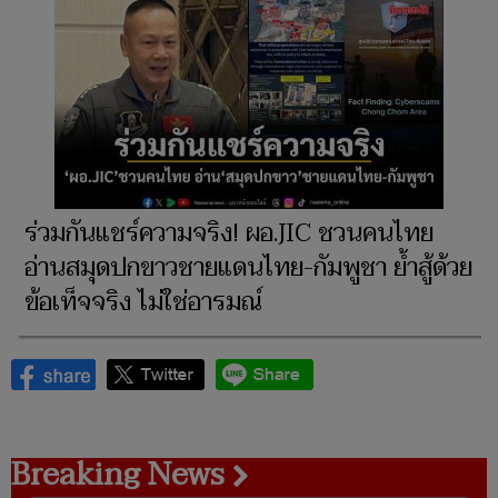
ร่วมกันแชร์ความจริง! ผอ.JIC ชวนคนไทย
อ่านสมุดปกขาวชายแดนไทย-กัมพูชา ย้ำสู้ด้วย
ข้อเท็จจริง ไม่ใช่อารมณ์
Breaking News