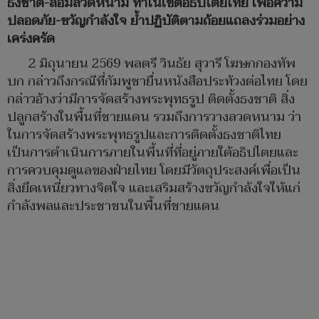
ธงชาติ-ล้อมลวดหนาม ทำในเขตอธิปไตยไทย เพื่อความ
ปลอดภัย-ขวัญกำลังใจ ย้ำปฏิบัติตามถ้อยแถลงร่วมอย่าง
เคร่งครัด
2 มิถุนายน 2569 พลตรี วินธัย สุวารี โฆษกกองทัพ
บก กล่าวถึงกรณีที่กัมพูชายื่นหนังสือประท้วงต่อไทย โดย
กล่าวอ้างว่ามีการจัดสร้างพระพุทธรูป ติดตั้งธงชาติ สิ่ง
ปลูกสร้างในพื้นที่ชายแดน รวมถึงการวางลวดหนาม ว่า
ในการจัดสร้างพระพุทธรูปและการติดตั้งธงชาติไทย
เป็นการดำเนินการภายในพื้นที่ที่อยู่ภายใต้อธิปไตยและ
การควบคุมดูแลของฝ่ายไทย โดยมีวัตถุประสงค์เพื่อเป็น
สิ่งยึดเหนี่ยวทางจิตใจ และเสริมสร้างขวัญกำลังใจให้แก่
กำลังพลและประชาชนในพื้นที่ชายแดน