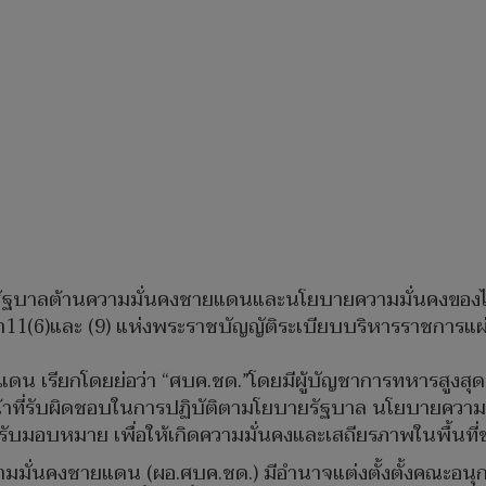
องรัฐบาลต้านความมั่นคงชายแดนและนโยบายความมั่นคงของไทย
(6)และ (9) แห่งพระราชบัญญัติระเบียบบริหารราชการแผ่นด
ยแดน เรียกโดยย่อว่า “ศบค.ชด.”โดยมีผู้บัญชาการทหารสูงสุด
น้าที่รับผิดชอบในการปฏิบัติตามโยบายรัฐบาล นโยบายคว
ได้รับมอบหมาย เพื่อให้เกิดความมั่นคงและเสถียรภาพในพื้น
วามมั่นคงชายแดน (ผอ.ศบค.ชด.) มีอำนาจแต่งตั้งตั้งคณะอน