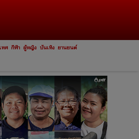
ะเทศ
กีฬา
ผู้หญิง
บันเทิง
ยานยนต์