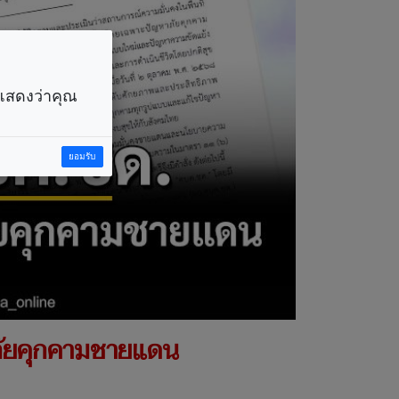
ราแสดงว่าคุณ
ยอมรับ
อภัยคุกคามชายแดน