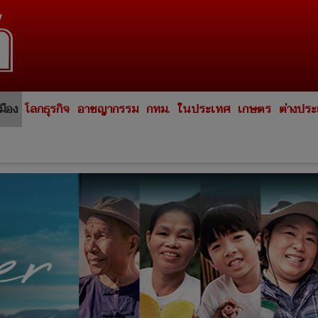
มือง
โลกธุรกิจ
อาชญากรรม
กทม.
ในประเทศ
เกษตร
ต่างปร