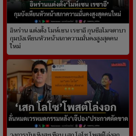
อิหร่าน แต่งตั้ง โมห์เซน เรซาอี กุนซือโมจตาบา
กุมบังเหียนหัวหน้าสภาความมั่นคงสูงสุดคน
ใหม่
วงการบันเทิงสะเทือน เสก โลโซ โพสต์โล่งอก