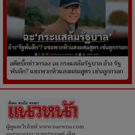
อดีตบิ๊กข่าวกรอง ฉะ กระแสล้มรัฐบาล อ้าง รัฐ
พันลึก? แซะพวกหิวแสงผสมสูตร เซ่นลูกกรอก
ผู้ดูแลเว็บไซต์ www.naewna.com
webmaster นายปรเมษฐ์ ภู่โต