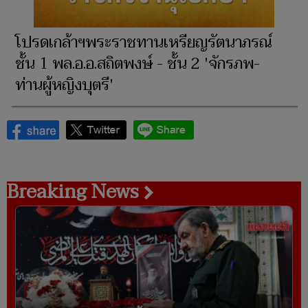
โปรดเกล้าฯพระราชทานเหรียญรัตนาภรณ์
ชั้น 1 พล.อ.อ.สถิตพงษ์ - ชั้น 2 'จักรภพ-
ท่านผู้หญิงบุตรี'
Breaking News