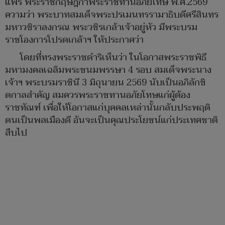
แพร่ พระราชกฤษฎีกาพระราชทานอภัยโทษ พ.ศ.2569
ความว่า พระบาทสมเด็จพระปรเมนทรรามาธิบดีศรีสินทร
มหาวชิราลงกรณ พระวชิรเกล้าเจ้าอยู่หัว มีพระบรม
ราชโองการโปรดเกล้าฯ ให้ประกาศว่า
โดยที่ทรงพระราชดำริเห็นว่า ในโอกาสพระราชพิธี
มหามงคลเฉลิมพระชนมพรรษา 4 รอบ สมเด็จพระนาง
เจ้าฯ พระบรมราชินี 3 มิถุนายน 2569 นับเป็นอภิลักขิ
ตกาลสำคัญ สมควรพระราชทานอภัยโทษแก่ผู้ต้อง
ราชทัณฑ์ เพื่อให้โอกาสแก่บุคคลเหล่านั้นกลับประพฤติ
ตนเป็นพลเมืองดี อันจะเป็นคุณประโยชน์แก่ประเทศชาติ
สืบไป