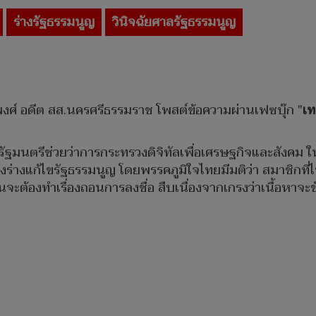
ร่างรัฐธรรมนูญ
วินิจฉัยศาลรัฐธรรมนูญ
พงศ์ อดีต สส.นครศรีธรรมราช โพสต์ข้อความผ่านเฟซบุ๊ก "
เท
ย รัฐมนตรีช่วยว่าการกระทรวงดิจิทัลเพื่อเศรษฐกิจและสัง
่องร่างแก้ไขรัฐธรรมนูญ โดยพรรคภูมิใจไทยมีมติว่า สมาชิกที่
นจะต้องทำเรื่องถอนการลงชื่อ สืบเนื่องจากเกรงว่าเนื้อหาจ