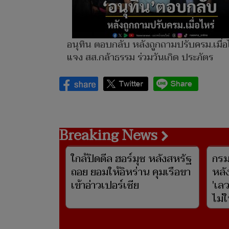
อนุทิน ตอบกลับ หลังถูกถามปรับครม.เมื่อ
แจง สส.กล้าธรรม ร่วมวันเกิด ประภัตร
Breaking News
ใกล้ปิดดีล ฮอร์มุซ หลังสหรัฐ
กรม
ถอย ยอมให้อิหร่าน คุมเรือขา
หลั
เข้าอ่าวเปอร์เซีย
'เล
ไม่ใ