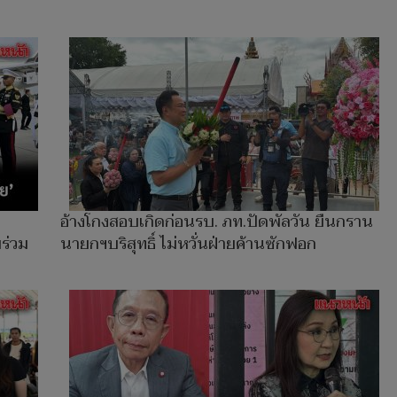
อ้างโกงสอบเกิดก่อนรบ. ภท.ปัดพัลวัน ยืนกราน
มร่วม
นายกฯบริสุทธิ์ ไม่หวั่นฝ่ายค้านซักฟอก