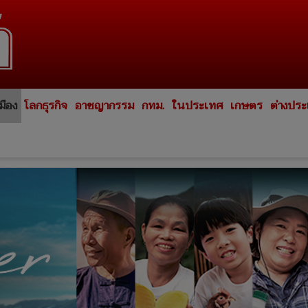
มือง
โลกธุรกิจ
อาชญากรรม
กทม.
ในประเทศ
เกษตร
ต่างปร