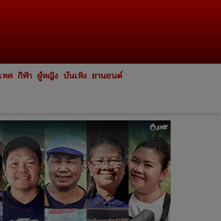
ะเทศ
กีฬา
ผู้หญิง
บันเทิง
ยานยนต์