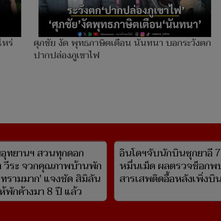
ไหร่
ศุภชัย งัด พุทธภาษิตเตือน นันทนา บอกระวังตก
ปากปล่องภูเขาไฟ
อุทยานฯ สวนทุกดอก
ง วีระ จวกคุณภาพบ้านพัก
วทรามมาก' แจงชัด สิมิลัน
ห้พักค้างมา 8 ปี แล้ว