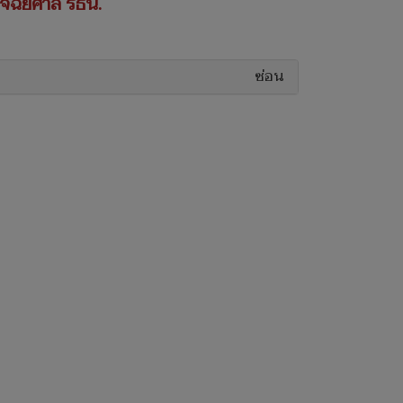
นิจฉัยศาล รธน.
ซ่อน