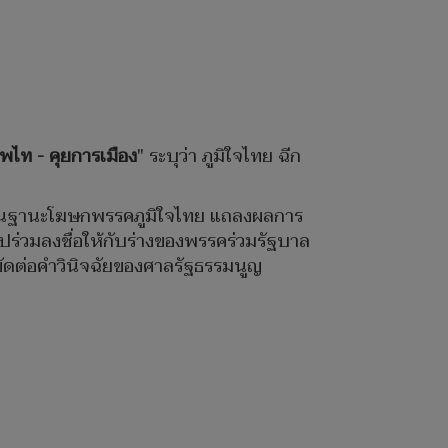
พไท - คุยการเมือง
" ระบุว่า ภูมิใจไทย ฉีก
คม ในฐานะโฆษกพรรคภูมิใจไทย แถลงผลการ
ไปร่วมลงชื่อให้กับร่างของพรรคร่วมรัฐบาล
ะขัดต่อคำวินิจฉัยของศาลรัฐธรรมนูญ