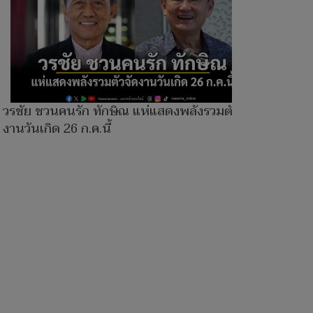
วรชัย ชวนคนรัก ทักษิณ แห่แสดงพลังรวมตัวจัด
งานวันเกิด 26 ก.ค.นี้