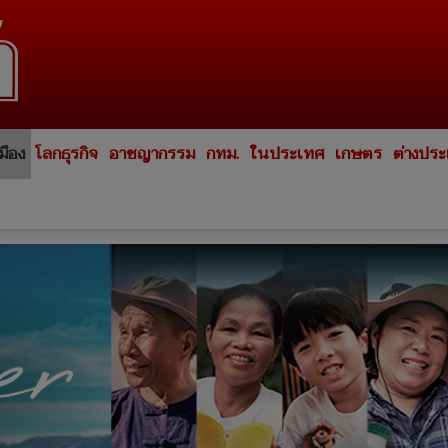
มือง
โลกธุรกิจ
อาชญากรรม
กทม.
ในประเทศ
เกษตร
ต่างปร