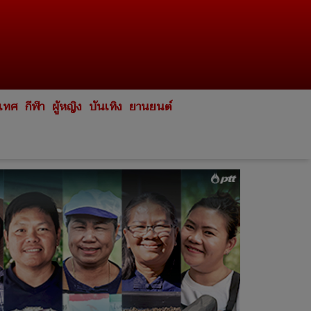
ะเทศ
กีฬา
ผู้หญิง
บันเทิง
ยานยนต์