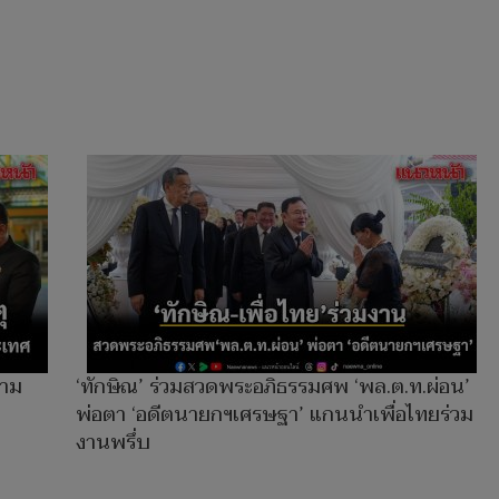
วาม
‘ทักษิณ’ ร่วมสวดพระอภิธรรมศพ ‘พล.ต.ท.ผ่อน’
พ่อตา ‘อดีตนายกฯเศรษฐา’ แกนนำเพื่อไทยร่วม
งานพรึ่บ