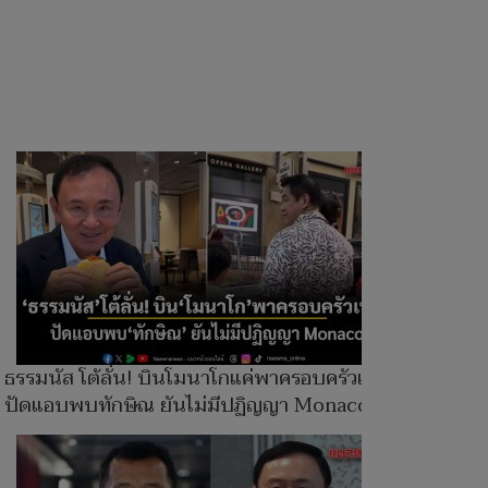
ธรรมนัส โต้ลั่น! บินโมนาโกแค่พาครอบครัวเที่ยว
ปัดแอบพบทักษิณ ยันไม่มีปฏิญญา Monaco