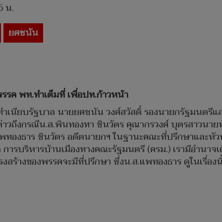
5 น.
ยศชนัน
ค พท.ทำเต็มที่ เพื่อปท.ก้าวหน้า
ที่ทำเนียบรัฐบาล นายยศชนัน วงศ์สวัสดิ์ รองนายกรัฐมนตรีแ
่าวถึงกรณีน.ส.พินทองทา ชินวัตร คุณากรวงศ์ บุตรสาวนายทั
ทองธาร ชินวัตร อดีตนายกฯ ในฐานะคณะที่ปรึกษาและหัวห
่า การบริหารบ้านเมืองทางคณะรัฐมนตรี (ครม.) เรามีอำนาจเต็
รงสร้างของพรรคจะมีที่ปรึกษา ซึ่งน.ส.แพทองธาร ดูในเรื่อ