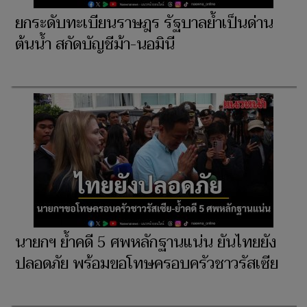
ยกระดับทะเบียนราษฎร รัฐบาลย้ำเป็นด่าน
ต้นน้ำ สกัดบัญชีม้า-นอมินี
นายกฯ ย้ำคดี 5 ศพหลักฐานแน่น ยันไทยยัง
ปลอดภัย พร้อมขอโทษครอบครัวชาวรัสเซีย