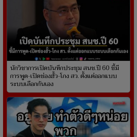
นักวิชาการเปิดบันทึกประชุม สนช.ปี 60 ชี้มี
การพูด-เปิดช่องฮั้ว-โกง สว. ตั้งแต่ออกแบบ
ระบบเลือกกันเอง