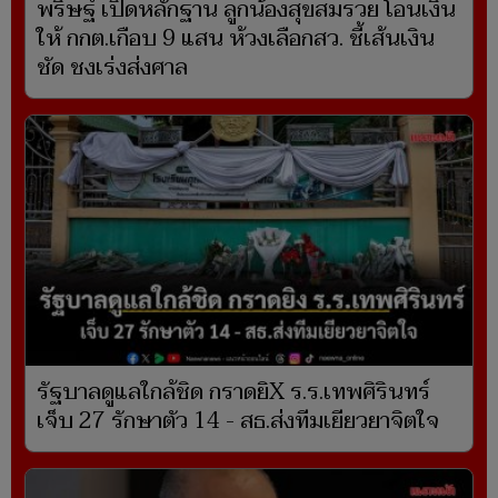
พริษฐ์ เปิดหลักฐาน ลูกน้องสุขสมรวย โอนเงิน
ให้ กกต.เกือบ 9 แสน ห้วงเลือกสว. ชี้เส้นเงิน
ชัด ชงเร่งส่งศาล
รัฐบาลดูแลใกล้ชิด กราดยิX ร.ร.เทพศิรินทร์
เจ็บ 27 รักษาตัว 14 - สธ.ส่งทีมเยียวยาจิตใจ