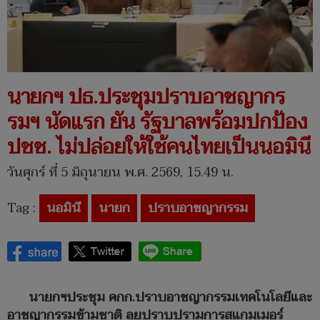
นายกฯ ปธ.ประชุมปราบอาชญากร
รมฯ นัดแรก ยัน รัฐบาลพร้อมปกป้อง
ปชช. ไม่ปล่อยให้ใช้คนไทยเป็นนอมินี
วันศุกร์ ที่ 5 มิถุนายน พ.ศ. 2569, 15.49 น.
Tag :
นอมินี
นายก
ปราบอาชญากรรม
นายกฯประชุม คกก.ปราบอาชญากรรมเทคโนโลยีและ
อาชญากรรมข้ามชาติ ลุยปราบปรามการสแกมเมอร์