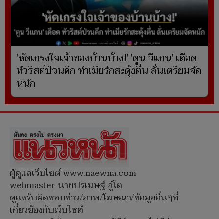
'หัดเกรงใจเจ้าของบ้านบ้าง!' 'ตูน วีแกน' เดือด
ทัวริสต์ป่วนดึก ทำเมียรักสะดุ้งตื่น ลั่นเตรียมจัด
หนัก
ผู้ดูแลเว็บไซต์ www.naewna.com
webmaster นายปรเมษฐ์ ภู่โต
ดูแลรับผิดชอบข่าว/ภาพ/โฆษณา/ข้อมูลอื่นๆที่
เกี่ยวข้องกับเว็บไซต์