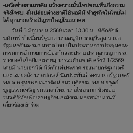
-เครือข่ายยาเสพติด สร้างความมั่นใจปชช.เห็นถึงความ
จริงใจรบ. ลั่นปล่อยต่างชาติใช้นอมินี ทำธุรกิจในไทยไม่
ได้ ลุกลามสร้างปัญหาใหญ่ในอนาคต
วันที่ 5 มิถุนายน 2569 เวลา 13.30 น. ที่ตึกภักดี
บดินทร์ ทำเนียบรัฐบาล นายอนุทิน ชาญวีรกูล นายก
รัฐมนตรีและรมว.มหาดไทย เป็นประธานการประชุมคณะ
กรรมการอำนวยการป้องกันและปราบปรามอาชญากรรม
ทางเทคโนโลยีและอาชญากรรมข้ามชาติ ครั้งที่ 1/2569
โดยมี นายเอกนิติ นิติทัณฑ์ประภาศ รองนายกรัฐมนตรี
และ รมว.คลัง นายปกรณ์ นิลประพันธ์ รองนายกรัฐมนตรี
พล.ต.ท.รุทธพล เนาวรัตน์ รมว.ยุติธรรม พล.ท.อดุลย์
บุญธรรมเจริญ รมว.กลาโหม นายไชยชนก ชิดชอบ
รมว.ดิจิทัลเพื่อเศรษฐกิจและสังคม และหน่วยงานที่
เกี่ยวข้องเข้าร่วม