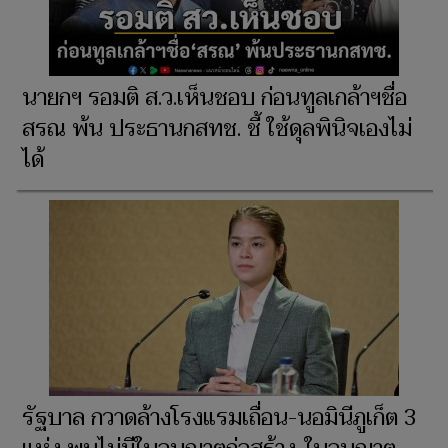
นายกฯ รอมติ ส.ว.เห็นชอบ ก่อนทูลเกล้าฯชื่อ
สรณ พ้น ประธานกสทช. ชี้ ใช้ดุลพินิจเองไม่
ได้
รัฐบาล กวาดล้างโรงแรมเถื่อน-นอมินีภูเก็ต 3