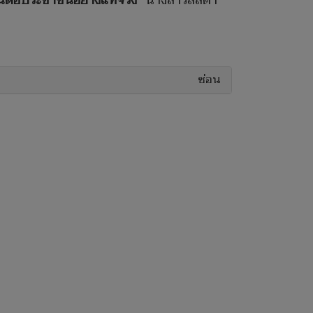
น์ต่อประชาชนอย่างแท้จริง”
นางสาวลลิดา
ซ่อน