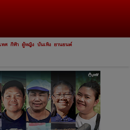
ะเทศ
กีฬา
ผู้หญิง
บันเทิง
ยานยนต์