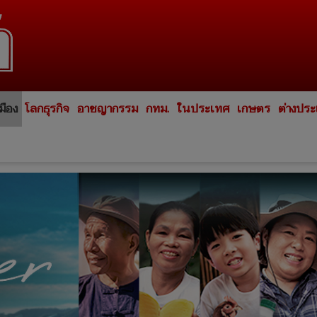
มือง
โลกธุรกิจ
อาชญากรรม
กทม.
ในประเทศ
เกษตร
ต่างปร