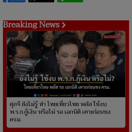
Breaking News
ศุภจี ยังไม่รู้ ทำ ไทยเที่ยวไทย พลัส ใช้งบ
พ.ร.ก.กู้เงิน หรือไม่ รอ เอกนิติ เคาะก่อนชง
ครม.