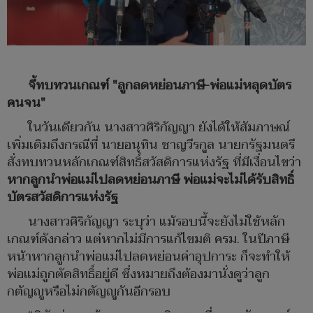
จี้ทบทวนเกณฑ์ "ลูกลดหย่อนภาษี-พ่อแม่หลุดบัตร
คนจน"
ในวันเดียวกัน นางสาวศิริกัญญา ยังได้ให้สัมภาษณ์
เพิ่มเติมถึงกรณีที่ นายอนุทิน ชาญวีรกูล นายกรัฐมนตรี
สั่งทบทวนหลักเกณฑ์สิทธิ์สวัสดิการแห่งรัฐ ที่มีเงื่อนไขว่า
หากลูกนำพ่อแม่ไปลดหย่อนภาษี พ่อแม่จะไม่ได้รับสิทธิ์
บัตรสวัสดิการแห่งรัฐ
นางสาวศิริกัญญา ระบุว่า แม้รอบนี้จะยังไม่ใช้หลัก
เกณฑ์ดังกล่าว แต่หากไม่มีการแก้ไขมติ ครม. ในปีภาษี
หน้าหากลูกนำพ่อแม่ไปลดหย่อนค่าอุปการะ ก็จะทำให้
พ่อแม่ถูกตัดสิทธิ์อยู่ดี ซึ่งหมายถึงต้องมานั่งดูว่าลูก
กตัญญูหรือไม่กตัญญูกันอีกรอบ