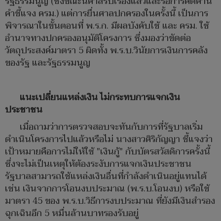
รัฐธรรมนูญ (ซึ่งขณะนี้ศาลรับเรื่องแล้วและรอการคัดค้าน
คำชี้แจง ครม.) แต่การยื่นศาลปกครองในครั้งนี้ เป็นการ
พิจารณาในขั้นตอนที่ พ.ร.ก. มีผลบังคับใช้ และ ครม. ใช้
อำนาจทางปกครองอนุมัติโครงการ ซึ่งมองว่าขัดต่อ
วัตถุประสงค์มาตรา 5 ผิดทั้ง พ.ร.บ.วินัยการเงินการคลัง
ของรัฐ และรัฐธรรมนูญ
แนะเปลี่ยนแหล่งเงิน ไม่กระทบการแจกเงิน
ประชาชน
เมื่อถามว่าการตรวจสอบจะทันกับการที่รัฐบาลเริ่ม
ดำเนินโครงการไปแล้วหรือไม่ นางสาวศิริกัญญา ชี้แจงว่า
เป้าหมายคือการไม่ให้ใช้ "เงินกู้" กับบัตรสวัสดิการครั้งนี้
ซึ่งจะไม่เป็นเหตุให้ต้องระงับการแจกเงินประชาชน
รัฐบาลสามารถใช้แหล่งเงินอื่นที่กำลังดำเนินอยู่แทนได้
เช่น เงินจากการโอนงบประมาณ (พ.ร.บ.โอนงบ) หรือใช้
มาตรา 45 ของ พ.ร.บ.วิธีการงบประมาณ ที่ยังมีเงินสำรอง
ฉุกเฉินอีก 5 หมื่นล้านบาทรองรับอยู่