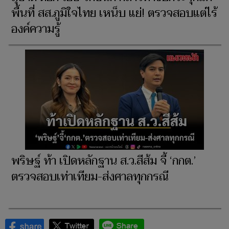
พื้นที่ สส.ภูมิใจไทย เหน็บ แย่! ตรวจสอบแต่ไร้
องค์ความรู้
พริษฐ์ ท้า เปิดหลักฐาน ส.ว.สีส้ม จี้ ‘กกต.’
ตรวจสอบเท่าเทียม-ส่งศาลทุกกรณี