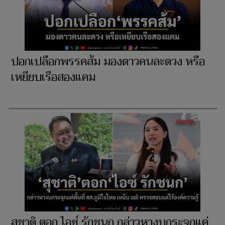
ปอกเปลือกพรรคส้ม มองดาวคนละดวง หรือ
เหยียบเรือสองแคม
สุชาติ ตอก ไอซ์ รักชนก กล่าวหางบกระจุกแค่