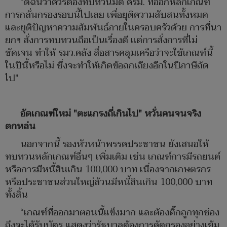
“ดิฉันว่าควรต้องทบทวนมติ ครม. ที่ออกหลักเกณฑ์
การกลั่นกรองรอบนี้ไปเลย เพื่อยุติความสับสนทั้งหมด
และยุติปัญหาความสัมพันธ์ภายในครอบครัวด้วย การที่นา
ยกฯ สั่งการทบทวนถือเป็นเรื่องดี แต่การสั่งการที่ไม่
ชัดเจน ทำให้ รมว.คลัง สื่อสารคลุมเครือว่าจะใช้เกณฑ์นี้
ในปีนี้หรือไม่ ซึ่งจะทำให้เกิดข้อถกเถียงอีกในปีภาษีถัด
ไป"
อัดเกณฑ์ใหม่ "ตะแกรงถี่เกินไป" หวั่นคนจนจริง
ตกหล่น
นอกจากนี้ รองหัวหน้าพรรคประชาชน ยังเสนอให้
ทบทวนหลักเกณฑ์อื่นๆ เพิ่มเติม เช่น เกณฑ์การมีรถยนต์
หรือการมีหนี้สินเกิน 100,000 บาท เนื่องจากเกษตรกร
หรือประชาชนส่วนใหญ่ล้วนมีหนี้สินเกิน 100,000 บาท
ทั้งสิ้น
“เกณฑ์ที่ออกมาตอนนี้แข็งมาก และต้องติ๊กถูกทุกช่อง
ถึงจะได้รับบัตร แสดงว่ารัฐบาลต้องการคัดกรองอย่างเข้ม