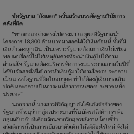
ซัดรัฐบาล "ถังแตก" หวั่นสร้างบรรทัดฐานวินัยการ
คลังที่ผิด
"หากตอบอย่างตรงไปตรงมา เหตุผลที่รัฐบาลนำ
โครงการ 18,800 ล้านบาทมาสอดไส้ใช้เงินก้อนนี้ ทั้งที่มี
เงินสำรองฉุกเฉิน เป็นเพราะรัฐบาลถังแตก เงินไม่เพียง
พอ แต่เรื่องนี้ไม่ใช่เหตุอันควรที่จะนำเงินกู้ไปใช้ตาม
อำเภอใจ รัฐบาลต้องบริหารจัดการงบประมาณภายในปีที่
ได้รับจัดสรรให้ได้ การนำเงินกู้มาใช้ตามใจชอบจะกลาย
เป็นบรรทัดฐานที่ผิดในอนาคต ทำให้ต้องกู้เงินมากเกิน
ปกติ และกลายเป็นภาระหนี้สาธารณะของประชาชนทั้ง
ประเทศ"
นอกจากนี้ นางสาวศิริกัญญา ยังโต้แย้งข้ออ้างของ
รัฐบาลที่ระบุว่า กลุ่มเปราะบางที่รับบัตรสวัสดิการฯ คือ
กลุ่มเดียวกับที่เดือดร้อนจากวิกฤตพลังงาน โดยชี้ว่า
สวัสดิการนี้เป็นการเยียวยาตัวเดิม ไม่ได้มีอะไรใหม่ จึงไม่