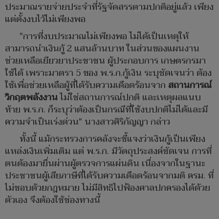
ประมาณรายจ่ายประจำที่รัฐจัดสรรตามปกติอยู่แล้ว เพียง
แต่ตั้งงบไว้ไม่เพียงพอ
"การที่งบประมาณไม่เพียงพอ ไม่ได้เป็นเหตุให้
สามารถนำเงินกู้ 2 แสนล้านบาท ในส่วนของแผนงาน
ช่วยเหลือเยียวยาประชาชน ผู้ประกอบการ เกษตรกรมา
ใช้ได้ เพราะมาตรา 5 ของ พ.ร.ก.กู้เงิน ระบุชัดเจนว่า ต้อง
ใช้เพื่อช่วยเหลือผู้ที่ได้รับความเดือดร้อนจาก
สถานการณ์
วิกฤตพลังงาน
ไม่ใช่สถานการณ์ปกติ และเหตุผลแนบ
ท้าย พ.ร.ก. ก็ระบุว่าต้องเป็นกรณีที่ใช้งบปกติไม่ได้และมี
ความจำเป็นเร่งด่วน" นางสาวศิริกัญญา กล่าว
ทั้งนี้ แม้กระทรวงการคลังจะชี้แจงว่าเงินกู้เป็นเพียง
แหล่งเงินเพิ่มเติม แต่ พ.ร.ก. มีวัตถุประสงค์ชัดเจน การที่
ตนต้องมายื่นผ่านผู้ตรวจการแผ่นดิน เนื่องจากในฐานะ
ประชาชนผู้เสียภาษีที่ได้รับความเดือดร้อนจากมติ ครม. ที่
ไม่ชอบด้วยกฎหมาย ไม่มีสิทธิไปฟ้องศาลปกครองได้ด้วย
ตัวเอง จึงต้องใช้ช่องทางนี้