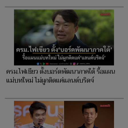
ครม.ไฟเขียว ตั้งบอร์ดพัฒนาภาคใต้ รื้อแผน
แม่บทใหม่ ไม่ผูกติดแค่แลนด์บริดจ์