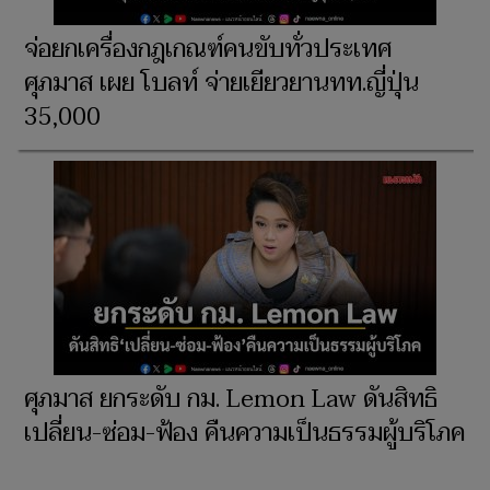
จ่อยกเครื่องกฎเกณฑ์คนขับทั่วประเทศ
ศุภมาส เผย โบลท์ จ่ายเยียวยานทท.ญี่ปุ่น
35,000
ศุภมาส ยกระดับ กม. Lemon Law ดันสิทธิ
เปลี่ยน-ซ่อม-ฟ้อง คืนความเป็นธรรมผู้บริโภค