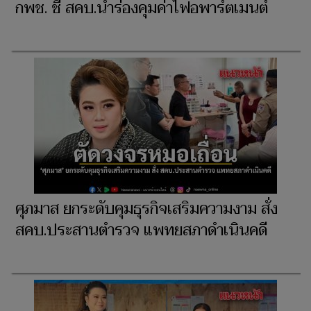
กพช. ชี้ สคบ.นำร่องคุมค่าไฟอพาร์ตเมนต์
ศุภมาส ยกระดับคุมธุรกิจเสริมความงาม สั่ง
สคบ.ประสานตำรวจ แพทยสภาดำเนินคดี