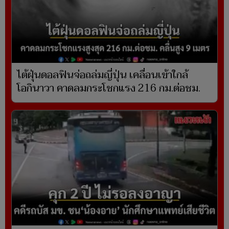
ไต้ฝุ่นดอลฟินจ่อถล่มญี่ปุ่น เคลื่อนเข้าใกล้
โอกินาวา คาดลมกระโชกแรง 216 กม.ต่อชม.