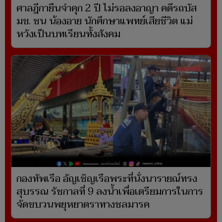
ศาลฎีกายืนจำคุก 2 ปี ไม่รอลงอาญา คดีรถบัส
มข. ชน น้องอาย นักศึกษาแพทย์เสียชีวิต แม่
หวังเป็นบทเรียนทั้งสังคม
กองทัพเรือ อัญเชิญเรือพระที่นั่งนารายณ์ทรง
สุบรรณ รัชกาลที่ 9 ลงน้ำเพื่อเตรียมการในการ
จัดขบวนพยุหยาตราทางชลมารค