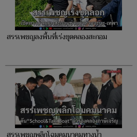
สรรเพชญลงพื้นที่เร่งขุดคลองสะกอม
สรรเพชญพลิกโฉมคมนาคมทางน้ำ