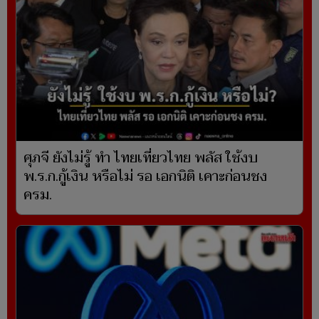
ศุภจี ยังไม่รู้ ทำ ไทยเที่ยวไทย พลัส ใช้งบ
พ.ร.ก.กู้เงิน หรือไม่ รอ เอกนิติ เคาะก่อนชง
ครม.