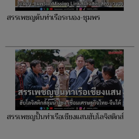
สรรเพชญดันท่าเรือระนอง-ชุมพร
สรรเพชญปั้นท่าเรือเชียงแสนฮับโลจิสติกส์