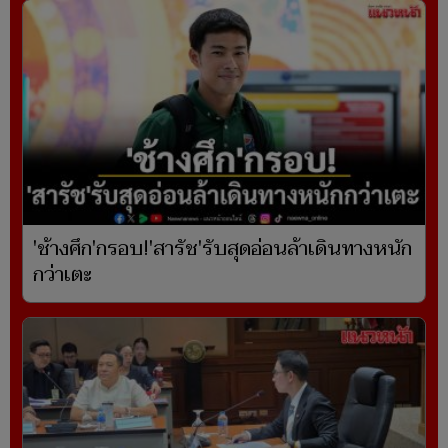
'ช้างศึก'กรอบ!'สารัช'รับสุดอ่อนล้าเดินทางหนัก
กว่าเตะ