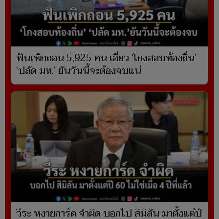
ฟันเพิกถอน 5,925 คน เอี่ยว ‘โกงสอบท้องถิ่น’
‘ปลัด มท.’ ยันวันนี้จะต้องจบแน่
วีระ หงายการ์ด จำผิด บอกไป สิมิลัน มาตั้งแต่ปี