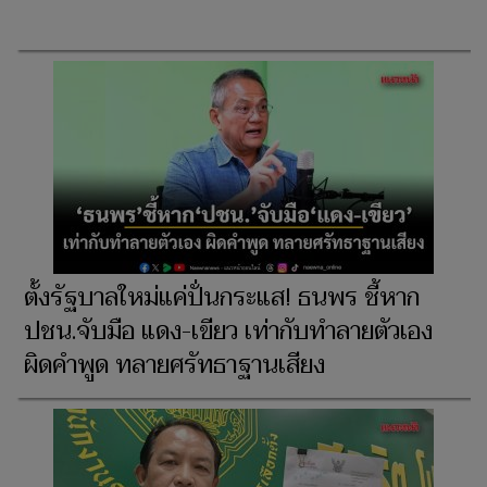
ตั้งรัฐบาลใหม่แค่ปั่นกระแส! ธนพร ชี้หาก
ปชน.จับมือ แดง-เขียว เท่ากับทำลายตัวเอง
ผิดคำพูด ทลายศรัทธาฐานเสียง