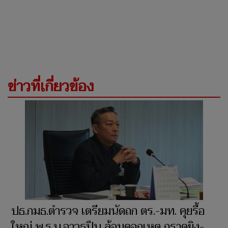
ข่าวที่เกี่ยวข้อง
ปธ.กมธ.ตำรวจ เตรียมนัดถก ตร.-มท. คุยรื้อ
ใหญ่ พ.ร.บ.อาวุธปืน ล้อมคอกเหตุ กราดยิง-