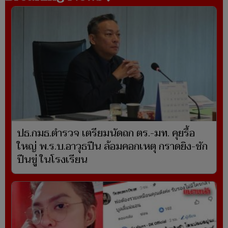
ปธ.กมธ.ตำรวจ เตรียมนัดถก ตร.-มท. คุยรื้อ
ใหญ่ พ.ร.บ.อาวุธปืน ล้อมคอกเหตุ กราดยิง-ชัก
ปืนขู่ ในโรงเรียน