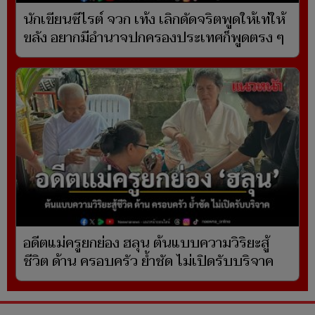
นักเขียนซีไรต์ จวก เท้ง เลิกดัดจริตพูดให้เท่ให้
ขลัง อยากมีอำนาจปกครองประเทศก็พูดตรง ๆ
อดีตแม่ครูยกย่อง ฮลุน ต้นแบบความวิริยะสู้
ชีวิต ด้าน ครอบครัว ย้ำชัด ไม่เปิดรับบริจาค