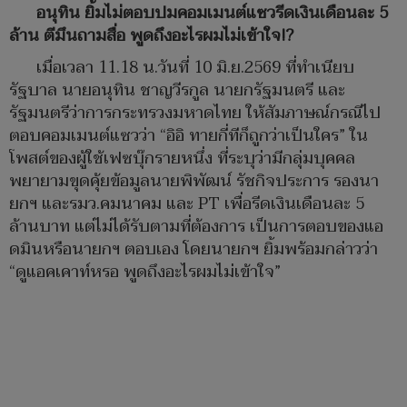
อนุทิน ยิ้มไม่ตอบปมคอมเมนต์แซวรีดเงินเดือนละ 5
ล้าน ตีมึนถามสื่อ พูดถึงอะไรผมไม่เข้าใจ!?
เมื่อเวลา 11.18 น.วันที่ 10 มิ.ย.2569 ที่ทำเนียบ
รัฐบาล นายอนุทิน ชาญวีรกูล นายกรัฐมนตรี และ
รัฐมนตรีว่าการกระทรวงมหาดไทย ให้สัมภาษณ์กรณีไป
ตอบคอมเมนต์แซวว่า “อิอิ ทายกี่ทีก็ถูกว่าเป็นใคร” ใน
โพสต์ของผู้ใช้เฟซบุ๊กรายหนึ่ง ที่ระบุว่ามีกลุ่มบุคคล
พยายามขุดคุ้ยข้อมูลนายพิพัฒน์ รัชกิจประการ รองนา
ยกฯ และรมว.คมนาคม และ PT เพื่อรีดเงินเดือนละ 5
ล้านบาท แต่ไม่ได้รับตามที่ต้องการ เป็นการตอบของแอ
ดมินหรือนายกฯ ตอบเอง โดยนายกฯ ยิ้มพร้อมกล่าวว่า
“ดูแอคเคาท์หรอ พูดถึงอะไรผมไม่เข้าใจ”