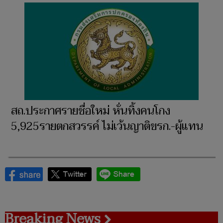
สถ.ประกาศรายชื่อใหม่ หั่นทิ้งคนโกง
5,925รายตกสวรรค์ ไม่เว้นญาติขรก.-ผู้แทน
Breaking News