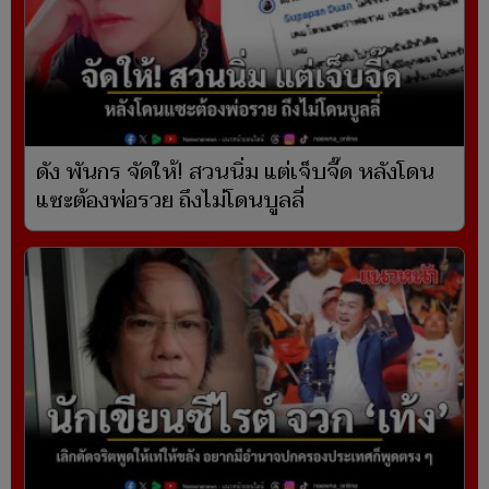
ดัง พันกร จัดให้! สวนนิ่ม แต่เจ็บจี๊ด หลังโดน
แซะต้องพ่อรวย ถึงไม่โดนบูลลี่