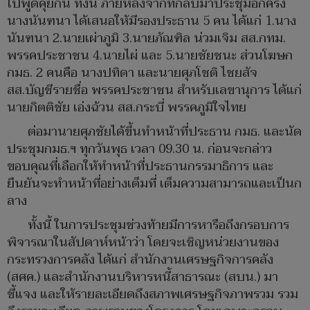
ไปพูดคุยกัน ทั้งนี้ ภายหลังจากที่กลับมาประชุมอีกครั้ง
นางนันฑนา ได้เสนอให้มีรองประธาน 5 คน ได้แก่ 1.นาง
นันฑนา 2.นายเผ่าภูมิ 3.นายภัณฑิล น่วมเจิม สส.กทม.
พรรคประชาชน 4.นายไผ่ และ 5.นายชัยชนะ ส่วนโฆษก
กมธ. 2 คนคือ นางปทิดา และนายศุภโชติ ไชยสัจ
สส.บัญชีรายชื่อ พรรคประชาชน สำหรับเลขานุการ ได้แก่
นายกิตติชัย เอ่งฉ้วน สส.กระบี่ พรรคภูมิใจไทย
ต่อมานายศุภชัยได้ขึ้นทำหน้าที่ประธาน กมธ. และนัด
ประชุมกมธ.ฯ ทุกวันพุธ เวลา 09.30 น. ก่อนจะกล่าว
ขอบคุณที่เลือกให้ทำหน้าที่ประธานกรรมาธิการ และ
ยืนยันจะทำหน้าที่อย่างเต็มที่ เต็มความสามารถและเป็นก
ลาง
ทั้งนี้ ในการประชุมช่วงท้ายมีการหารือถึงกรอบการ
พิจารณาในสัปดาห์หน้าว่า โดยจะเชิญหน่วยงานของ
กระทรวงการคลัง ได้แก่ สำนักงานเศรษฐกิจการคลัง
(สศค.) และสำนักงานบริหารหนี้สาธารณะ (สบน.) มา
ชี้แจง และให้รายละเอียดถึงสภาพเศรษฐกิจภาพรวม รวม