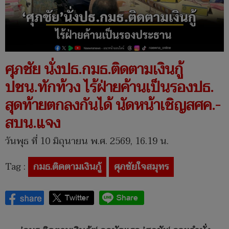
ศุภชัย นั่งปธ.กมธ.ติดตามเงินกู้
ปชน.ทักท้วง ไร้ฝ่ายค้านเป็นรองปธ.
สุดท้ายตกลงกันได้ นัดหน้าเชิญสศค.-
สบน.แจง
วันพุธ ที่ 10 มิถุนายน พ.ศ. 2569, 16.19 น.
Tag :
กมธ.ติดตามเงินกู้
ศุภชัยใจสมุทร