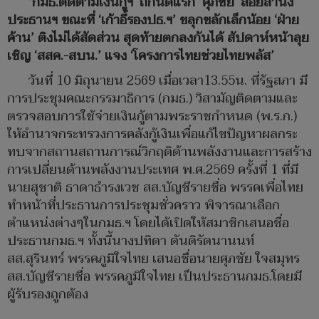
’กมธ.ติดตามเงินกู้ฯ‘ ถกนัดแรก ’ศุภชัย‘ ลอยลำนั่ง
ประธานฯ ขณะที่ ‘เก้าอี้รองปธ.ฯ’ ขลุกขลักเล็กน้อย ‘ฝ่าย
ค้าน’ ติงไม่ได้สัดส่วน สุดท้ายตกลงกันได้ สัปดาห์หน้าลุย
เชิญ ‘สสค.-สบน.’ แจง ‘โครงการไทยช่วยไทยพลัส’
วันที่ 10 มิถุนายน 2569 เมื่อเวลา13.55น. ที่รัฐสภา มี
การประชุมคณะกรรมาธิการ (กมธ.) วิสามัญติดตามและ
ตรวจสอบการใช้จ่ายเงินกู้ตามพระราชกำหนด (พ.ร.ก.)
ให้อำนาจกระทรวงการคลังกู้เงินเพื่อแก้ไขปัญหาผลกระ
ทบจากสถานสถานการณ์วิกฤติด้านพลังงานและการสร้าง
การเปลี่ยนด้านพลังงานประเทศ พ.ศ.2569 ครั้งที่ 1 ที่มี
นายสุชาติ ธาดาธำรงเวช สส.บัญชีรายชื่อ พรรคเพื่อไทย
ทำหน้าที่ประธานการประชุมชั่วคราว พิจารณาเลือก
ตำแหน่งต่างๆในกมธ.ฯ โดยได้เปิดให้สมาชิกเสนอชื่อ
ประธานกมธ.ฯ ทั้งนี้นางปทิตา ตันติรัตนานนท์
สส.สุรินทร์ พรรคภูมิใจไทย เสนอชื่อนายศุภชัย ใจสมุทร
สส.บัญชีรายชื่อ พรรคภูมิใจไทย เป็นประธานกมธ.โดยมี
ผู้รับรองถูกต้อง