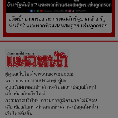
อดีตบิ๊กข่าวกรอง ฉะ กระแสล้มรัฐบาล อ้าง รัฐ
พันลึก? แซะพวกหิวแสงผสมสูตร เซ่นลูกกรอก
ผู้ดูแลเว็บไซต์ www.naewna.com
webmaster นายปรเมษฐ์ ภู่โต
ดูแลรับผิดชอบข่าว/ภาพ/โฆษณา/ข้อมูลอื่นๆที่
เกี่ยวข้องกับเว็บไซต์
กรรมการบริษัทฯ, กรรมการผู้มีอำนาจ ไม่มีส่วน
เกี่ยวข้องกับการนำเสนอข่าว/ภาพ/ข้อมูลใดๆใน
เว็บไซต์ทั้งสิ้น