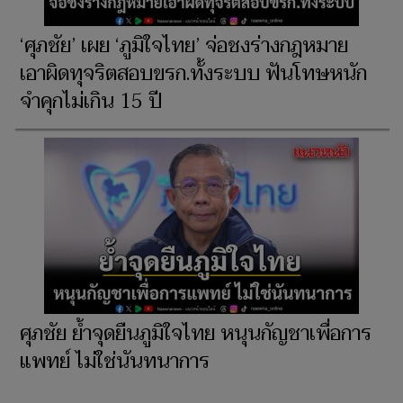
‘ศุภชัย’ เผย ‘ภูมิใจไทย’ จ่อชงร่างกฎหมาย
เอาผิดทุจริตสอบขรก.ทั้งระบบ ฟันโทษหนัก
จำคุกไม่เกิน 15 ปี
ศุภชัย ย้ำจุดยืนภูมิใจไทย หนุนกัญชาเพื่อการ
แพทย์ ไม่ใช่นันทนาการ