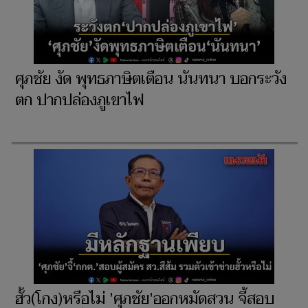
ศุภชัย งัด พุทธภาษิตเตือน นันทนา บอกระวัง
ตก ปากปล่องภูเขาไฟ
ฮั้ว(โกง)หรือไม่ 'ศุภชัย'ออกหมัดสวน จี้สอบ