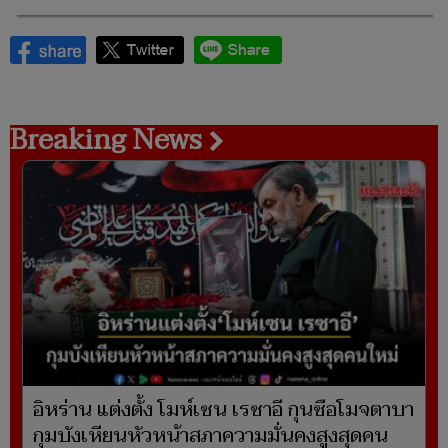
Breaking News
อิหร่าน แต่งตั้ง โมห์เซน เรซาอี กุนซือโมจตาบา
กุมบังเหียนหัวหน้าสภาความมั่นคงสูงสุดคน