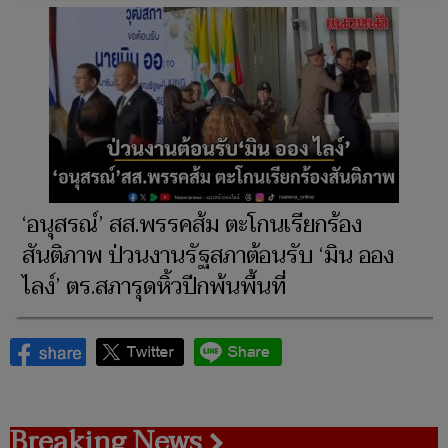
‘อนุสรณ์’ สส.พรรคส้ม ตะโกนเรียกร้อง
สันติภาพ ป่วนงานรัฐสภาต้อนรับ ‘มิน ออง
ไลง์’ ตร.สภารุดหิ้วปีกพ้นพื้นที่
Breaking News