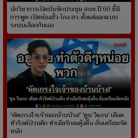
นักวิชาการเปิดบันทึกประชุม สนช.ปี 60 ชี้มี
การพูด-เปิดช่องฮั้ว-โกง สว. ตั้งแต่ออกแบบ
ระบบเลือกกันเอง
'หัดเกรงใจเจ้าของบ้านบ้าง!' 'ตูน วีแกน' เดือด
ทัวริสต์ป่วนดึก ทำเมียรักสะดุ้งตื่น ลั่นเตรียมจัด
หนัก