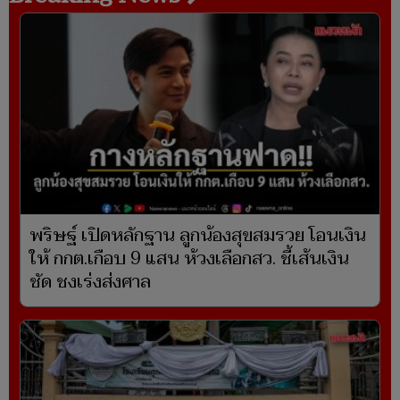
พริษฐ์ เปิดหลักฐาน ลูกน้องสุขสมรวย โอนเงิน
ให้ กกต.เกือบ 9 แสน ห้วงเลือกสว. ชี้เส้นเงิน
ชัด ชงเร่งส่งศาล