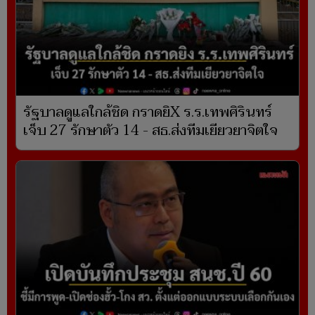
รัฐบาลดูแลใกล้ชิด กราดยิX ร.ร.เทพศิรินทร์
เจ็บ 27 รักษาตัว 14 - สธ.ส่งทีมเยียวยาจิตใจ