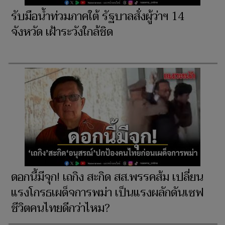
รับมือน้ำท่วมภาคใต้ รัฐบาลสั่งผู้ว่าฯ 14
จังหวัด เฝ้าระวังใกล้ชิด
ดอกนี้มีจุก! เถกิง สะกิด สส.พรรคส้ม เปลี่ยน
แรงโกรธเผด็จการพม่า เป็นแรงผลักดันเซฟ
ชีวิตคนไทยดีกว่าไหม?