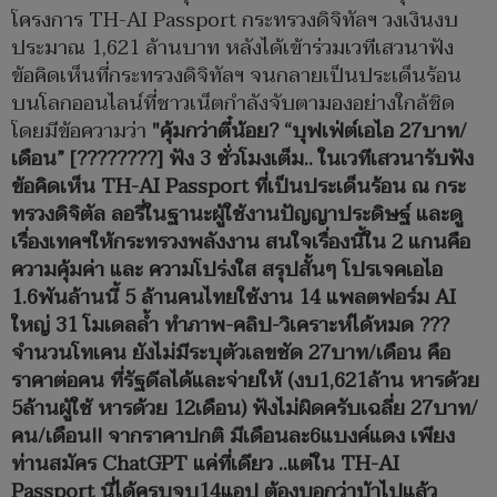
โครงการ
TH-AI Passport กระทรวงดิจิทัลฯ วงเงินงบ
ประมาณ 1,621 ล้านบาท หลังได้เข้าร่วมเวทีเสวนาฟัง
ข้อคิดเห็นที่กระทรวงดิจิทัลฯ จนกลายเป็นประเด็นร้อน
บนโลกออนไลน์ที่ชาวเน็ตกำลังจับตามองอย่างใกล้ชิด
โดยมีข้อความว่า
"คุ้มกว่าตี๋น้อย? “บุฟเฟ่ต์เอไอ 27บาท/
เดือน” [????????] ฟัง 3 ชั่วโมงเต็ม.. ในเวทีเสวนารับฟัง
ข้อคิดเห็น TH-AI Passport ที่เป็นประเด็นร้อน ณ กระ
ทรวงดิจิตัล ลอรี่ในฐานะผู้ใช้งานปัญญาประดิษฐ์ และดู
เรื่องเทคฯให้กระทรวงพลังงาน สนใจเรื่องนี้ใน 2 แกนคือ
ความคุ้มค่า และ ความโปร่งใส สรุปสั้นๆ โปรเจคเอไอ
1.6พันล้านนี้ 5 ล้านคนไทยใช้งาน 14 แพลตฟอร์ม AI
ใหญ่ 31 โมเดลล้ำ ทำภาพ-คลิป-วิเคราะห์ได้หมด ???
จำนวนโทเคน ยังไม่มีระบุตัวเลขชัด 27บาท/เดือน คือ
ราคาต่อคน ที่รัฐดีลได้และจ่ายให้ (งบ1,621ล้าน หารด้วย
5ล้านผู้ใช้ หารด้วย 12เดือน) ฟังไม่ผิดครับเฉลี่ย 27บาท/
คน/เดือน!! จากราคาปกติ มีเดือนละ6แบงค์แดง เพียง
ท่านสมัคร ChatGPT แค่ที่เดียว ..แต่ใน TH-AI
Passport นี่ได้ครบจบ14แอป ต้องบอกว่าบ้าไปแล้ว