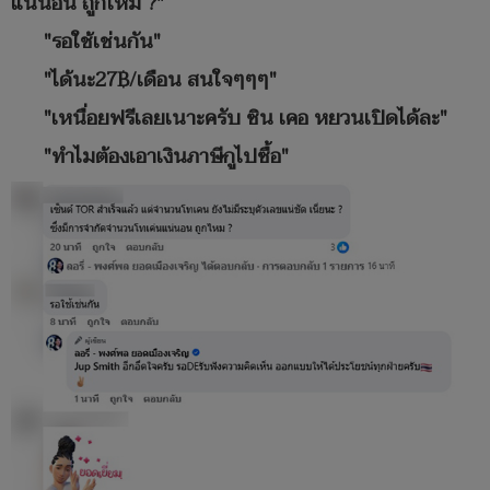
แน่นอน ถูกไหม ?"
"รอใช้เช่นกัน"
"ได้นะ27฿/เดือน สนใจๆๆๆ"
"เหนื่อยฟรีเลยเนาะครับ ซิน เคอ หยวนเปิดได้ละ"
"ทำไมต้องเอาเงินภาษีกูไปซื้อ"