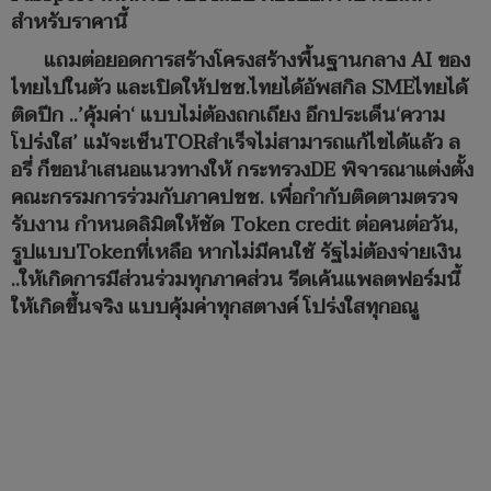
สำหรับราคานี้
แถมต่อยอดการสร้างโครงสร้างพื้นฐานกลาง AI ของ
ไทยไปในตัว และเปิดให้ปชช.ไทยได้อัพสกิล SMEไทยได้
ติดปีก ..’คุ้มค่า‘ แบบไม่ต้องถกเถียง อีกประเด็น‘ความ
โปร่งใส’ แม้จะเซ็นTORสำเร็จไม่สามารถแก้ไขได้แล้ว ล
อรี่ ก็ขอนำเสนอแนวทางให้ กระทรวงDE พิจารณาแต่งตั้ง
คณะกรรมการร่วมกับภาคปชช. เพื่อกำกับติดตามตรวจ
รับงาน กำหนดลิมิตให้ชัด Token credit ต่อคนต่อวัน,
รูปแบบTokenที่เหลือ หากไม่มีคนใช้ รัฐไม่ต้องจ่ายเงิน
..ให้เกิดการมีส่วนร่วมทุกภาคส่วน รีดเค้นแพลตฟอร์มนี้
ให้เกิดขึ้นจริง แบบคุ้มค่าทุกสตางค์ โปร่งใสทุกอณู