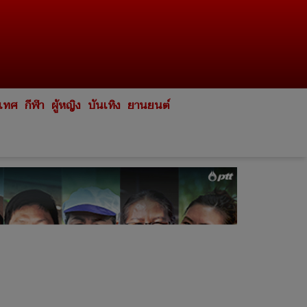
ะเทศ
กีฬา
ผู้หญิง
บันเทิง
ยานยนต์