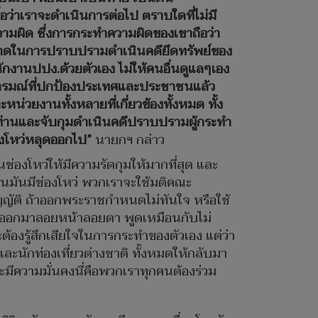
ว่าเราจะดำเนินการต่อไป ตราบใดที่ไม่มี
ามผิด ซึ่งการกระทำความผิดของเขาถือว่า
็ดขาดในการปราบปรามดำเนินคดียึดทรัพย์ของ
กงานปปง.ด้วยตัวเอง ไม่ให้คนอื่นดูแลๆเอง
ตนารมณ์ที่ปกป้องประเทศและประชาชนแล้ว
่วยงานทั้งหลายที่เกี่ยวข้องทั้งหมด ทั้ง
งท่านและจับกุมดำเนินคดีปราบปรามผู้กระทำ
่องโหว่หลุดออกไป”
นายกฯ กล่าว
่องโหว่ให้มีความรัดกุมให้มากที่สุด และ
หนมันมีช่องโหว่ พวกเราจะใช้มติคณะ
ัติ ถ้าออกพระราชกำหนดไม่ทันใจ หรือใช้
หว่ออกมาลอยหน้าลอยตา พูดเหมือนกับไม่
งรู้สึกเสียใจในการกระทำของตัวเอง แต่ว่า
นและนักท่องเที่ยวต่างชาติ ทั้งหมดให้กลับมา
ะมีความมั่นคงนี่คือพวกเราทุกคนต้องร่วม