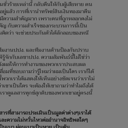
่วร้ายเหล่านี้ กลับคืนให้กับผู้เสียหาย ตน
ยู่แล้ว การที่เรานำทรัพย์สินเงินทองมาคืน
องที่มีความสำคัญมาก เพราะคนที่ถูกหลอกคงไม่
มสำคัญ กับความสำเร็จของกระบวนการนี้เป็น
้คนคิดว่า จะช่วยประกันตัวได้ลักลอบของหนี
ับทีมงานปปง. และทีมงานด้านป้องกันปราบ
จักกับเลขาปปง. ความสัมพันธ์นี้ไม่ใช่ว่า
 มันยังผลให้การทำงานของพวกเราประสบผล
สื่อมที่ชอบถามว่ารู้ไหมว่าผมเป็นใคร เราก็ได้
ี้พวกเราได้แสดงให้เห็นอย่างชัดเจนว่าเราไม่
เขาเป็นใคร จะต้องให้เขาถามว่าทำไมถึงได้
กเราดูแลสารทุกข์สุกดิบของพวกเขาอยู่ตรงนี้
กสารที่สามารถประเมินเป็นมูลค่าต่างๆเราได้
งและความไม่หวั่นไหวต่ออำนาจอิทธิพลใดๆ
เป็นเบา ผ่อนเบาเป็นหาย เป็นต้น