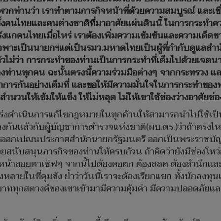
กท่านว่า เราทำตามภารกิจหน้าที่ด้วยความสมบูรณ์ และเชื่อ
ั้งคนไทยและคนต่างชาติที่มาอาศัยแผ่นดินนี้ ในการกระทำคว
รังแกคนไทยเมื่อไหร่ เราต้องเพิ่มความเข้มข้นและความเด
พาะเป็นนายกฯแต่เป็นรมว.มหาดไทยเป็นผู้ที่กำกับดูแลสำนั
แล้วไม่ว่า การกระทำของท่านเป็นการกระทำที่เต็มไปด้วยเจ
งท่านทุกคน ฉะนั้นตรงนี้ความร่วมมือต่างๆ จากกระทรวง และหน
าการกันอย่างเต็มที่ และขอให้มีความมั่นใจในการกระทำขอ
ำนวนให้เข้มให้แข็ง ให้ไม่หลุด ไม่ให้เขาใช้ช่องว่างอาศัยช
เร่งดำเนินการแก้ไขกฎหมายในทุกด้านให้สามารถนำไปใช้เป็นช
ลงกันแล้วกับผู้บัญชาการตำรวจแห่งชาติ(ผบ.ตร.)ว่าถ้าตรงไ
การออกเปฌนประกาศสำนักนายกรัฐมนตรี ออกเป็นพระราชบัญญ
วยสนับสนุนภารกิจของท่านให้ครบถ้วน ถ้าคิดว่ายังมีช่องโ
้าลอยตาเซิฟๆ จากนี้ไปต้องคอตก ต้องสลด ต้องสำนึกและต้อ
งหลายในที่คุมขัง ย้ำว่าวันนี้เราจะต้องเรียกแขก ทั้งนักลงทุ
ุกบาททุกสตางค์ของเขาเข้ามามีความคุ้มค่า มีความปลอดภัยแล