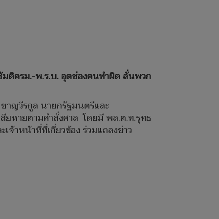
้มติครม.-พ.ร.บ. อุดช่องคนทำผิด ลั่นพวก
ิน ชาญวีรกูล นายกรัฐมนตรีและ
เสียหายตามคำสั่งศาล โดยมี พล.ต.ท.รุทธ
หน้าที่ที่เกี่ยวข้อง ร่วมแถลงข่าว