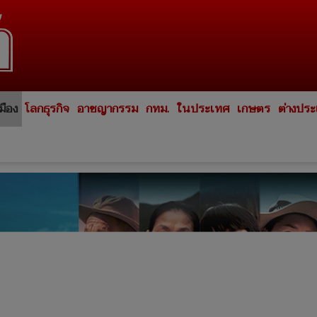
มือง
โลกธุรกิจ
อาชญากรรม
กทม.
ในประเทศ
เกษตร
ต่างปร