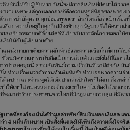
ินให้กับผู้เสียหาย วันนี้จะมีการคืนเงินที่ยึดมาได้จากคนชั
ระชาชน เพราะแค่ถูกหลอกลวงก็คือความทุกข์ที่สุดของพวกเขาอ
็นกุศลในการบำบัดความทุกข์ของพวกเขา อันนี้ตนถือว่าเป็นเรื่
่างเดียว พวกนั้นอยู่ในคุกก็เปลื้องข้าวสุก รัฐบาลจึงให้ควา
็มีรายละเอียดหลายคดีตั้งแต่คดีที่เกี่ยวกับการฉ้อโกง หลอกให
เงินให้กับผู้เสียหายด้วย
ในตำแหน่งนายกฯด้วยความสัมพันธ์และความเชื่อมั่นที่ตนมีก
่ตนมีความเคารพนับถือเป็นการส่วนตัวและยังได้มีโอกาสได้รู้
ารประเทศชุดนี้ ความสัมพันธ์ความเชื่อมั่นที่เรามีต่อกัน
ดียิ่ง ท่านเชื่อตนว่าถ้าท่านทำเต็มที่แล้ว ท่านเจอพวกความจำเ
้เต็มปาก และท่านพูดได้เต็มปากว่าเป็นใครก็ไม่สน สิ่งเหล่าน
ะทำให้เขาไปทบทวนความจำของเขาในคุก ไม่ต้องให้เขาถามว่า
ึงกล้าที่จะมาทำร้ายประชาชนชาวไทยที่มีกฎหมายควบคุม ที่มีพว
ัฐบาลที่สองก็จะเห็นได้ว่ามูลค่าทรัพย์สินเงินทอง เงินสด เอ
4 หมื่นล้านบาท เป็นสิ่งที่แสดงให้เห็นถึงความตั้งใจจริ
ด้ประสบพบในการที่ขอให้ถอยในเรื่องนี้ ปัดเป่าคดีผ่อนหนัก