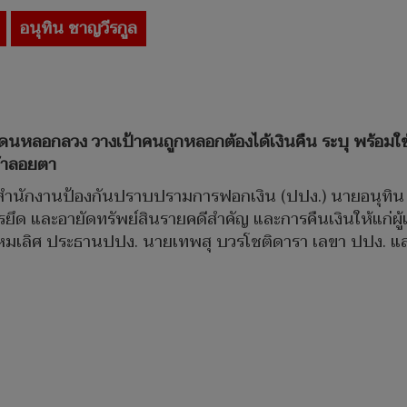
อนุทิน ชาญวีรกูล
โดนหลอกลวง วางเป้าคนถูกหลอกต้องได้เงินคืน ระบุ พร้อมใช
น้าลอยตา
569 ที่สำนักงานป้องกันปราบปรามการฟอกเงิน (ปปง.) นายอนุท
 และอายัดทรัพย์สินรายคดีสำคัญ และการคืนเงินให้แก่ผู้
มเลิศ ประธานปปง. นายเทพสุ บวรโชติดารา เลขา ปปง. และเจ้า