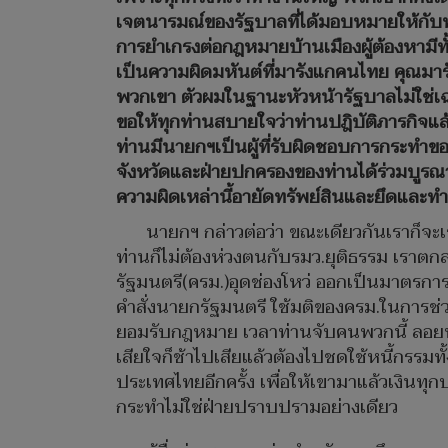
เจตนารมณ์ของรัฐบาลที่ได้มอบหมายให้กับพว
การยำเกรงต่อกฎหมายบ้านเมืองผู้ต้องหามีท
เป็นความผิดมหันต์ที่มารังแกคนไทย คุณมา
พวกเขา ตัวผมในฐานะหัวหน้ารัฐบาลไม่ใช่เฉ
ขอให้ทุกท่านสบายใจว่าท่านปฎิบัติภารกิจ
ท่านมีนายกฯเป็นผู้ที่รับผิดชอบการกระทำขอ
จังหวัดและฝ่ายปกครองของท่านได้ร่วมบูรณ
ความผิดเหล่านี้อายัดทรัพย์สินและยึดและทำส
นายกฯ กล่าวต่อว่า ขณะเดียวกันเราก็จะ
ท่านก็ไม่ต้องห่วงตนกับรมว.ยุติธรรม เราตก
รัฐมนตรี(ครม.)อุดช่องโหว่ ออกเป็นมาตร
คำสั่งนายกรัฐมนตรี ใช้มติของครม.ในการช่
ยอมรับกฎหมาย เวลาท่านจับคนพวกนี้ ลอยหน
เสียใจก็ช้าไปเสียแล้วต้องไปชดใช้หนี้กรรมทั้
ประเทศไทยอีกครั้ง เพื่อให้เขามาแล้วเงินท
กระทำไม่ใช่ฝ่ายปราบปรามอย่างเดียว