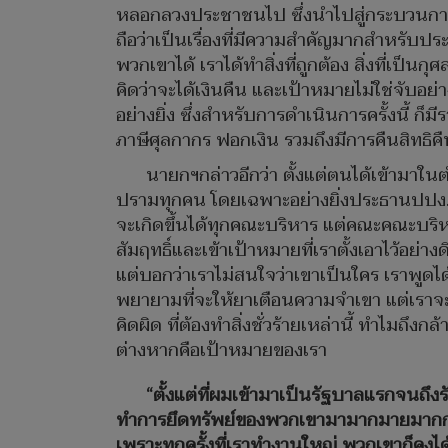
หลอกลวงประชาชนไป ซึ่งนำไปสู่กระบวนการคืนเง
ถือว่าเป็นเรื่องที่มีความสำคัญมากสำหรับป
พวกเขาได้ เราได้ทำสิ่งที่ถูกต้อง สิ่งที่เป
คิดว่าจะได้เงินคืน และเป้าหมายไม่ใช่จับอย
อย่างยิ่ง ซึ่งสำหรับการดำเนินการครั้งนี้ ก
ภาษีศุลกากร ฟอกเงิน รวมถึงมีการคืนสิทธิคืน
นายกฯกล่าวอีกว่า ตั้งแต่ตนได้เข้ามา
ปรามทุกคน โดยเฉพาะอย่างยิ่งประธานปปง. ที
จะเกิดขึ้นได้ทุกคณะบริหาร แต่คณะคณะบริห
สัมฤทธิ์และเข้าเป้าหมายที่เราตั้งเอาไว้อย่าง
แต่บอกว่าเราไม่สนใจว่าเขาเป็นใคร เราพูดได
พยายามที่จะให้ยาเตือนความจำเขา แต่เราจ
คิดผิด ที่ต้องทำสิ่งชั่วร้ายเหล่านี้ ทำไมถ
ต่างหากคือเป้าหมายของเรา
“ตั้งแต่ที่ผมเข้ามาเป็นรัฐบาลแรกจนถึงร
ทำการยึดทรัพย์ของพวกเขามามากมายมากกว่า 
เพราะทุกครั้งที่เราทำงานใหญ่ พวกเขาก็คงไ