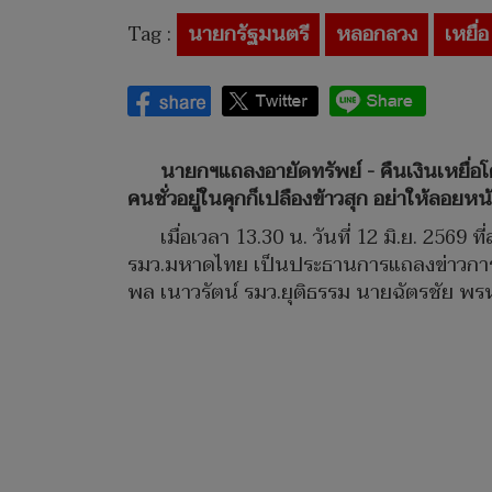
Tag :
นายกรัฐมนตรี
หลอกลวง
เหยื่อ
นายกฯแถลงอายัดทรัพย์ - คืนเงินเหยื่อ
คนชั่วอยู่ในคุกก็เปลืองข้าวสุก อย่าให้ลอยห
เมื่อเวลา 13.30 น. วันที่ 12 มิ.ย. 2
รมว.มหาดไทย เป็นประธานการแถลงข่าวการยึด
พล เนาวรัตน์ รมว.ยุติธรรม นายฉัตรชัย พรห