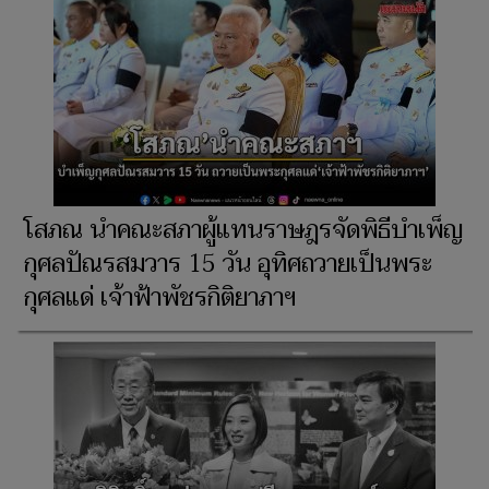
โสภณ นำคณะสภาผู้แทนราษฎรจัดพิธีบำเพ็ญ
กุศลปัณรสมวาร 15 วัน อุทิศถวายเป็นพระ
กุศลแด่ เจ้าฟ้าพัชรกิติยาภาฯ