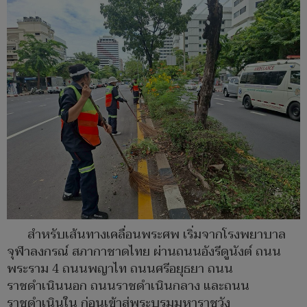
สำหรับเส้นทางเคลื่อนพระศพ เริ่มจากโรงพยาบาล
จุฬาลงกรณ์ สภากาชาดไทย ผ่านถนนอังรีดูนังต์ ถนน
พระราม 4 ถนนพญาไท ถนนศรีอยุธยา ถนน
ราชดำเนินนอก ถนนราชดำเนินกลาง และถนน
ราชดำเนินใน ก่อนเข้าสู่พระบรมมหาราชวัง