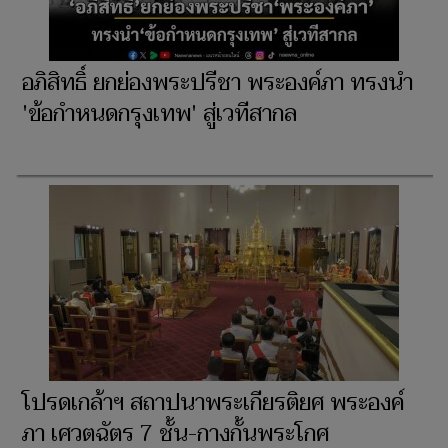
อภิสิทธิ์ ยกย่องพระปรีชา พระองค์ภา ทรงนำ
'ข้อกำหนดกรุงเทพ' สู่เวทีสากล
โปรดเกล้าฯ สถาปนาพระเกียรติยศ พระองค์
ภา เศวตฉัตร 7 ชั้น-กางกั้นพระโกศ