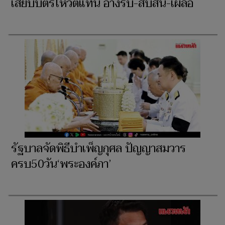
เสียบบัตรโหวตแทน อ้างรีบ-สับสน-เผลอ
รัฐบาลจัดพิธีบำเพ็ญกุศล ปัญญาสมวาร
ครบ50วัน‘พระองค์ภา’