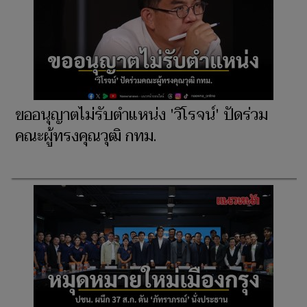
ขออนุญาตไม่รับตำแหน่ง 'วิโรจน์' ปัดร่วม
คณะผู้ทรงคุณวุฒิ กทม.