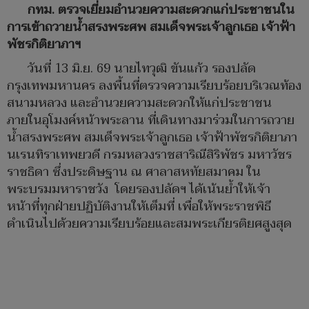
กทม. ตรวจเยี่ยมอำนวยความสะดวกแก่ประชาชนใน
การเข้าถวายน้ำสรงพระศพ สมเด็จพระเจ้าลูกเธอ เจ้าฟ้า
พัชรกิติยาภาฯ
วันที่ 13 มิ.ย. 69 นายไทวุฒิ ขันแก้ว รองปลัด
กรุงเทพมหานคร ลงพื้นที่ตรวจความเรียบร้อยบริเวณท้อง
สนามหลวง และอำนวยความสะดวกให้แก่ประชาชน
ภายในอุโมงค์หน้าพระลาน ที่เดินทางมาร่วมในการถวาย
น้ำสรงพระศพ สมเด็จพระเจ้าลูกเธอ เจ้าฟ้าพัชรกิติยาภา
นเรนทิราเทพยวดี กรมหลวงราชสาริณีสิริพัชร มหาวัชร
ราชธิดา ซึ่งประดิษฐาน ณ ศาลาสหทัยสมาคม ใน
พระบรมมหาราชวัง โดยรองปลัดฯ ได้เน้นย้ำให้เจ้า
หน้าที่ทุกฝ่ายปฏิบัติงานให้เต็มที่ เพื่อให้พระราชพิธี
ดำเนินไปด้วยความเรียบร้อยและสมพระเกียรติยศสูงสุด