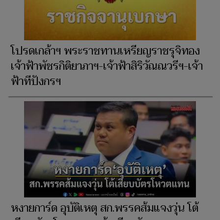
โปรดเกล้าฯ พระราชทานเหรียญราชรุจิทอง
เจ้าฟ้าพัชรกิติยาภาฯ-เจ้าฟ้าสิริวัณณวรีฯ-เจ้า
ฟ้าทีปังกรฯ
หงายการ์ด อุบัติเหตุ สก.พรรคส้มแจงวุ่น โต้