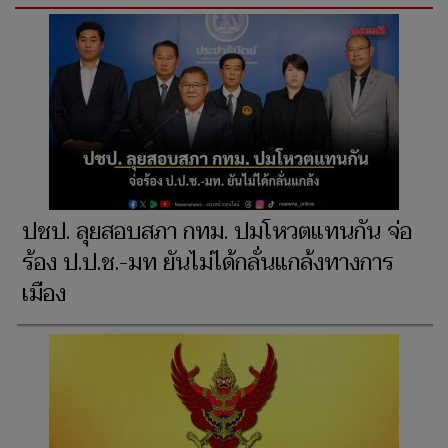
ปชป. ลุยสอบสภา กทม. ปมโหวตแทนกัน จ่อ
ร้อง ป.ป.ช.-มท ยันไม่ได้กลั่นแกล้งทางการ
เมือง