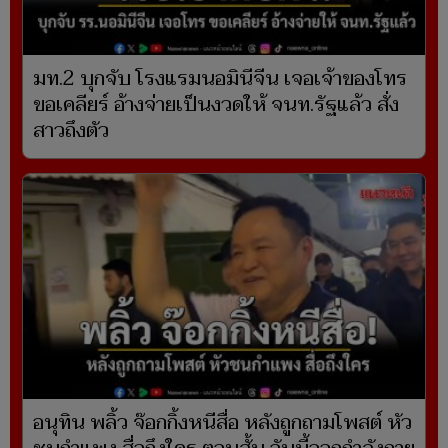
มท.2 บุกจับ โรงแรมนอมินีจีน เจอเจ้าของโทร
ขอเคลียร์ อ้างจ่ายเป็นงวดให้ จนท.รัฐแล้ว สั่ง
สาวถึงตัว
อนุทิน พลิ้ว จ๊อกกิ้งหนีสื่อ หลังถูกถามโพสต์ หัว