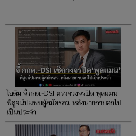
ไอติม จี้ กกต.-DSI ตรวจวงจรปิด พูลแมน
พิสูจน์ปมพบผู้สมัครสว. หลังนายกฯบอกไป
เป็นประจำ