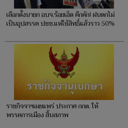
เลือกตั้งนายก อบจ.ร้อยเอ็ด คึกคัก! ฝนตกไม่
เป็นอุปสรรค ปชช.แห่ใช้สิทธิ์แล้วราว 50%
ราชกิจจาฯเผยแพร่ ประกาศ กกต. ให้
พรรคการเมือง สิ้นสภาพ