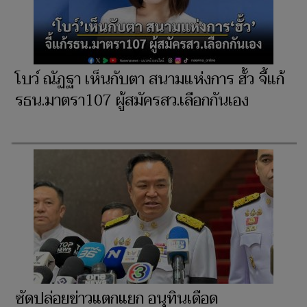
โบว์ ณัฏฐา เห็นกับตา สนามแห่งการ ฮั้ว จี้แก้
รธน.มาตรา107 ผู้สมัครสว.เลือกกันเอง
ซัดปล่อยข่าวแตกแยก อนุทินเดือด