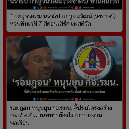
ปักหมุดรอชม นราธิป กาญจนวัฒน์ (วงชาตรี)
หวนคืนเวที 7 สีคอนเสิร์ต เฟสติวัล
รอมฎอน หนุนยุบ กอ.รมน. จี้ปรับโครงสร้าง
กองทัพ ลั่นงานทหารต้องไม่ก้าวก่ายงาน
พลเรือน