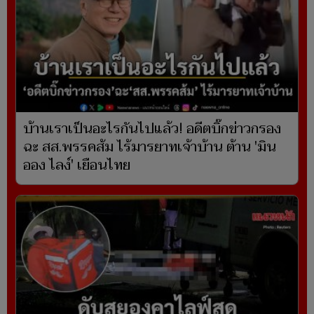
บ้านเราเป็นอะไรกันไปแล้ว! อดีตบิ๊กข่าวกรอง
ฉะ สส.พรรคส้ม ไร้มารยาทเจ้าบ้าน ต้าน 'มิน
ออง ไลง์' เยือนไทย