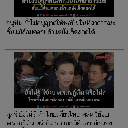
อนุทิน ย้ำไม่อนุญาตให้พกปืนในที่สาธารณะ
ลั่นแม้ล้อมคอกแล้วแต่ยังเล็ดลอดได้
ศุภจี ยังไม่รู้ ทำ ไทยเที่ยวไทย พลัส ใช้งบ
พ.ร.ก.กู้เงิน หรือไม่ รอ เอกนิติ เคาะก่อนชง