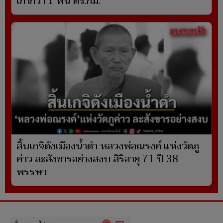
เก่ากว่า 1 พัน ตร.กม.
สิ้นเกจิดังเมืองน้ำดำ หลวงพ่อณรงค์ แห่งวัดภู
ค่าว ละสังขารอย่างสงบ สิริอายุ 71 ปี 38
พรรษา