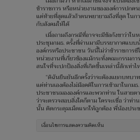
เมื่อถามว่า หากไม่มาชี้แจงจำเป็นต้องใช
ข้าราชการ หรือหน่วยงานขององค์การปกครอ
แต่ท้ายที่สุดแล้วถ้าตนพยายามถึงที่สุด ใน
กับสังคมให้ได้
เมื่อถามถึงกรณีที่อาจจะมีข้อกังขาว่าใ
ประชุมกมธ. ครั้งที่ผ่านมามีบรรยากาศแบบนั
องค์กรหรือประชาชน วันนี้ไม่ว่าข้าราชการซีไ
หน่วยงานที่เกี่ยวข้องแม้กระทั่งคณะกรรมกา
สนใจที่จะปกป้องสิ่งที่เกิดขึ้นเหล่านี้สักเท่
“ดิฉันยืนยันอีกครั้งว่าจะต้องแยกบทบาท
แต่ท่านเองต้องไม่มีอคติในการเข้ามาในกมธ. แ
ประชาชนมององค์กรและพวกท่าน ในสายตาพวกเข
ว่าจะตรวจสอบสิ่งใดก็ตาม ใครจะเชื่อ ว่าท่าน
นั้น ติดกระดุมเม็ดแรกให้ถูกต้อง พี่น้องป
เงื่อนไขการแสดงความคิดเห็น