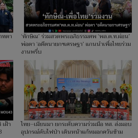
สาทตา
‘ทักษิณ’ ร่วมสวดพระอภิธรรมศพ ‘พล.ต.ท.ผ่อน’
พ่อตา ‘อดีตนายกฯเศรษฐา’ แกนนำเพื่อไทยร่วม
งานพรึ่บ
 เฝ้า
ไทย–เมียนมา ยกระดับความร่วมมือ ทส. ส่งมอบ
3
อุปกรณ์ดับไฟป่า เดินหน้าแก้หมอกควันข้าม