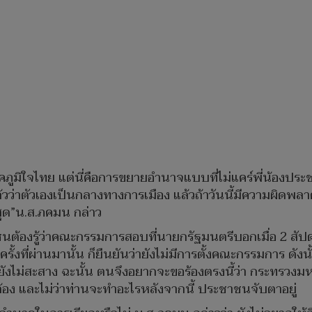
พรรคภูมิใจไทย แต่นี่คือการขยายอำนาจแบบที่ไม่แคร์พี่น้องประ
้วว่าตัวเองเป็นกลางทางการเมือง แล้วถ้าวันนี้มีความผิดพลา
่สุด”น.ส.ภคมน กล่าว
ต้องรู้ว่าคณะกรรมการสอบที่นายกรัฐมนตรีบอกเมื่อ 2 สัปดาห์
ั้งที่ผ่านมานั้น ก็ยืนยันว่ายังไม่มีการตั้งคณะกรรมการ ดังนั
แรกท่านยังไม่สะสาง ฉะนั้น ตนจึงอยากจะขอร้องตรงนี้ว่า กร
้อง และไม่ว่าท่านจะทำอะไรหลังจากนี้ ประชาชนจับตาอยู่