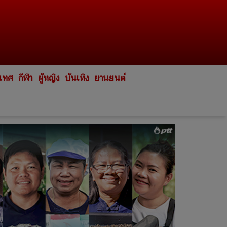
ะเทศ
กีฬา
ผู้หญิง
บันเทิง
ยานยนต์