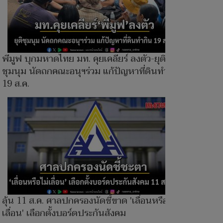
พีมูฟ บุกมหาดไทย มท. คุยเคลียร์ ลงตัว-ยุติ
ชุมนุม นัดถกคณะอนุฯร่วม แก้ปัญหาที่ดินทำกิน
19 ส.ค.
ลุ้น 11 ส.ค. ศาลปกครองนัดชี้ขาด 'เลื่อนหรือไม่
เลื่อน' เลือกตั้งบอร์ดประกันสังคม