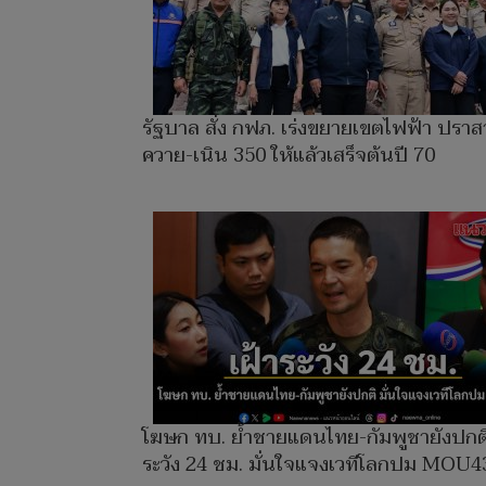
รัฐบาล สั่ง กฟภ. เร่งขยายเขตไฟฟ้า ปรา
ควาย-เนิน 350 ให้แล้วเสร็จต้นปี 70
โฆษก ทบ. ย้ำชายแดนไทย-กัมพูชายังปกติ
ระวัง 24 ชม. มั่นใจแจงเวทีโลกปม MOU4