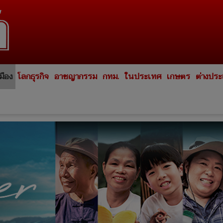
มือง
โลกธุรกิจ
อาชญากรรม
กทม.
ในประเทศ
เกษตร
ต่างปร