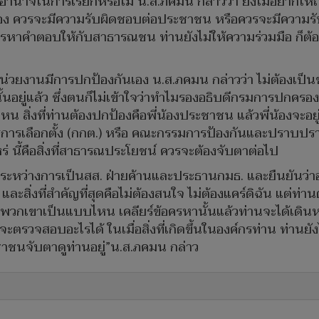
้อำนาจในการเรียกหรือไม่ น.ส.ภคมน กล่าวว่า ยังไม่อยากให้ถ
ง ควรจะมีความรับผิดชอบต่อประชาชน หรือควรจะมีความรั
การหาคำตอบให้กับสาธารณชน ท่านยังไม่ให้ความร่วมมือ ก็ต้
นหน่วยงานมีการปกป้องกันเอง น.ส.ภคมน กล่าวว่า ไม่ต้องเป็
้นอยู่แล้ว ซึ่งตนก็ไม่เข้าใจว่าทำไมรองอธิบดีกรมการปกคร
หน สิ่งที่ท่านต้องปกป้องคือพี่น้องประชาชน แล้วพี่น้องจะอย
รการเลือกตั้ง (กกต.) หรือ คณะกรรมการป้องกันและปราบปรามก
าไหร่ นี้คือสิ่งที่สาธารณประโยชน์ ควรจะต้องจับตาต่อไป
ระหว่างการเป็นสส. ฝ่ายค้านและประธานกมธ. และยืนยันว่าอาย
ละสิ่งที่สำคัญที่สุดคือไม่ต้องสนใจ ไม่ต้องแคร์ดิฉัน แต่ท่า
าเป็นแบบไหน เคลียร์ข้อครหานั้นแล้วท่านจะได้เดินหน้าท
จะตรวจสอบอะไรได้ ในเมื่อสิ่งที่เกิดขึ้นในองค์กรท่าน ท่านยั
ระชาชนจับตาดูท่านอยู่”น.ส.ภคมน กล่าว