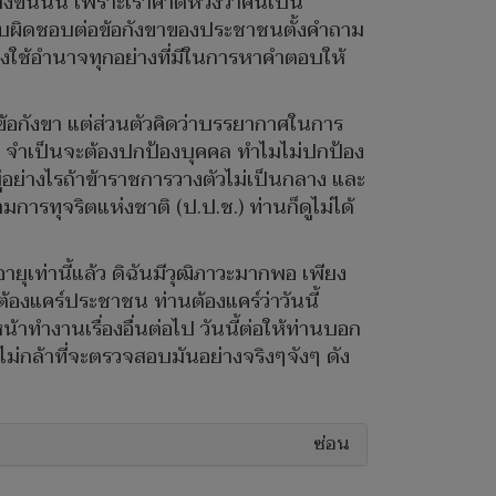
ึงขั้นนั้น เพราะเราคาดหวังว่าคนเป็น
บผิดชอบต่อข้อกังขาของประชาชนตั้งคำถาม
องใช้อำนาจทุกอย่างที่มีในการหาคำตอบให้
นข้อกังขา แต่ส่วนตัวคิดว่าบรรยากาศในการ
อง จำเป็นจะต้องปกป้องบุคคล ทำไมไม่ปกป้อง
ู่อย่างไรถ้าข้าราชการวางตัวไม่เป็นกลาง และ
ารทุจริตแห่งชาติ (ป.ป.ช.) ท่านก็ดูไม่ได้
ุเท่านี้แล้ว ดิฉันมีวุฒิภาวะมากพอ เพียง
นต้องแคร์ประชาชน ท่านต้องแคร์ว่าวันนี้
ำงานเรื่องอื่นต่อไป วันนี้ต่อให้ท่านบอก
งไม่กล้าที่จะตรวจสอบมันอย่างจริงๆจังๆ ดัง
ซ่อน