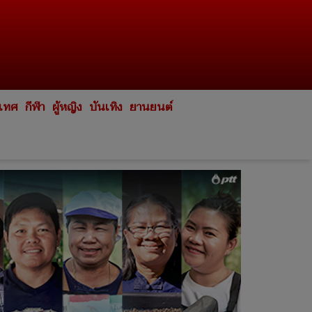
ะเทศ
กีฬา
ผู้หญิง
บันเทิง
ยานยนต์