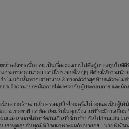
ว่าหลังจากนี้ควรจะเป็นเรื่องของการไปดึงผู้มาลงทุนในอีอีซี
ของกระทรวงคมนาคม เรามีโปรเจกต์ใหญ่ๆ ที่ต้องให้การสนับสน
 ไม่เช่นนั้นหากเราทำงาน 2 ทางกลัวว่าสุดท้ายแล้วจะไม่ส
อด คิดว่านายกฯมีโอกาสได้เจรจากับผู้ประกอบการ และนัก
ายเป็นความร้าวฉานในพรรคภูมิใจไทยหรือไม่ ผมเองเป็นผู้ใ
ประเทศชาติ เราต้องน้อมรับในทุกเรื่อง แต่ที่จะมีการเสี้ยม
ขึ้นผมและนายกฯได้หารือกันเป็นที่เรียบร้อยกันไปก่อนแล้ว 
ยกัน เราพูดคุยกันทุกมิติ โดยเฉพาะผมกับนายกฯ ” นายพิพัฒน์