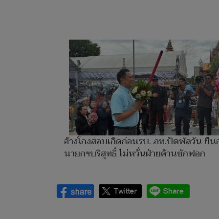
อ้างโกงสอบเกิดก่อนรบ. ภท.ปัดพัลวัน ยื
นายกฯบริสุทธิ์ ไม่หวั่นฝ่ายค้านซักฟอก