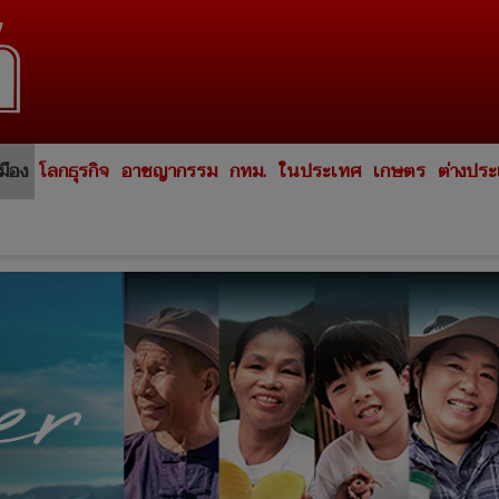
มือง
โลกธุรกิจ
อาชญากรรม
กทม.
ในประเทศ
เกษตร
ต่างปร