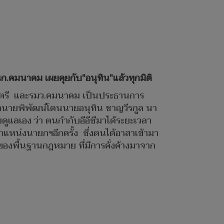
นก.คมนาคม เผยคุยกับ"อนุทิน"แล้วทุกมิติ
ฐมนตรี และรมว.คมนาคม เป็นประธานการ
่านายพิพัฒน์โดนนายอนุทิน ชาญวีรกูล นา
ลเอง ว่า ตนกำกับอีอีซีมาได้ระยะเวลา
งตำแหน่งนายกฯอีกครั้ง ซึ่งตนได้อาสาเข้ามา
่องของพื้นฐานกฎหมาย ที่มีการคั่งค้างมาจาก