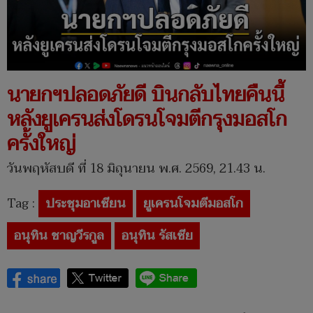
นายกฯปลอดภัยดี บินกลับไทยคืนนี้
หลังยูเครนส่งโดรนโจมตีกรุงมอสโก
ครั้งใหญ่
วันพฤหัสบดี ที่ 18 มิถุนายน พ.ศ. 2569, 21.43 น.
Tag :
ประชุมอาเซียน
ยูเครนโจมตีมอสโก
อนุทิน ชาญวีรกูล
อนุทิน รัสเซีย