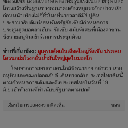
ของรัสเซีย ส่งผลให้เกิดเพลิงไหม้รุนแรงในหลายจุด และ
โครงสร้างพื้นฐานทางคมนาคมต้องหยุดชะงักอย่างหนัก
ก่อนหน้าเพียงไม่กี่ชั่วโมงที่นายวลาดิมีร์ ปูติน
ประธานาธิบดีแห่งสหพันธรัฐรัสเซียมีกำหนดการ
ประชุมสุดยอดอาเซียน-รัสเซีย สมัยพิเศษที่เมืองคาซาน
ซึ่งนายอนุทินเข้าร่วมการประชุมด้วย
ข่าวที่เกี่ยวข้อง :
ยูเครนตัดเส้นเลือดใหญ่รัสเซีย ประเคน
โดรนถล่มโรงกลั่นน้ำมันใหญ่สุดในมอสโก
โดยจากการสอบถามคนใกล้ชิดนายกฯ กล่าวว่า นาย
อนุทินและคณะปลอดภัยดี เดินทางกลับประเทศไทยคืนนี้
ตามกำหนดการเดิมและถึงประเทศไทยในวันที่ 19
มิ.ย.เข้าทำงานที่ทำเนียบรัฐบาลตามปกติ
เงื่อนไขการแสดงความคิดเห็น
ซ่อน