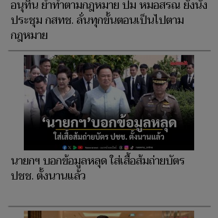
อนุทิน ย้ำทำตามกฎหมาย ปม หมอสรณ ยังนั่ง
ประชุม กสทช. ลั่นทุกขั้นตอนเป็นไปตาม
กฎหมาย
นายกฯ บอกข้อมูลหลุด ใส่เสื้อส้มถ่ายบัตร
ปชช. ตั้งนานแล้ว