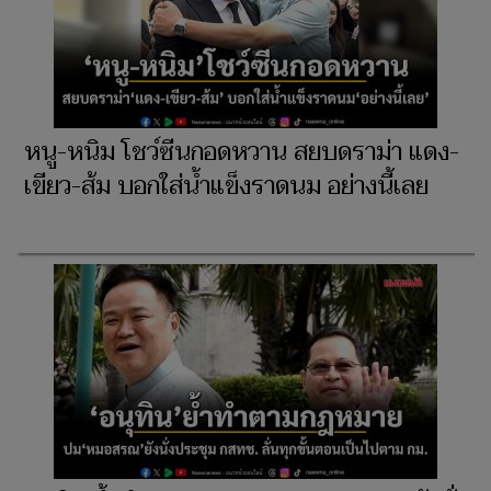
หนู-หนิม โชว์ซีนกอดหวาน สยบดราม่า แดง-
เขียว-ส้ม บอกใส่น้ำแข็งราดนม อย่างนี้เลย