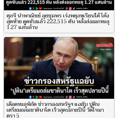
ศุภจี นำพาณิชย์ ลุยชุมพร เร่งพยุงทุเรียนใต้ โค้ง
สุดท้าย ดูดซับแล้ว 222,515 ตัน หลังส่งออกทะลุ
1.27 แสนล้าน
เดือดทะลุพิกัด ข่าวกรองสหรัฐฯ แฉยับ ปูติน
เตรียมถล่มชาตินาโต เร็วสุดปลายปีนี้ วัดใจมา
ตรา 5