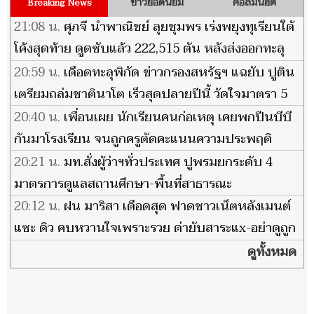
ข่าวยอดนิยม
คอลัมน์ฮิต
Breaking News
21:08 น.
ศุภจี นำพาณิชย์ ลุยชุมพร เร่งพยุงทุเรียนใต้
โค้งสุดท้าย ดูดซับแล้ว 222,515 ตัน หลังส่งออกทะลุ
1.27 แสนล้าน
20:59 น.
เดือดทะลุพิกัด ข่าวกรองสหรัฐฯ แฉยับ ปูติน
เตรียมถล่มชาตินาโต เร็วสุดปลายปีนี้ วัดใจมาตรา 5
20:40 น.
เพื่อนเผย นักเรียนคนก่อเหตุ เคยพกปืนบีบี
กันมาโรงเรียน จนถูกครูตัดคะแนนความประพฤติ
20:21 น.
มท.สั่งผู้ว่าฯทั่วประเทศ ปูพรมยกระดับ 4
มาตรการดูแลสถานศึกษา-พื้นที่สาธารณะ
20:12 น.
ฝน มาริสา เดือดสุด ฟาดชาวเน็ตหลังเมนต์
แซะ ดิว คบหวานใจเพราะรวย ด่ายับสาระแx-อย่าดูถูก
คนอื่น
ดูทั้งหมด