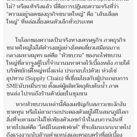
ไม่? หรือแท้จริงแล้ว นี่คือการปฏิเสธความจริงที่ว่า
“ความอยู่รอดของธุรกิจขนาดใหญ่” คือ “เส้นเลือด
ใหญ่” ที่หล่อเลี้ยงคนตัวเล็กทั่วประเทศ
ในโลกของความเป็นจริงทางเศรษฐกิจ ภาคธุรกิจ
ขนาดใหญ่ไม่ได้ดำรงอยู่อย่างโดดเดี่ยวเสมือนเกาะ
กลางมหาสมุทร แต่คือ “หัวขบวน” ของรถไฟขบวน
ใหญ่ที่ลากจูงตู้โบกี้จำนวนมหาศาลไว้เบื้องหลัง ภายใต้
บริษัทยักษ์ใหญ่หนึ่งแห่ง ประกอบไปด้วย ห่วงโซ่
อุปทาน (Supply Chain) ที่เชื่อมโยงกับผู้ประกอบการ
SMEนับหมื่นราย ตั้งแต่ผู้ผลิตวัตถุดิบต้นน้ำ ภาค
ขนส่ง ไปจนถึงร้านค้าย่อยในชุมชน
หากหัวขบวนเหล่านี้ต้องเผชิญกับสภาวะชะงักงัน
ขาดทุน หรือไม่สามารถประคองตัวอยู่ได้ในสมรภูมิโลก
สิ่งที่จะตามมาไม่ใช่เพียงตัวเลขกำไรในงบการเงินที่
หายไปแต่คือ “โดมิโนเอฟเฟกต์” ที่จะล้มระเนระนาดไป
ถึงแรงงานนับล้านตำแหน่งและครอบครัวที่อยู่เบื้อง