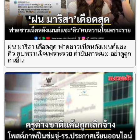
ฝน มาริสา เดือดสุด ฟาดชาวเน็ตหลังเมนต์แซะ
ดิว คบหวานใจเพราะรวย ด่ายับสาระแx-อย่าดูถูก
คนอื่น