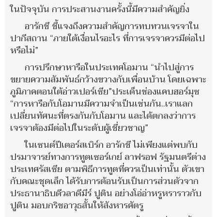
ในปัจจุบัน การประสานงานครั้งนี้มีความสำคัญยิ่ง
อารักชี ชี้แจงถึงความสำคัญการทบทวนเจรจาใน
ปากีสถาน “ภายใต้เงื่อนไรอะไร ที่การเจรจาควรมีต่อไป
หรือไม่”
การปรึกษาหารือในประเทศโอมาน “นำไปสู่การ
ขยายความสัมพันธ์กว้างขวางกับเพื่อนบ้าน โดยเฉพาะ
ภูมิภาคตอนใต้อ่าวเปอร์เซีย”ประเด็นช่องแคบฮอร์มุซ
“การหารือกับโอมานมีความจำเป็นเช่นกัน..เราแลก
เปลี่ยนทัศนะที่ตรงกันกับโอมาน และได้ตกลงว่าการ
เจรจาต้องมีต่อไปในระดับผู้เชี่ยวชาญ”
ในเซนต์ปีเตอร์สเบิร์ก อารักชี ไม่เพียงแต่พบกับ
ปรมาจารย์ทางการทูตเซอร์เกย์ ลาฟรอฟ รัฐมนตรีต่าง
ประเทศรัสเซีย ตามพิธีการทูตที่ควรเป็นเท่านั้น ตัวเขา
กับคณะชุดเล็ก ได้รับการต้อนรับเป็นการส่วนตัวจาก
ประธานาธิบดีวลาดีมีร์ ปูติน อย่างโอ่อ่าหรูหราราวกับ
ปูติน มอบกริชอาวุธสั้นให้สังหารศัตรู