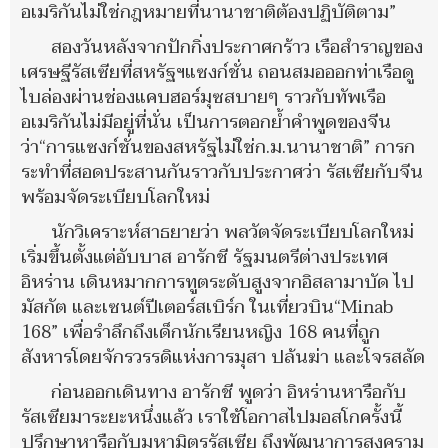
อเมริกันไม่ใช่กฎหมายที่นานาชาติต้องปฏิบัติตาม”
สองวันหลังจากปักกิ่งประกาศกร้าว เรือสำราญของ
เศรษฐีรัสเซียที่สหรัฐฯแซงก์ชั่น ถอนสมอออกท่าเรือดู
ไบล่องผ่านช่องแคบฮอร์มุซสบายๆ ราวกับทัพเรือ
อเมริกันไม่มีอยู่ที่นั่น เป็นการตอกย้ำคำพูดของจีน
ว่า“การแซงก์ชั่นของสหรัฐไม่ใช่ก.ม.นานาชาติ” การก
ระทำที่สอดประสานกันราวกับประกาศว่า รัสเซียกับจีน
พร้อมจัดระเบียบโลกใหม่
นักวิเคราะห์สาธยายว่า พลวัตจัดระเบียบโลกใหม่
เริ่มขึ้นตั้งแต่อับบาส อารักชี รัฐมนตรีต่างประเทศ
อิหร่าน เดินหมากการทูตระดับสูงจากอิสลามาบัด ไป
มัสกัต และเซนต์ปีเตอร์สเบิร์ก ในเที่ยวบิน“Minab
168” เพื่อรำลึกถึงเด็กนักเรียนหญิง 168 คนที่ถูก
สังหารโดยจักรวรรดิแห่งการมุสา ปล้นฆ่า และโจรสลัด
ก่อนออกเดินทาง อารักชี พูดว่า อิหร่านหารือกับ
รัสเซียมาระยะหนึ่งแล้ว เราใช้โอกาสไปมอสโกครั้งนี้
ปรึกษาหารือกับมหามิตรรัสเซีย ถึงพัฒนาการสงคราม