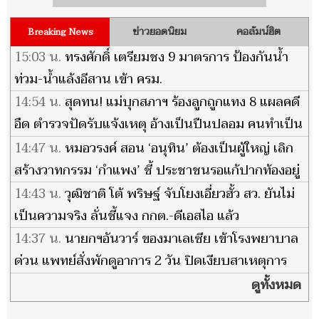
ข่าวยอดนิยม
คอลัมน์ฮิต
Breaking News
15:03 น.
ทรงศักดิ์ เตรียมชง 9 มาตรการ ป้องกันน้ำ
ท่วม-น้ำแล้งอีสาน เข้า ครม.
14:54 น.
สุดทน! แม่บุกสภาฯ ร้องลูกถูกแทง 8 แผลคดี
อืด ตำรวจปัดรับแจ้งเหตุ อ้างเป็นปืนปลอม คนทำเป็น
ลูกตำรวจ
14:47 น.
หมอวรงค์ สอน ‘อนุทิน’ ต้องเป็นผู้ใหญ่ เลิก
สร้างวาทกรรม ‘กำแพง’ ชี้ ประชาชนรอแก้ปากท้องอยู่
14:43 น.
วุฒิชาติ โต้ พริษฐ์ จับโยงเอี่ยวฮั้ว สว. ยันไม่
เป็นความจริง ลั่นชี้แจง กกต.-ดีเอสไอ แล้ว
14:37 น.
นายกฯอันวาร์ ของมาเลเซีย เข้าโรงพยาบาล
ด่วน แพทย์สั่งพักดูอาการ 2 วัน ปิดเงียบสาเหตุการ
ป่วย
ดูทั้งหมด