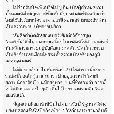
ไม่ว่าทรัมป์จะฟังหรือไม่ ปูติน เป็นผู้กำหนดเกม
ทั้งหมดที่สำคัญเวลานี้รัสเซียมียุทธศาสตร์ที่เหนือกว่า
โดยใช้ประโยชน์ความพ่ายแพ้โดยพฤตินัยของอิหร่าน
เป็นความพ่ายแพ้ของอเมริกา
นั่นคือคำตัดสินของเปอร์เชียต่อวิถีการทูต
“อเมริกัน”ซึ่งไม่ต่างจากเครื่องดับเพลิงที่ให้เกิดผลลัพธ์
ทันควันด้วยการข่มขู่บังคับและกดดัน บัดนี้สนามรบ
เป็นสิ่งกำหนดเงื่อนไขรวมทั้งความเป็นจริงของภูมิ
เศรษฐศาสตร์
ไม่ต้องสงสัยทำไมทีมทรัมป์ 2.0 ไร้สาระ เนื่องจาก
ว่าบัดนี้มอสโกผู้เก๋าเกมกว่า ยืนอยู่แถวหน้า โดยมี
สถาปนิกอารักชีเป็นมือสังหาร เป็นที่ชัดเจนว่า จากนี้
ไปไม่มีการตกลงใดๆเกิดขึ้นได้โดยปราศจากอิทธิพล
ของรัสเซีย
ที่สุดแสบคืออารักชีบินไปพบ หวัง อี้ รัฐมนตรีต่าง
ประเทศของจีนในปักกิ่งเพียง 7 วันก่อนประธานาธิบดี