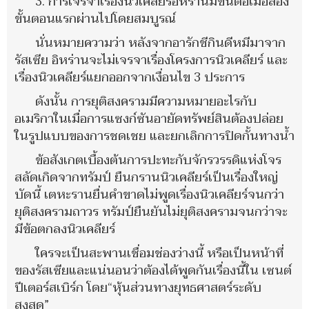
3. การเจรจาเรื่องนิวเคลียร์อิหร่านมีขึ้นต่อเมื่อสอง
ขั้นตอนแรกผ่านไปโดยสมบูรณ์
นั่นหมายความว่า หลังจากอารักชีกินดีหมีมาจาก
รัสเซีย อิหร่านจะไม่เจรจาเรื่องโครงการนิวเคลียร์ และ
เรื่องนิวเคลียร์แยกออกจากเงื่อนไข 3 ประการ
ดังนั้น การยุติสงครามมีความหมายอะไรกับ
อเมริกาในเมื่อการแซงก์ซันอายัดทรัพย์สินต้องปล่อย
ในรูปแบบของการชดเชย และยกเลิกการปิดกั้นทางน้ำ
ข้อสังเกตเบื้องต้นการปะทะกับจักรวรรดิแห่งโจร
สลัดเกิดจากทรัมป์ ยืนกรานนิวเคลียร์เป็นเรื่องใหญ่
บัดนี้ เตหะรานยื่นคำขาดไม่พูดเรื่องนิวเคลียร์จนกว่า
ยุติสงครามถาวร ทรัมป์ยืนยันไม่ยุติสงครามจนกว่าจะ
มีข้อตกลงนิวเคลียร์
ใครจะเป็นสะพานเชื่อมช่องว่างนี้ หรือเป็นหน้าที่
ของรัสเซียและแน่นอนว่าต้องได้พูดกันเรื่องนี้ใน เซนต์
ปีเตอร์สเบิร์ก โดย“หุ้นส่วนทางยุทธศาสตร์ระดับ
สูงสุด”