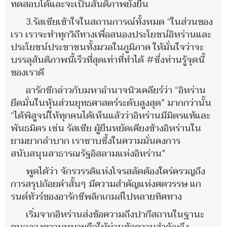
ทดสอบได้และจะเป็นสันติภาพยั่งยืน
3.รัสเซียเข้าใจในสถานการณ์ทั้งหมด “ในส่วนของ
เรา เราจะทำทุกวิถีทางเพื่อสนองประโยชน์อิหร่านและ
ประโยชน์ประชาชนทั้งมวลในภูมิภาค ให้มั่นใจว่าจะ
บรรลุสันติภาพนี้เร็วที่สุดเท่าที่ทำได้ #ซึ่งท่านรู้จุดนี้
ของเราดี
อารักชีกล่าวกับมหาอำนาจนิวเคลียร์ว่า “อิหร่าน
ยึดมั่นในหุ้นส่วนยุทธศาสตร์ระดับสูงสุด” มากกว่านั้น
“ได้พิสูจน์ให้ทุกคนได้เห็นแล้วว่าอิหร่านมีมิตรแท้และ
พันธมิตร เช่น รัสเซีย ผู้ยืนหยัดเคียงข้างอิหร่านใน
ยามยากลำบาก เราซาบซึ้งในความมั่นคงการ
สนับสนุนสาธารณรัฐอิสลามแห่งอิหร่าน”
พูดได้ว่า จักรวรรดิแห่งโจรสลัดต้องใคร่ครวญถึง
การสรุปถ้อยคำสั้นๆ มีความสำคัญแห่งศตวรรษ แก
รนด์ทัวร์ของอารักชีพลิกเกมส์ไปหลายทิศทาง
เริ่มจากอิหร่านส่งข้อความถึงปากีสถานในฐานะ