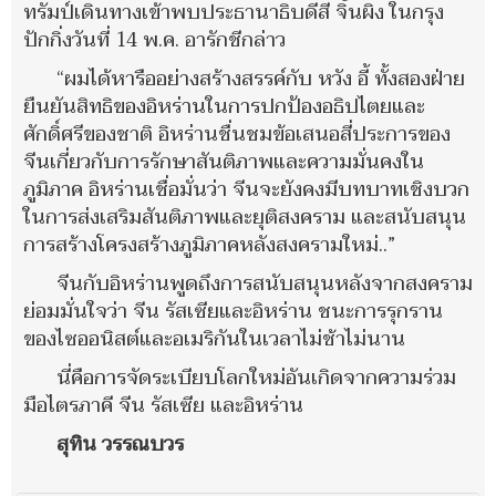
ทรัมป์เดินทางเข้าพบประธานาธิบดีสี จิ้นผิง ในกรุง
ปักกิ่งวันที่ 14 พ.ค. อารักชีกล่าว
“ผมได้หารืออย่างสร้างสรรค์กับ หวัง อี้ ทั้งสองฝ่าย
ยืนยันสิทธิของอิหร่านในการปกป้องอธิปไตยและ
ศักดิ์ศรีของชาติ อิหร่านชื่นชมข้อเสนอสี่ประการของ
จีนเกี่ยวกับการรักษาสันติภาพและความมั่นคงใน
ภูมิภาค อิหร่านเชื่อมั่นว่า จีนจะยังคงมีบทบาทเชิงบวก
ในการส่งเสริมสันติภาพและยุติสงคราม และสนับสนุน
การสร้างโครงสร้างภูมิภาคหลังสงครามใหม่..”
จีนกับอิหร่านพูดถึงการสนับสนุนหลังจากสงคราม
ย่อมมั่นใจว่า จีน รัสเซียและอิหร่าน ชนะการรุกราน
ของไซออนิสต์และอเมริกันในเวลาไม่ช้าไม่นาน
นี่คือการจัดระเบียบโลกใหม่อันเกิดจากความร่วม
มือไตรภาคี จีน รัสเซีย และอิหร่าน
สุทิน วรรณบวร