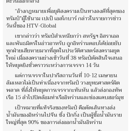
ตะวันออกกลาง
“อ้างกฎหมายเพื่อยุติสงครามเป็นทางลงดีที่สุดของ
ทรัมป์”ผู้ใช้นาม เปเป้ เอสโกบาร์ กล่าวในรายการข่าว
วันนี้ของ HTV-Global
เขากล่าวว่า ทรัมป์สำเหนียกว่า สหรัฐฯ อิสราเอล
และพันธมิตรในอ่าวอาหรับ ถูกอิหร่านตอบโต้ย่อยยับ
ทุกฝ่ายเสียหายมากที่สุดในประวัติศาสตร์สงครามยุค
ใหม่ เมื่อสงครามย่างเข้าวันที่ 38 ทรัมป์ตัดสินใจเสนอ
ให้หยุดยิงชั่วคราวระหว่างการเจรจา 14 วัน
แต่การเจรจาในปากีสถานวันที่ 10-12 เมษายน
ล้มเหลวไม่เป็นท่าเนื่องจากทรัมป์ วางยุทธศาสตร์ผิด
พลาด ที่สั่งให้หยุดการเจรจากะทันหัน แล้วส่งกองทัพ
เรือ 15 ลำไปปิดล้อมท่าเรืออิหร่านและช่องแคบฮอร์มุซ
เป้าหมายที่แท้จริงของทรัมป์ คือตัดเส้นทางส่ง
น้ำมันของอิหร่านไปจีน ซึ่ง ปักกิ่ง เป็นผู้ซื้อน้ำมันราย
ใหญ่ที่สุด 90% ของการส่งออกน้ำมันอิหร่าน