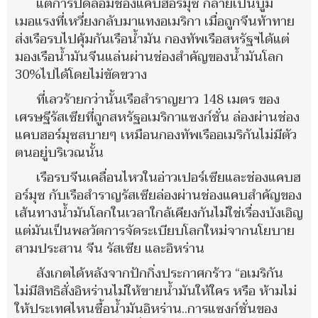
แต่การปิดล้อมช่องแคบฮอร์มุซ กลายเป็นบูม
เมอแรงที่เหวี่ยงกลับมาแทงอเมริกา เมื่อถูกจีนท้าทาย
ส่งเรือรบไปคุ้มกันเรือน้ำมัน กองทัพเรือสหรัฐฯได้แต่
มองเรือน้ำมันจีนแล่นผ่านช่องสำคัญของน้ำมันโลก
30%ไปได้โดยไม่ขัดขวาง
ที่เลวร้ายกว่านั้นเรือสำราญยาว 148 เมตร ของ
เศรษฐีรัสเซียที่ถูกสหรัฐอเมริกาแซงก์ชั่น ล่องผ่านช่อง
แคบฮอร์มุซสบายๆ เหมือนกองทัพเรืออเมริกันไม่มีตัว
ตนอยู่บริเวณนั้น
เรือรบจีนเคลื่อนไหวในอ่าวเปอร์เซียและช่องแคบฮ
อร์มุซ กับเรือสำราญรัสเซียล่องผ่านช่องแคบสำคัญของ
เส้นทางน้ำมันโลกในเวลาใกล้เคียงกันไม่ใช่เรื่องบังเอิญ
แต่มันเป็นพลวัตการจัดระเบียบโลกใหม่จากนโยบาย
สามประสาน จีน รัสเซีย และอิหร่าน
สังเกตได้หลังจากปักกิ่งประกาศกร้าว “อเมริกัน
ไม่มีสิทธิสั่งอิหร่านไม่ให้ขายน้ำมันให้ใคร หรือ ห้ามไม่
ให้ประเทศไหนซื้อน้ำมันอิหร่าน..การแซงก์ชั่นของ