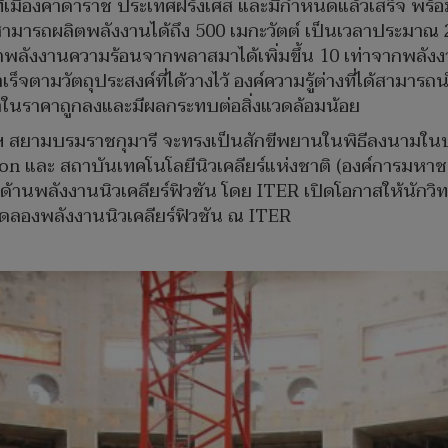
 ที่เมืองคาดาราช ประเทศฝรั่งเศส และมีกำหนดแล้วเสร็จ พร้อม
มารถผลิตพลังงานได้ถึง 500 เมกะวัตต์ เป็นเวลาประมาณ 20
พลังงานความร้อนจากพลาสมาได้เพิ่มขึ้น 10 เท่าจากพลังงาน
็จตามวัตถุประสงค์ที่ได้วางไว้ องค์ความรู้ต่างที่ได้สาม
้าในราคาถูกลงและมีผลกระทบต่อสิ่งแวดล้อมน้อย
าฯ สยามบรมราชกุมารี จะทรงเป็นสักขีพยานในพิธีลงนามใน
 และ สถาบันเทคโนโลยีนิวเคลียร์แห่งชาติ (องค์การมหาชน) ท
้านพลังงานนิวเคลียร์ฟิวชัน โดย ITER เปิดโอกาสให้นักวิท
ลองพลังงานนิวเคลียร์ฟิวชัน ณ ITER