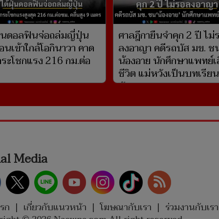
ุ่นดอลฟินจ่อถล่มญี่ปุ่น
ศาลฎีกายืนจำคุก 2 ปี ไม่
่อนเข้าใกล้โอกินาวา คาด
ลงอาญา คดีรถบัส มข. ช
ระโชกแรง 216 กม.ต่อ
น้องอาย นักศึกษาแพทย์เ
ชีวิต แม่หวังเป็นบทเรียนท
สังคม
ial Media
แรก
|
เกี่ยวกับแนวหน้า
|
โฆษณากับเรา
|
ร่วมงานกับเรา