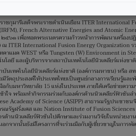
ลงนามบันทึกความเข้าใจกับ ITER โครงการนิวเคลียร์ฟิวชั
่อต่อยอดการพัฒนาพลังงานนิวเคลียร์ฟิวชันของไทยอย่างเป็
าชกุมารีเสด็จพระราชดำเนินเยือน ITER International F
 (IRFM), French Alternative Energies and Atomic En
 ๒๕๖๑ เพื่อทอดพระเนตรความก้าวหน้าการพัฒนาเครื่องปฏิก
ณ ITER International Fusion Energy Organization ร
่องโทคาแมค WEST หรือ Tungsten (W) Environment in S
นโลยี และผู้บริหารจากสถาบันเทคโนโลยีนิวเคลียร์แห่งชาติ
ันเทคโนโลยีนิวเคลียร์แห่งชาติ (องค์การมหาชน) หรือ สทน
่อมีวัตถุประสงค์ให้ประเทศไทยเป็นศูนย์กลางการเรียนรู้แล
มมือกับมหาวิทยาลัย 15 แห่งในประเทศ ภายใต้เครือข่ายควา
ข้าใจ พร้อมทำกิจกรรมร่วมกับองค์กรด้านนิวเคลียร์ฟิวชัน
Chinese Academy of Science (ASIPP) สาธารณรัฐประชาชน
ฐฝรั่งเศส และ Nation Institute of Fusion Sciences (N
ากรด้านนิวเคลียร์ฟิวชันไปศึกษาและร่วมงานวิจัยในหน่วยงานทั
จากนั้นยังมีโครงการที่จะร่วมมือกับผู้เชี่ยวชาญในการพั