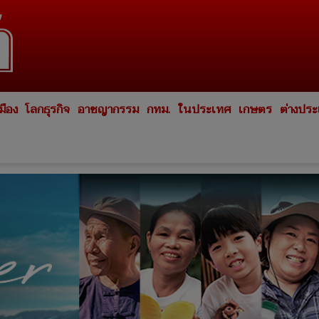
มือง
โลกธุรกิจ
อาชญากรรม
กทม.
ในประเทศ
เกษตร
ต่างปร