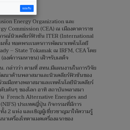
นระดับโลก
ยอมรับ
นรูปธรรม
usion Energy Organization และ
ergy Commission (CEA) ณ เมืองคาดาราช
รณ์นิวเคลียร์ฟิวชัน ITER (International
วมทั้ง ทอดพระเนตรการพัฒนาเทคโนโลยี
teady – State Tokamak ณ IRFM, CEA โดย
 (องค์การมหาชน) เฝ้าฯรับเสด็จ
. กล่าวว่า ตามที่ สทน.มีแผนงานในการวิจัย
ะพัฒนาด้านพลาสมาและนิวเคลียร์ฟิวชันของ
มร่วมมือทางพลาสมาและเทคโนโลยีนิวเคลียร์
ลำดับต้นๆ ของโลก อาทิ สถาบันพลาสมา
จีน French Alternative Energies and
IFS) ประเทศญี่ปุ่น กิจกรรมที่มีการ
้ง 2 แห่ง และเชิญผู้เชี่ยวชาญมาให้ความรู้
ฒนาเครื่องโทคาแมคเครื่องแรกของ