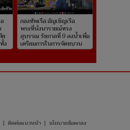
รอ
กองทัพเรือ อัญเชิญเรือ
น
พระที่นั่งนารายณ์ทรง
สีย
สุบรรณ รัชกาลที่ 9 ลงน้ำเพื่อ
ั้ง
เตรียมการในการจัดขบวน
พยุหยาตราทางชลมารค
|
ติดต่อแนวหน้า
|
นโยบายข้อตกลง