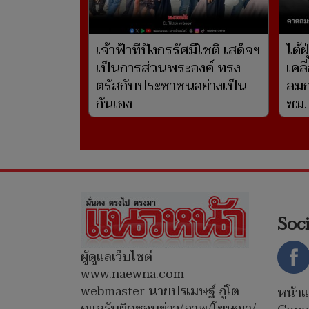
เจ้าฟ้าทีปังกรรัศมีโชติ เสด็จฯ
ไต้ฝ
เป็นการส่วนพระองค์ ทรง
เคลื
ตรัสกับประชาชนอย่างเป็น
ลมก
กันเอง
ชม.
Soc
ผู้ดูแลเว็บไซต์
www.naewna.com
webmaster นายปรเมษฐ์ ภู่โต
หน้า
ดูแลรับผิดชอบข่าว/ภาพ/โฆษณา/