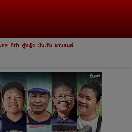
ะเทศ
กีฬา
ผู้หญิง
บันเทิง
ยานยนต์