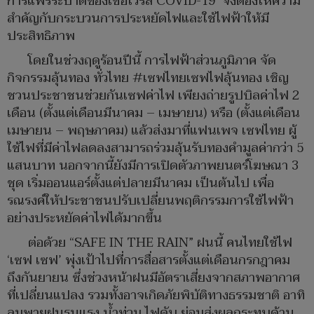
การแพร่ระบาดของเชื้อไวรัส COVID-19 จึงต้องให้ความ
สำคัญกับกระบวนการประหยัดไฟและใช้ไฟฟ้าให้มี
ประสิทธิภาพ
โดยในช่วงฤดูร้อนปีนี้ การไฟฟ้าส่วนภูมิภาค จัด
กิจกรรมลุ้นทอง ทั่วไทย #เซฟไทยเซฟไฟลุ้นทอง เชิญ
ชวนประชาชนช่วยกันเซฟค่าไฟ เพียงถ่ายรูปบิลค่าไฟ 2
เดือน (ตั้งแต่เดือนมีนาคม – เมษายน) หรือ (ตั้งแต่เดือน
เมษายน – พฤษภาคม) แล้วส่งมาที่แฟนเพจ เซฟไทย ผู้
ใช้ไฟที่มีค่าไฟลดลงสามารถร่วมลุ้นรับทองคำมูลค่ากว่า 5
แสนบาท นอกจากนี้ยังมีการเปิดตัวภาพยนตร์โฆษณา 3
ชุด เริ่มออนแอร์ตั้งแต่ปลายมีนาคม เป็นต้นไป เพื่อ
รณรงค์ให้ประชาชนปรับเปลี่ยนพฤติกรรมการใช้ไฟฟ้า
อย่างประหยัดค่าไฟได้มากขึ้น
ต่อด้วย “SAFE IN THE RAIN” ฝนนี้ คนไทยใช้ไฟ
‘เซฟ เซฟ’ พุ่งเป้าไปที่การสื่อสารตั้งแต่เดือนกรกฎาคม
ถึงกันยายน ซึ่งช่วงหน้าฝนมีอัตราเสี่ยงจากสภาพอากาศ
ที่เปลี่ยนแปลง รวมทั้งอาจเกิดภัยพิบัติทางธรรมชาติ อาทิ
ลมพายุฝนรุนแรง น้ำท่วม ไฟดับ ย่อมส่งผลกระทบด้าน