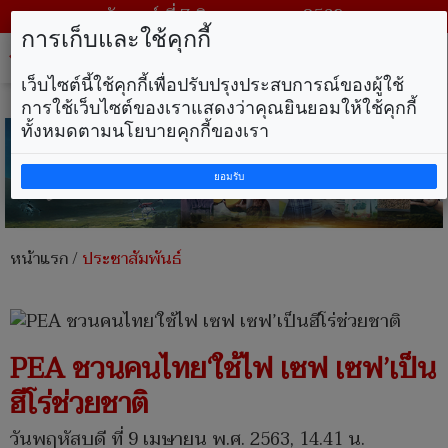
วันศุกร์ ที่ 7 สิงหาคม พ.ศ. 2569
การเก็บและใช้คุกกี้
Tog
nav
เว็บไซต์นี้ใช้คุกกี้เพื่อปรับปรุงประสบการณ์ของผู้ใช้
การใช้เว็บไซต์ของเราแสดงว่าคุณยินยอมให้ใช้คุกกี้
ทั้งหมดตามนโยบายคุกกี้ของเรา
ยอมรับ
หน้าแรก
/
ประชาสัมพันธ์
PEA ชวนคนไทย‘ใช้ไฟ เซฟ เซฟ’เป็น
ฮีโร่ช่วยชาติ
วันพฤหัสบดี ที่ 9 เมษายน พ.ศ. 2563, 14.41 น.