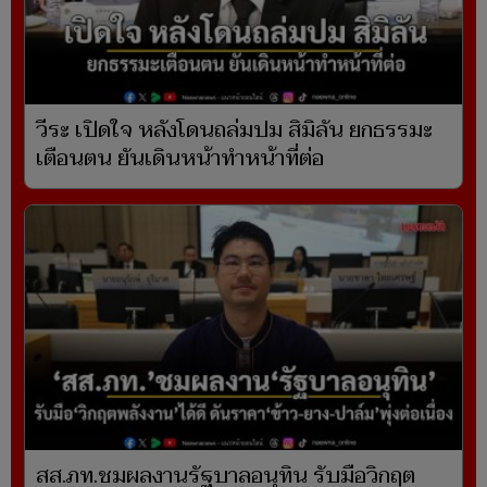
วีระ เปิดใจ หลังโดนถล่มปม สิมิลัน ยกธรรมะ
เตือนตน ยันเดินหน้าทำหน้าที่ต่อ
สส.ภท.ชมผลงานรัฐบาลอนุทิน รับมือวิกฤต