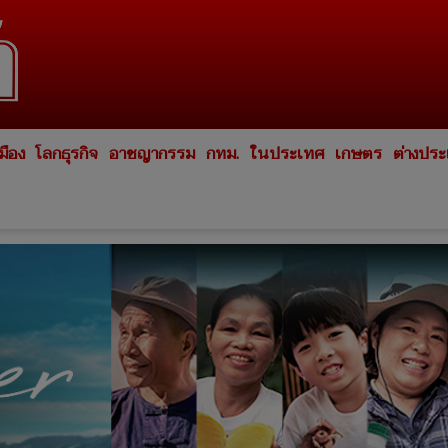
มือง
โลกธุรกิจ
อาชญากรรม
กทม.
ในประเทศ
เกษตร
ต่างปร