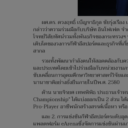
ผศ.ดร. ดวงฤทธิ์ เบ็ญจาธิกุล ชัยรุ่งเ
กล่าวว่าความร่วมมือกับบริษัท อินโฟเฟด 
โจทย์วิสัยทัศน์รวมทั้งพันธกิจของกระทรวงฯ
เติบโตของวงการกีฬาอีสปอร์ตและธุรกิจที่เกี
สากล
รวมทั้งพัฒนากำลังคนให้สอดคล้องกับคว
และประเทศโดยเข้าไปร่วมมือกับหน่วยงานภ
ขับเคลื่อนการอุดมศึกษาวิทยาศาสตร์วิจัยแ
นานาชาติอย่างยั่งยืนภายในปีพ.ศ. 2580
ด้าน นายจิรยศ เทพพิพิธ ประธานเจ้าหน้
Championship” ได้แบ่งออกเป็น 2 ส่วน ได้
Pro-Player อาชีพนักสร้างสรรค์เนื้อหา ห
และ 2. การแข่งขันกีฬาอีสปอร์ตระดับ
แพลตฟอร์ม eArenaซึ่งจัดการแข่งขันผ่านเ