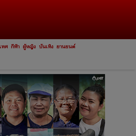
ะเทศ
กีฬา
ผู้หญิง
บันเทิง
ยานยนต์