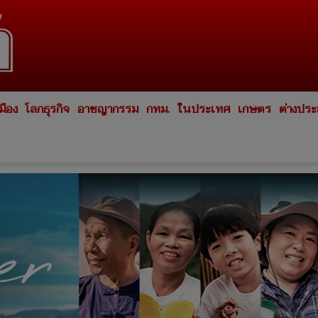
มือง
โลกธุรกิจ
อาชญากรรม
กทม.
ในประเทศ
เกษตร
ต่างปร