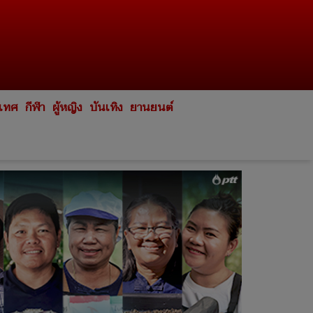
ะเทศ
กีฬา
ผู้หญิง
บันเทิง
ยานยนต์