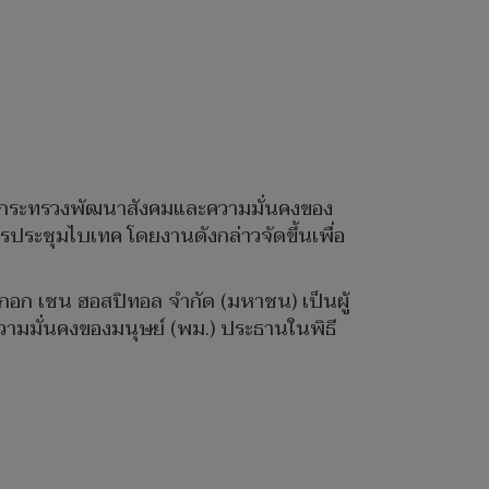
าก กระทรวงพัฒนาสังคมและความมั่นคงของ
รประชุมไบเทค โดยงานดังกล่าวจัดขึ้นเพื่อ
ก เชน ฮอสปิทอล จํากัด (มหาชน) เป็นผู้
ามมั่นคงของมนุษย์ (พม.) ประธานในพิธี