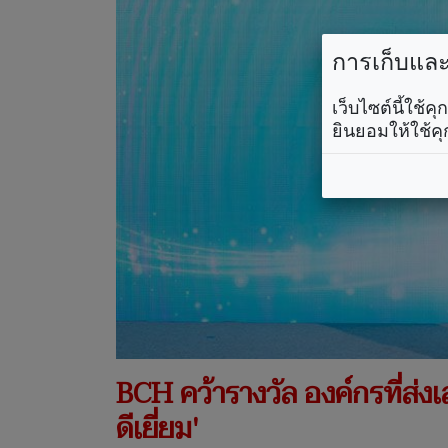
การเก็บและใ
เว็บไซต์นี้ใช้
ยินยอมให้ใช้คุ
BCH คว้ารางวัล องค์กรที่ส่ง
ดีเยี่ยม'