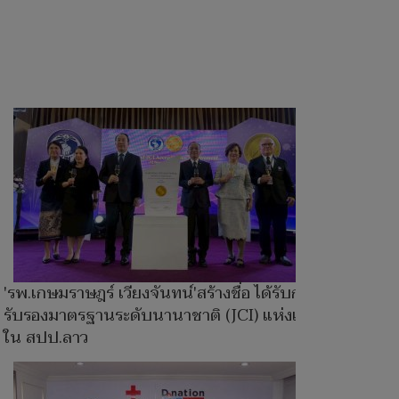
'รพ.เกษมราษฎร์ เวียงจันทน์'สร้างชื่อ ได้รับการ
รับรองมาตรฐานระดับนานาชาติ (JCI) แห่งแรก
ใน สปป.ลาว