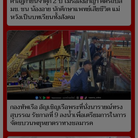
ศาลฎีกายืนจำคุก 2 ปี ไม่รอลงอาญา คดีรถบัส
มข. ชน น้องอาย นักศึกษาแพทย์เสียชีวิต แม่
หวังเป็นบทเรียนทั้งสังคม
กองทัพเรือ อัญเชิญเรือพระที่นั่งนารายณ์ทรง
สุบรรณ รัชกาลที่ 9 ลงน้ำเพื่อเตรียมการในการ
จัดขบวนพยุหยาตราทางชลมารค