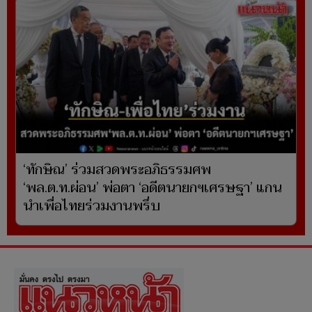
‘ทักษิณ’ ร่วมสวดพระอภิธรรมศพ
‘พล.ต.ท.ผ่อน’ พ่อตา ‘อดีตนายกฯเศรษฐา’ แกน
นำเพื่อไทยร่วมงานพรึ่บ