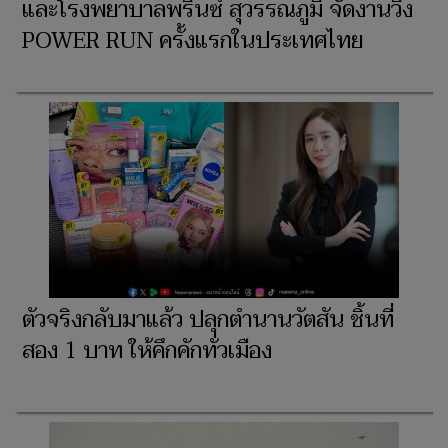
และโรงพยาบาลพริ้นซ์ สุวรรณภูมิ จัดงานวิ่ง
POWER RUN ครั้งแรกในประเทศไทย
ตัวจริงกลับมาแล้ว ปลุกตำนานวัตสัน ชิ้นที่
สอง 1 บาท ให้คึกคักทั่วเมือง