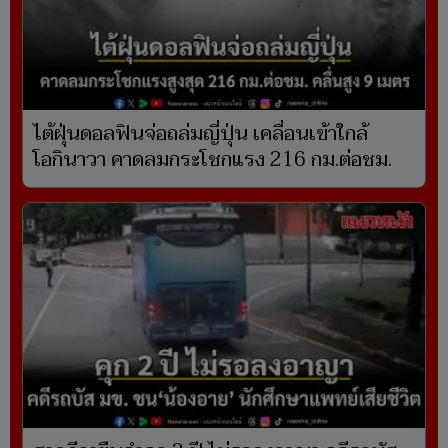
ไต้ฝุ่นดอลฟินจ่อถล่มญี่ปุ่น เคลื่อนเข้าใกล้
โอกินาวา คาดลมกระโชกแรง 216 กม.ต่อชม.