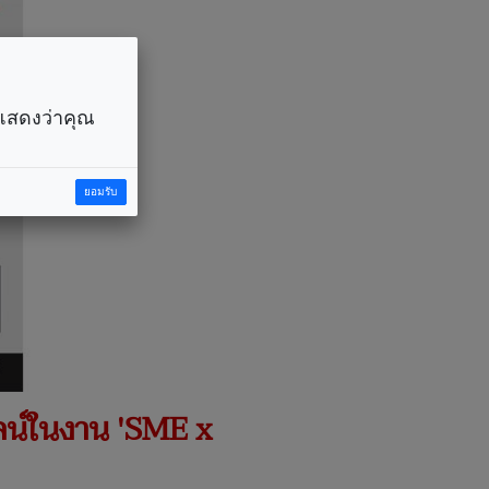
ราแสดงว่าคุณ
ยอมรับ
ลน์ในงาน 'SME x