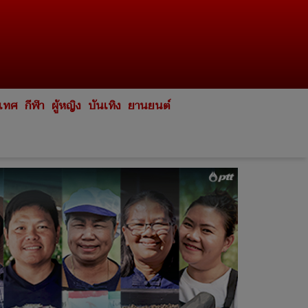
ะเทศ
กีฬา
ผู้หญิง
บันเทิง
ยานยนต์