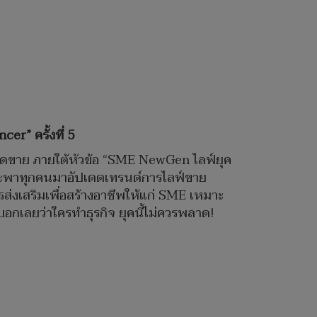
r” ครั้งที่ 5
่มยอดขาย ภายใต้หัวข้อ “SME NewGen ไลฟ์ยุค
ี่จะพาทุกคนมาอัปเดตเทรนด์การไลฟ์ขาย
ส่งเสริมเพื่อสร้างอาชีพให้แก่ SME เหมาะ
อกเลยว่าใครทำธุรกิจ ยุคนี้ไม่ควรพลาด!