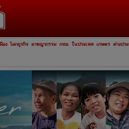
มือง
โลกธุรกิจ
อาชญากรรม
กทม.
ในประเทศ
เกษตร
ต่างปร