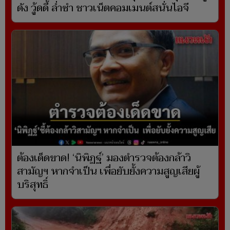
ดัง วู้ดดี้ ล่ำซำ ชาวเน็ตคอมเมนต์สนั่นไอจี
ต้องเด็ดขาด! ‘นิพิฏฐ์’ มองตำรวจต้องกล้าวิ
สามัญฯ หากจำเป็น เพื่อยับยั้งความสูญเสียผู้
บริสุทธิ์