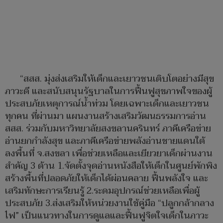
“สสส. มุ่งส่งเสริมให้เด็กและเยาวชนเติบโตอย่างมีสุข
ภาวะดี และสนับสนุนรัฐบาลในการฟื้นฟูสุขภาพใจของผู้
ประสบภัยเหตุการณ์น้ำท่วม โดยเฉพาะเด็กและเยาวชน
ทุกคน ที่ผ่านมา แผนงานสร้างเสริมวัฒนธรรมการอ่าน
สสส. ร่วมกับมหาวิทยาลัยสงขลานครินทร์ ภาคีเครือข่าย
อ่านยกกำลังสุข และภาคีเครือข่ายพลังอ่านชายแดนใต้
ลงพื้นที่ จ.สงขลา เพื่อช่วยเหลือและเยียวยาเด็กผ่านงาน
สำคัญ 3 ด้าน 1.จัดตั้งจุดอ่านหนังสือให้เด็กในศูนย์พักพิง
สร้างพื้นที่ปลอดภัยให้เด็กได้ผ่อนคลาย ฟื้นพลังใจ และ
เสริมทักษะการเรียนรู้ 2.ระดมอุปกรณ์ช่วยเหลือเพื่อผู้
ประสบภัย 3.ส่งเสริมให้หน่วยงานใช้คู่มือ “ปลูกกล้ากลาง
ไฟ” เป็นแนวทางในการดูแลและฟื้นฟูจิตใจเด็กในภาวะ