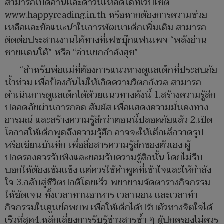
สามารถเปิดอ่านและดาวน์โหลดได้ที่เว็บไซต์
www.happyreading.in.th หรือหากต้องการความช่วย
เหลือและข้อแนะนำในการพัฒนาเด็กเพิ่มเติม สามารถ
ติดต่อประสานงานได้ทางที่เฟซบุ๊กแฟนเพจ “พลังอ่าน
ชายแดนใต้” หรือ “อ่านยกกำลังสุข”
“สำหรับพ่อแม่ที่ต้องการแนวทางดูแลเด็กที่ประสบภัย
น้ำท่วม เพื่อป้องกันไม่ให้เกิดความวิตกกังวล สามารถ
ดำเนินการดูแลเด็กได้ด้วยแนวทางดังนี้ 1.สร้างความรู้สึก
ปลอดภัยผ่านการกอด สัมผัส เพื่อแสดงความมั่นคงทาง
อารมณ์ และสร้างความรู้สึกว่าตอนนี้ปลอดภัยแล้ว 2.เปิด
โอกาสให้เด็กพูดถึงความรู้สึก อาจจะให้เด็กเล็กวาดรูป
หรือเขียนบันทึก เพื่อสื่อสารความรู้สึกของตัวเอง ผู้
ปกครองควรรับฟังและยอมรับความรู้สึกนั้น โดยไม่รีบ
บอกให้ต้องเข้มแข็ง แต่ควรใช้คำพูดที่เข้าใจและให้กำลัง
ใจ 3.กลับสู่ชีวิตปกติโดยเร็ว พยายามจัดตารางกิจกรรม
ให้ชัดเจน ทั้งเวลาทานอาหาร เวลานอน และเวลาทำ
กิจกรรมในศูนย์อพยพ เพื่อให้เด็กได้ปรับตัวทางจิตใจได้
เร็วที่สุด4.หลีกเลี่ยงการรับรู้ข่าวสารซ้ำ ๆ ผู้ปกครองไม่ควร