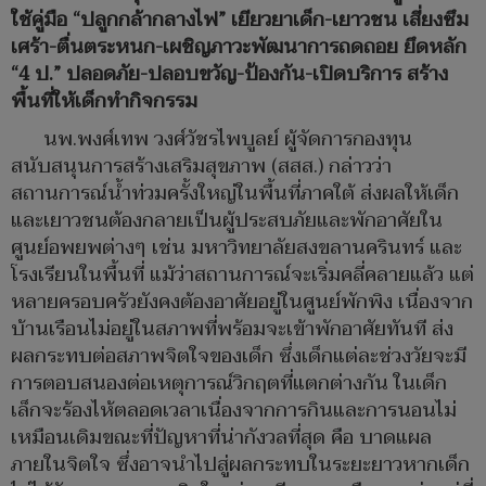
ใช้คู่มือ “ปลูกกล้ากลางไฟ” เยียวยาเด็ก-เยาวชน เสี่ยงซึม
เศร้า-ตื่นตระหนก-เผชิญภาวะพัฒนาการถดถอย ยึดหลัก
“4 ป.” ปลอดภัย-ปลอบขวัญ-ป้องกัน-เปิดบริการ สร้าง
พื้นที่ให้เด็กทำกิจกรรม
นพ.พงศ์เทพ วงศ์วัชรไพบูลย์ ผู้จัดการกองทุน
สนับสนุนการสร้างเสริมสุขภาพ (สสส.) กล่าวว่า
สถานการณ์น้ำท่วมครั้งใหญ่ในพื้นที่ภาคใต้ ส่งผลให้เด็ก
และเยาวชนต้องกลายเป็นผู้ประสบภัยและพักอาศัยใน
ศูนย์อพยพต่างๆ เช่น มหาวิทยาลัยสงขลานครินทร์ และ
โรงเรียนในพื้นที่ แม้ว่าสถานการณ์จะเริ่มคลี่คลายแล้ว แต่
หลายครอบครัวยังคงต้องอาศัยอยู่ในศูนย์พักพิง เนื่องจาก
บ้านเรือนไม่อยู่ในสภาพที่พร้อมจะเข้าพักอาศัยทันที ส่ง
ผลกระทบต่อสภาพจิตใจของเด็ก ซึ่งเด็กแต่ละช่วงวัยจะมี
การตอบสนองต่อเหตุการณ์วิกฤตที่แตกต่างกัน ในเด็ก
เล็กจะร้องไห้ตลอดเวลาเนื่องจากการกินและการนอนไม่
เหมือนเดิมขณะที่ปัญหาที่น่ากังวลที่สุด คือ บาดแผล
ภายในจิตใจ ซึ่งอาจนำไปสู่ผลกระทบในระยะยาวหากเด็ก