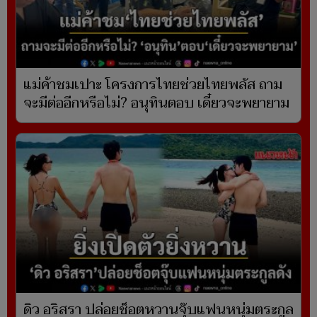
แม่ค้าชมเปาะ โครงการไทยช่วยไทยพลัส ถาม
จะมีต่ออีกหรือไม่? อนุทินตอบ เดี๋ยวจะพยายาม
ดิว อริสรา ปล่อยช็อตหวานจุ๊บแฟนหนุ่มตระกูล