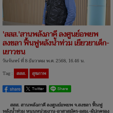
'สสส.'สานพลังภาคี ลงศูนย์อพยพ
สงขลา ฟื้นฟูหลังน้ำท่วม เยียวยาเด็ก-
เยาวชน
วันจันทร์ ที่ 8 ธันวาคม พ.ศ. 2568, 16.46 น.
Tag :
สสส.
สุขภาพ
สสส. สานพลังภาคี ลงศูนย์อพยพ จ.สงขลา ฟื้นฟู
หลังน้ำท่วม หนุนหน่วยงาน-อาสาสมัคร-อสม.-ผู้ปกครอง