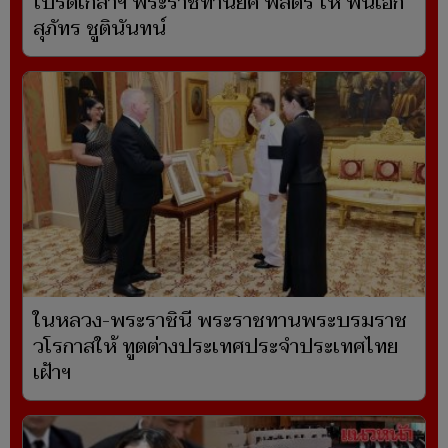
โปรดเกล้าฯ พระราชทานยศ พลตรี ให้ พันเอก
สุภัทร ชูตินันทน์
ในหลวง-พระราชินี พระราชทานพระบรมราช
วโรกาสให้ ทูตต่างประเทศประจำประเทศไทย
เฝ้าฯ