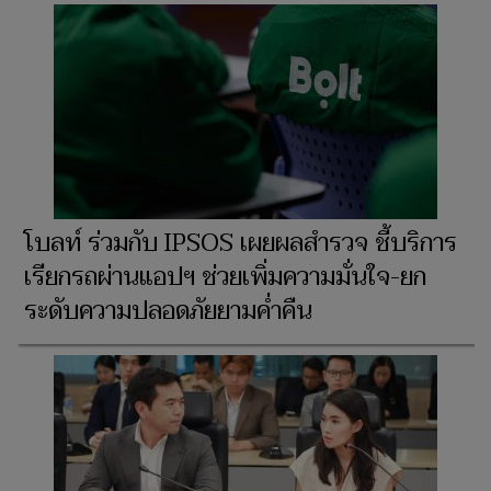
โบลท์ ร่วมกับ IPSOS เผยผลสำรวจ ชี้บริการ
เรียกรถผ่านแอปฯ ช่วยเพิ่มความมั่นใจ-ยก
ระดับความปลอดภัยยามค่ำคืน