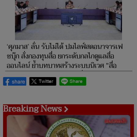
‘ศุภมาส’ ลั่น รับไม่ได้ ปมไลฟ์สดอนาจารเฟ
ซบุ๊ก สั่งกองทุนสื่อ ยกระดับกลไกดูแลสื่อ
ออนไลน์ ย้ำบทบาทสร้างระบบนิเวศ "สื่อ
ปลอดภัยและสร้างสรรค์" เพื่อปกป้องเยาวชน
ไทย
Breaking News