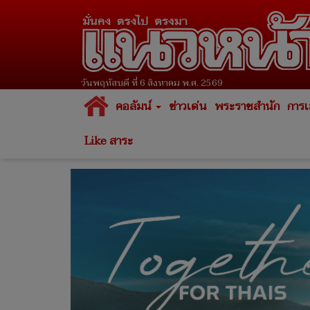
วันพฤหัสบดี ที่ 6 สิงหาคม พ.ศ. 2569
คอลัมน์
ข่าวเด่น
พระราชสำนัก
การเ
Like สาระ