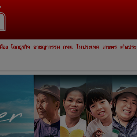
มือง
โลกธุรกิจ
อาชญากรรม
กทม.
ในประเทศ
เกษตร
ต่างปร