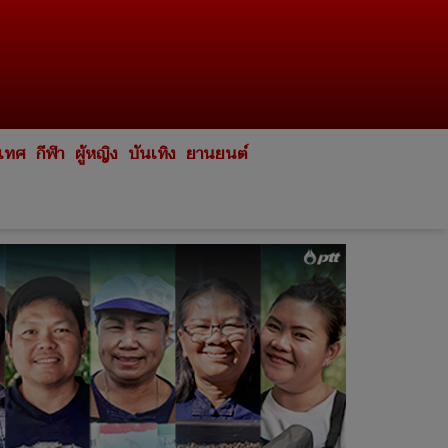
ะเทศ
กีฬา
ผู้หญิง
บันเทิง
ยานยนต์