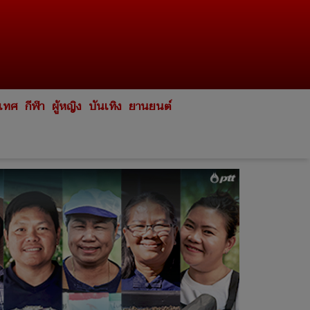
ะเทศ
กีฬา
ผู้หญิง
บันเทิง
ยานยนต์