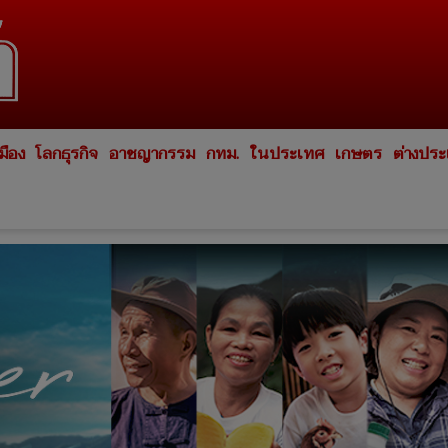
มือง
โลกธุรกิจ
อาชญากรรม
กทม.
ในประเทศ
เกษตร
ต่างปร