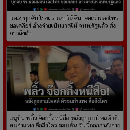
มท.2 บุกจับ โรงแรมนอมินีจีน เจอเจ้าของโทร
ขอเคลียร์ อ้างจ่ายเป็นงวดให้ จนท.รัฐแล้ว สั่ง
สาวถึงตัว
อนุทิน พลิ้ว จ๊อกกิ้งหนีสื่อ หลังถูกถามโพสต์ หัว
ชนกำแพง สื่อถึงใคร ตอบสั้น วันนี้ออกกำลังกาย