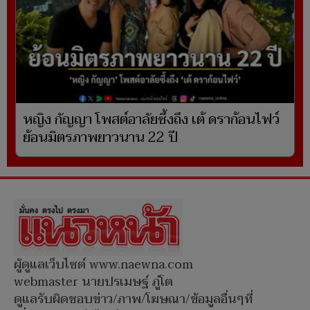
หญิง กัญญา โพสต์อาลัยซึ้งถึง เต้ ดราก้อนไฟว์
ย้อนมิตรภาพยาวนาน 22 ปี
ผู้ดูแลเว็บไซต์ www.naewna.com
webmaster นายปรเมษฐ์ ภู่โต
ดูแลรับผิดชอบข่าว/ภาพ/โฆษณา/ข้อมูลอื่นๆที่