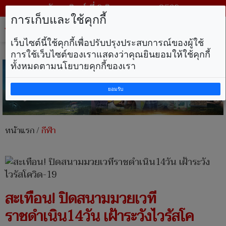
วันอาทิตย์ ที่ 9 สิงหาคม พ.ศ. 2569
การเก็บและใช้คุกกี้
Tog
nav
เว็บไซต์นี้ใช้คุกกี้เพื่อปรับปรุงประสบการณ์ของผู้ใช้
การใช้เว็บไซต์ของเราแสดงว่าคุณยินยอมให้ใช้คุกกี้
ทั้งหมดตามนโยบายคุกกี้ของเรา
ยอมรับ
หน้าแรก
/
กีฬา
สะเทือน! ปิดสนามมวยเวที
ราชดำเนิน14วัน เฝ้าระวังไวรัสโค