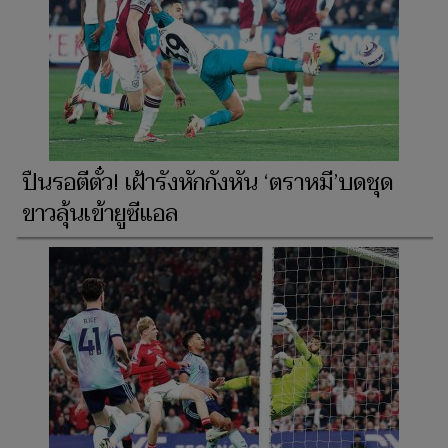
ปืนรอตีตั๋ว! เฝ้ารังหักกังหัน ‘ตราหมี’บดชุด
ขาวลุ้นเข้ายูซีแอล