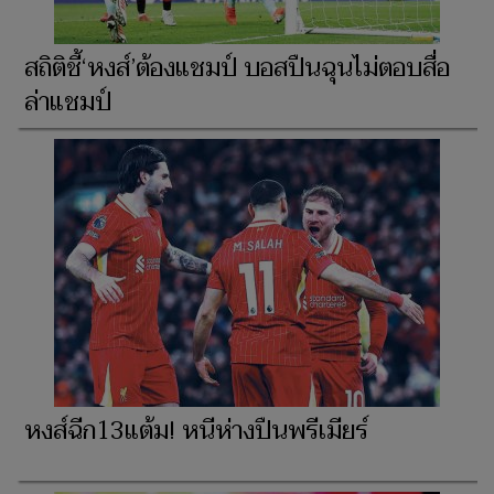
สถิติชี้‘หงส์’ต้องแชมป์ บอสปืนฉุนไม่ตอบสื่อ
ล่าแชมป์
หงส์ฉีก13แต้ม! หนีห่างปืนพรีเมียร์