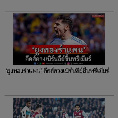
‘ยูงทองรำแพน’ ลีดส์ควงเบิร์นลีย์ขึ้นพรีเมียร์