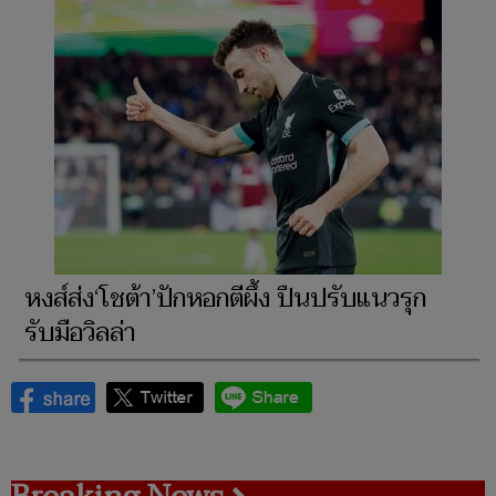
หงส์ส่ง‘โชต้า’ปักหอกตีผึ้ง ปืนปรับแนวรุก
รับมือวิลล่า