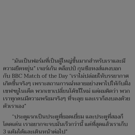
“มันเป็นฟอร์มที่เป็นผู้ใหญ่ขึ้นมากสำหรับเราและมี
ความยืดหยุ่น” เจอร์เก้น คล็อปป์ กุนซือหงส์แดงบอก
กับ BBC Match of the Day “เราไม่ปล่อยให้บรรยากาศ
เกิดขึ้นจริงๆ เพราะสถานการณ์หลายอย่างพาไปให้กับฝั่ง
เชฟฯยูไนเต็ด พวกเขาเปลี่ยนโค้ชใใหม่ แต่ผมคิดว่า พวก
เราทุกคนมีความพร้อมจริงๆ ที่จะลุย และเราก็สงบลงด้วย
ตัวเราเอง”
“ประตูแรกเป็นประตูที่ยอดเยี่ยม และประตูที่สองก็
โดดเด่น เราอยากจะจบมันเร็วกว่านี้ แต่ที่สุดแล้วเราเก็บ
3 แต้มได้และเดินหน้าต่อไป”