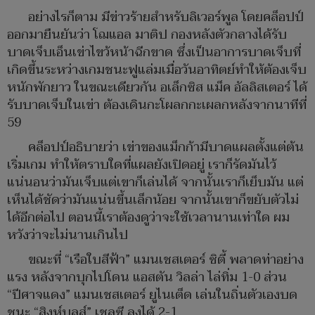
อย่างไรก็ตาม มีข่าวร้ายสำหรับลิเวอร์พูล โดยคล็อปป์
ออกมายืนยันว่า โฌแอล มาติป กองหลังตัวกลางได้รับ
บาดเจ็บเอ็นเข่าไขว้หน้าฉีกขาด ซึ่งเป็นอาการบาดเจ็บที่
เกิดขึ้นระหว่างเกมชนะฟูแล่มเมื่อวันอาทิตย์ทำให้ต้องเจ็บ
หนักพักยาว ในขณะเดียวกัน อเล็กซิส แม็ค อัลลิสเตอร์ ได้
รับบาดเจ็บในเข่า ต้องเดินกะโผลกกะเผลกหลังจากนาทีที่
59
คล็อปป์อธิบายว่า เข่าของแม็กก้ามีบาดแผลตั้งแต่ต้น
เริ่มเกม ทำให้ตราบใดที่แผลยังเปิดอยู่ เราก็รัดมันไว้
แน่นอนว่ามันเจ็บแต่เขาก็เล่นได้ จากนั้นเราก็เย็บมัน แต่
เห็นได้ชัดว่ามันแน่นขึ้นเล็กน้อย จากนั้นเขาก็ขยับตัวไม่
ได้อีกต่อไป ตอนนี้เราต้องดูว่าจะใช้เวลานานเท่าใด ผม
หวังว่าจะไม่นานเกินไป
ขณะที่ “เรือใบสีฟ้า” แมนเชสเตอร์ ซิตี้ พลาดท่าอย่าง
แรง หลังจากบุกไปโดน แอสตัน วิลล่า ไล่ทิ่ม 1-0 ส่วน
“ปีศาจแดง” แมนเชสเตอร์ ยูไนเต็ด เล่นในถิ่นตัวเองบด
ชนะ “สิงห์บลูส์” เชลซี ลงได้ 2-1