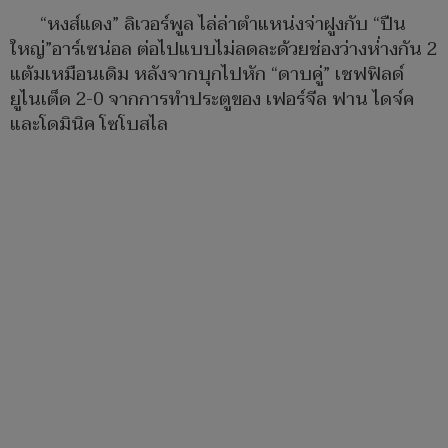
“หงส์แดง” ลิเวอร์พูล ไล่ล่าตำแหน่งจ่าฝูงกับ “ปืน
ใหญ่”อาร์เซน่อล ต่อไปแบบไม่ลดละด้วยช่องว่างห่่างกัน 2
แต้มเหมือนเดิม หลังจากบุกไปหัก “ดาบคู่” เชฟฟิลด์
ยูไนเต็ด 2-0 จากการทำประตูของ เฟอร์จีล ฟาน ไดจ์ค
และโดมินิค โซโบสไล