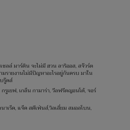
เซลล์ มาร์ติน จะไม่มี ฮวน ลาริออส, สจ๊วร์ต
อตามรายงานไม่มีปัญหาอะไรอยู่กันครบ มาใน
รู๊คส์
เลีย กรูเยฟ, เกล็น กามาร่า, วีลฟรีดญอนโต้, จอร์
็ดนาเร็ค, แจ็ค สตีเฟ่นส์,วิลเลี่ยม สมอลโบน,