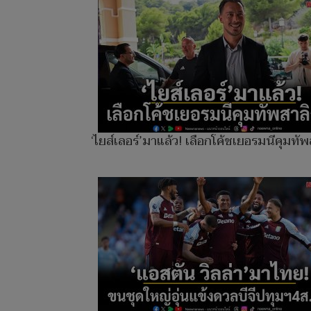
‘ไยส์เลอร์’มาแล้ว! เลือกโค้ชเยอรมนีคุมทั