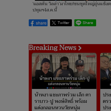
‘แอสตัน วิลล่า’มาไทย!ขนชุดใหญ่อุ่นแข้งด
ปทุมฯ4ส.ค.นี้
Breaking News
น้าหงา แชะภาพร่วม เล็ก คา
ประเ
ราบาว-ปู พงษ์สิทธิ์ พร้อม
ตรว
แต่งกลอนหวนวัยหนุ่ม
ประ