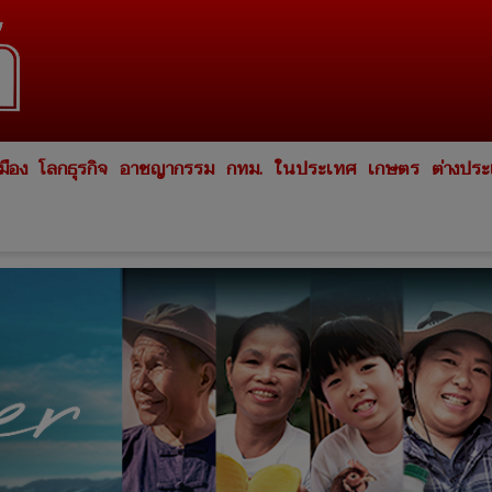
มือง
โลกธุรกิจ
อาชญากรรม
กทม.
ในประเทศ
เกษตร
ต่างปร