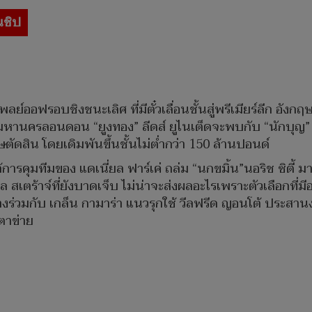
นชิป
์ออฟรอบชิงชนะเลิศ ที่มีตั๋วเลื่อนชั้นสู่พรีเมียร์ลีก อังก
นมหานครลอนดอน “ยูงทอง” ลีดส์ ยูไนเต็ดจะพบกับ “นักบุญ”
ตัดสิน โดยเดิมพันขึ้นชั้นไม่ต่ำกว่า 150 ล้านปอนด์
ใต้การคุมทีมของ แดเนี่ยล ฟาร์เค่ ถล่ม “นกขมิ้น”นอริช ซิตี
เตร้าจ์ที่ยังบาดเจ็บ ไม่น่าจะส่งผลอะไรเพราะตัวเลือกที่มีอ
งร่วมกับ เกล็น กามาร่า แนวรุกใช้ วีลฟรีด ญอนโต้ ประสานง
าตาข่าย