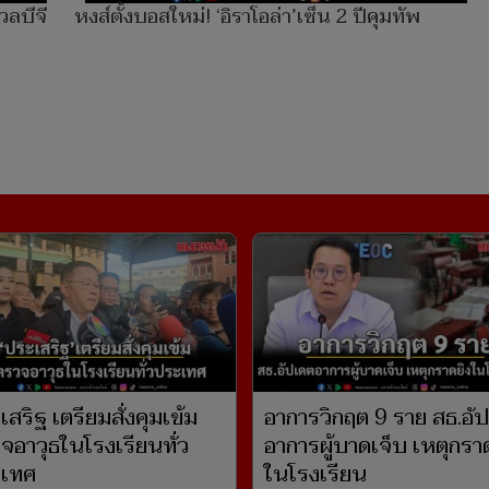
วลบีจี
หงส์ตั้งบอสใหม่! ‘อิราโอล่า’เซ็น 2 ปีคุมทัพ
สริฐ เตรียมสั่งคุมเข้ม
อาการวิกฤต 9 ราย สธ.อั
จอาวุธในโรงเรียนทั่ว
อาการผู้บาดเจ็บ เหตุกรา
เทศ
ในโรงเรียน