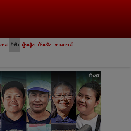
ะเทศ
กีฬา
ผู้หญิง
บันเทิง
ยานยนต์