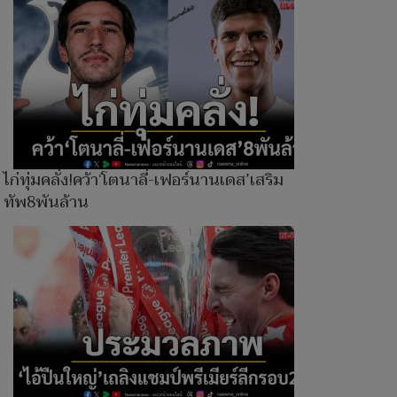
ไก่ทุ่มคลั่ง!คว้า‘โตนาลี่-เฟอร์นานเดส’เสริม
ทัพ8พันล้าน