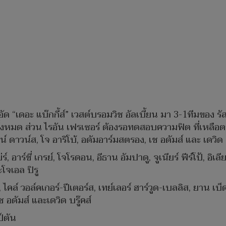
ัด “เดอะ แบ๊กกี้ส์” เวสต์บรอมวิช อัลเบี้ยน มา 3-1ทีมของ รัส
งทั้งหมด ส่วน ไรอัน เฟรเซอร์ ต้องรอทดสอบความฟิต ที่เหลื
ดาวน์ส, โจ อาริโบ้, อดัมอาร์มสตรอง, เช อดัมส์ และ เดวิด บ
ร์, อาร์ชี่ เกรย์, โจโรดอน, อีธาน อัมปาดู, จูเนียร์ ฟีร์โป้, อิ
ะโจเอล ปิรู
่, ไคล์ วอล์คเกอร์-ปีเตอร์ส, เทย์เลอร์ ฮาร์วูด-เบลลิส, ยาน เบ
 อดัมส์ และเดวิด บรู๊คส์
ป์ตัน