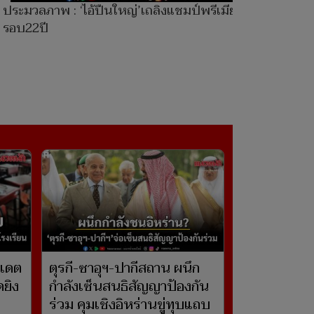
ประมวลภาพ : ‘ไอ้ปืนใหญ่’เถลิงแชมป์พรีเมียร์ลีก
รอบ22ปี
ปเดต
ตุรกี-ซาอุฯ-ปากีสถาน ผนึก
ดยิง
กำลังเซ็นสนธิสัญญาป้องกัน
ร่วม คุมเชิงอิหร่านขู่ทุบแถบ