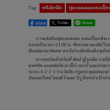
Tag :
พรีเมียร์ลีก
ฟุตบอลเดอะแชมเปี้ย
การแข่งขันฟุตบอลเดอะ แชมเปี้ยนชิพ เพลย
ลงเล่นในเวลา 21.00 น. ที่สนามเวมบลีย์ ใ
ต้องต่อเวลาพิเศษ หากไม่จบอีกต้องยิงจุดโทษ
ความพร้อมไปเริ่มที่ ลีดส์ ยูไนเต็ด ภาย
แพทริค แบมฟอร์ด,ดาร์โก้ กยาบี้ และปาสกาล ส
ระบบ 4-2-3-1 ว่าง อิเลีย กรูเยฟ คุมแดนกลา
ซัมเมอร์วิลล์ โดยมี โจเอล ปิรู ยืนหน้าเป้าล่