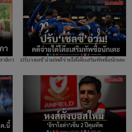
พสาลิกา
ปรับ‘เชลซี’อ่วม!คดีจ่ายใต้โต๊ะเสริมทัพซื้อนักเตะ