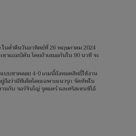
ฤษ ในค่ำคืนวันอาทิตย์ที่ 26 พฤษภาคม 2024
 เซาแธมป์ตัน โดยถ้าเสมอกันใน 90 นาที จะ
้ มาแบบขาดลอย 4-0 เกมนี้ยังหมดสิทธิ์ใช้งาน
ยู่ถือว่ามีทีเด็ดโดยเฉพาะแนวรุก จัดทัพใน
านกับ จอร์จินโญ่ รุตแตร์ และคริสเซนซิโอ้