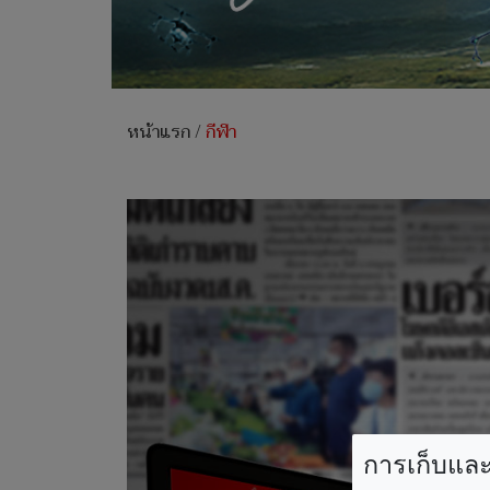
หน้าแรก
/
กีฬา
การเก็บและใ