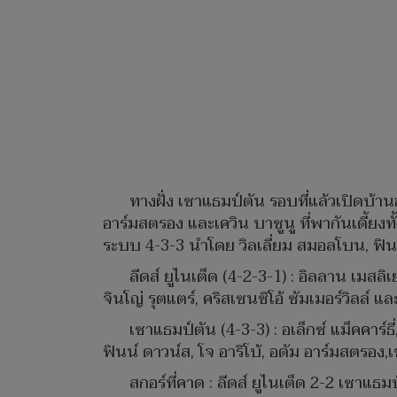
ทางฝั่ง เซาแธมป์ตัน รอบที่แล้วเปิดบ้านอ
อาร์มสตรอง และเควิน บาซูนู ที่พากันเดี้ย
ระบบ 4-3-3 นำโดย วิลเลี่ยม สมอลโบน, ฟินน์ 
ลีดส์ ยูไนเต็ด (4-2-3-1) : อิลลาน เมสลิเย่
จินโญ่ รุตแตร์, คริสเซนซิโอ้ ซัมเมอร์วิลล์ แล
เซาแธมป์ตัน (4-3-3) : อเล็กซ์ แม็คคาร์ธี
ฟินน์ ดาวน์ส, โจ อาริโบ้, อดัม อาร์มสตรอง,เช
สกอร์ที่คาด : ลีดส์ ยูไนเต็ด 2-2 เซาแธม