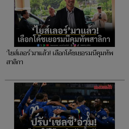
‘ไยส์เลอร์’มาแล้ว! เลือกโค้ชเยอรมนีคุมทัพ
สาลิกา