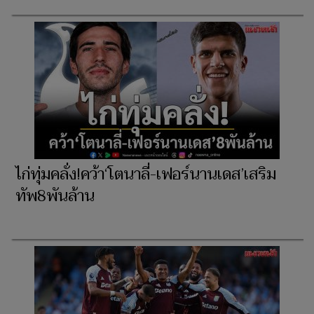
ไก่ทุ่มคลั่ง!คว้า‘โตนาลี่-เฟอร์นานเดส’เสริม
ทัพ8พันล้าน