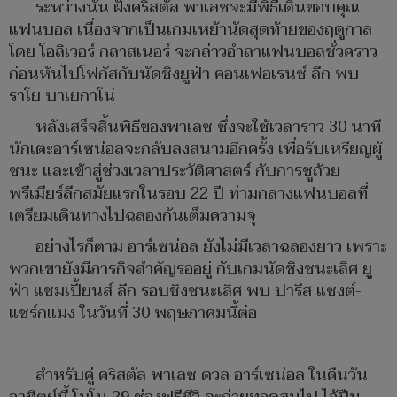
ระหว่างนั้น ฝั่งคริสตัล พาเลซจะมีพิธีเดินขอบคุณ
แฟนบอล เนื่องจากเป็นเกมเหย้านัดสุดท้ายของฤดูกาล
โดย โอลิเวอร์ กลาสเนอร์ จะกล่าวอำลาแฟนบอลชั่วคราว
ก่อนหันไปโฟกัสกับนัดชิงยูฟ่า คอนเฟอเรนซ์ ลีก พบ
ราโย บาเยกาโน่
หลังเสร็จสิ้นพิธีของพาเลซ ซึ่งจะใช้เวลาราว 30 นาที
นักเตะอาร์เซน่อลจะกลับลงสนามอีกครั้ง เพื่อรับเหรียญผู้
ชนะ และเข้าสู่ช่วงเวลาประวัติศาสตร์ กับการชูถ้วย
พรีเมียร์ลีกสมัยแรกในรอบ 22 ปี ท่ามกลางแฟนบอลที่
เตรียมเดินทางไปฉลองกันเต็มความจุ
อย่างไรก็ตาม อาร์เซน่อล ยังไม่มีเวลาฉลองยาว เพราะ
พวกเขายังมีภารกิจสำคัญรออยู่ กับเกมนัดชิงชนะเลิศ ยู
ฟ่า แชมเปี้ยนส์ ลีก รอบชิงชนะเลิศ พบ ปารีส แซงต์-
แชร์กแมง ในวันที่ 30 พฤษภาคมนี้ต่อ
สำหรับคู่ คริสตัล พาเลซ ดวล อาร์เซน่อล ในคืนวัน