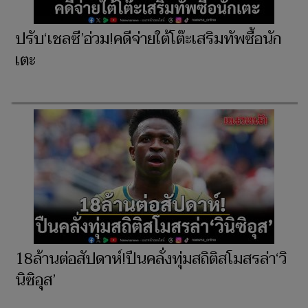
ปรับ‘เชลซี’อ่วม!คดีจ่ายใต้โต๊ะเสริมทัพซื้อนัก
เตะ
18ล้านต่อสัปดาห์!ปืนคลั่งทุ่มสถิติสโมสรล่า‘วิ
นิซิอุส’