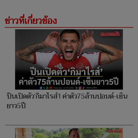
ข่าวที่เกี่ยวข้อง
ปืนเปิดตัว‘กิมาไรส์’! ค่าตัว75ล้านปอนด์-เซ็น
ยาว5ปี