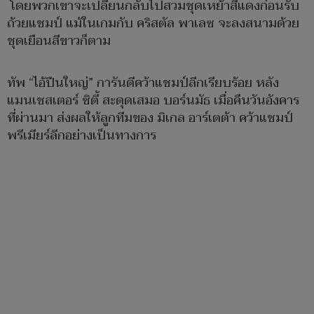
โดยพวกเขาจะเปลี่ยนกลับไปสวมชุดเหย้าสีแดงก่อนรับ
ถ้วยแชมป์ แม้ในเกมกับ คริสตัล พาเลซ จะลงสนามด้วย
ชุดเยือนสีขาวก็ตาม
ทัพ “ไอ้ปืนใหญ่” การันตีคว้าแชมป์ลีกเรียบร้อย หลัง
แมนเชสเตอร์ ซิตี้ สะดุดเสมอ บอร์นมัธ เมื่อคืนวันอังคาร
ที่ผ่านมา ส่งผลให้ลูกทีมของ มิเกล อาร์เตต้า คว้าแชมป์
พรีเมียร์ลีกอย่างเป็นทางการ