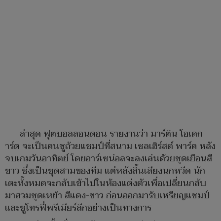
ล่าสุด ฟุตบอลลอนดอน รายงานว่า มาร์ติน โอเดก
าร์ด จะเป็นคนชูถ้วยแชมป์ที่สนาม เซลเฮิร์สต์ พาร์ค หลัง
จบเกมวันอาทิตย์ โดยอาร์เซน่อลจะลงเล่นด้วยชุดเยือนสี
ขาว ซึ่งเป็นชุดสามของทีม แต่หลังสิ้นเสียงนกหวีด นัก
เตะทั้งหมดจะกลับเข้าไปในห้องแต่งตัวเพื่อเปลี่ยนกลับ
มาสวมชุดเหย้า สีแดง-ขาว ก่อนออกมารับเหรียญแชมป์
และชูโทรฟี่พรีเมียร์ลีกอย่างเป็นทางการ