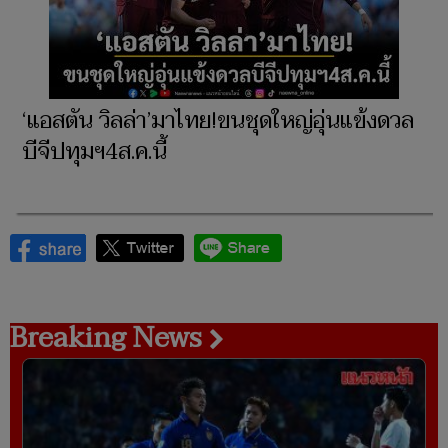
‘แอสตัน วิลล่า’มาไทย!ขนชุดใหญ่อุ่นแข้งดวล
บีจีปทุมฯ4ส.ค.นี้
Breaking News