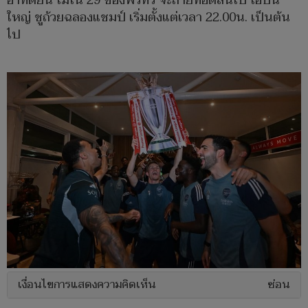
อาทิตย์นี้ โมโน 29 ช่องฟรีทีวิ จะถ่ายทอดสนไป ไอ้ปืน
ใหญ่ ชูถ้วยฉลองแชมป์ เริ่มตั้งแต่เวลา 22.00น. เป็นต้น
ไป
เงื่อนไขการแสดงความคิดเห็น
ซ่อน