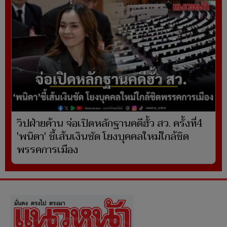
วิปฝ่ายค้าน จ่อเปิดหลักฐานคดีฮั้ว สว. ครั้งที่4
'พนิดา' ชี้เส้นเงินชัด โยงบุคคลใหม่ใกล้ชิด
พรรคการเมือง