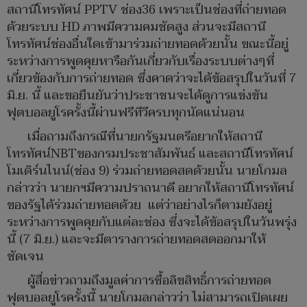
สถานีโทรทัศน์ PPTV ช่อง36 เพราะเป็นช่องที่ถ่ายทอด
ด้วยระบบ HD ภาพมีความคมชัดสูง ส่วนจะมีสถานี
โทรทัศน์ช่องอื่นใดเข้ามาร่วมถ่ายทอดด้วยนั้น ขณะนี้อยู่
ระหว่างการพูดคุยหารือกันเกี่ยวกับเรื่องระบบต่างๆที่
เกี่ยวข้องกับการถ่ายทอด ซึ่งคาดว่าจะได้ข้อสรุปในวันที่ 7
มิ.ย. นี้ และขอยืนยันว่าประชาชนจะได้ดูการแข่งขัน
ฟุตบอลยูโรครั้งนี้ผ่านฟรีทีวีครบทุกนัดแน่นอน
เมื่อถามถึงกรณีที่นายกรัฐมนตรีอยากให้สถานี
โทรทัศน์NBTของกรมประชาสัมพันธ์ และสถานีโทรทัศน์
โมเดิร์นไนน์(ช่อง 9) ร่วมถ่ายทอดสดด้วยนั้น นายโกมล
กล่าวว่า นายกฯมีความปราถนาดี อยากให้สถานีโทรทัศน์
ของรัฐได้ร่วมถ่ายทอดด้วย แต่ว่าอย่างไรก็ตามยังอยู่
ระหว่างการพูดคุยกับแต่ละช่อง ซึ่งจะได้ข้อสรุปในวันพรุ่ง
นี้ (7 มิ.ย.) และจะมีตารางการถ่ายทอดสดออกมาให้
ชัดเจน
ผู้สื่อข่าวถามถึงมูลค่าการซื้อลิขสิทธิ์การถ่ายทอด
ฟุตบอลยูโรครั้งนี้ นายโกมลกล่าวว่า ไม่สามารถเปิดเผย