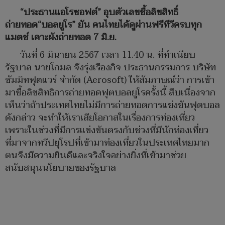
“ประธานแอโรซอฟต์” อุบตัวเลขซื้อลิขสิทธิ์
ถ่ายทอด“บอลยูโร” ยัน คนไทยได้ดูผ่านฟรีทีวีครบทุก
แมตช์ เคาะผังถ่ายทอด 7 มิ.ย.
วันที่ 6 มินายน 2567 เวลา 11.40 น. ที่ทำเนียบ
รัฐบาล นายโกมล จึงรุ่งเรืองกิจ ประธานกรรมการ บริษัท
ซัมมิทฟุตแวร์ จำกัด (Aerosoft) ให้สัมภาษณ์ว่า การเข้า
มาซื้อลิขสิทธิการถ่ายทอดฟุตบอลยูโรครั้งนี้ สืบเนื่องจาก
เห็นว่าถ้าประเทศไทยไม่มีการถ่ายทอดการแข่งขันฟุตบอล
ดังกล่าว จะทำให้เราเสียโอกาสในเรื่องการท่องเที่ยว
เพราะในช่วงที่มีการแข่งขันตรงกับช่วงที่มีนักท่องเที่ยว
ที่มาจากทวีปยุโรปที่เข้ามาท่องเที่ยวในประเทศไทยมาก
ตนจึงมีความยินดีและจริงใจอย่างยิ่งที่เข้ามาช่วย
สนับสนุนนโยบายของรัฐบาล