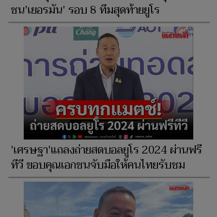
ชน'เยอรมัน' รอบ 8 ทีมสุดท้ายยูโร
'เศรษฐา'แถลงถ่ายสดบอลยูโร 2024 ผ่านฟรี
ทีวี ขอบคุณเอกชนจับมือให้คนไทยรับชม