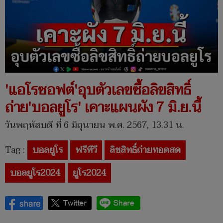
'แอโรซอฟต์'อุบตัวเลขซื้อลิขสิทธิ์
ถ่าย'บอลยูโร' เคาะแผนผัง 7 มิ.ย.นี้
วันพฤหัสบดี ที่ 6 มิถุนายน พ.ศ. 2567, 13.31 น.
Tag :
บอลยูโร
ฟรีทีวี
ลิขสิทธิ์ถ่ายทอดสด
บอลยูโร2024
ยูโร2024