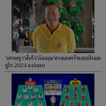
'เศรษฐา'มั่นใจ'อังกฤษ'ดวงเฮงคว้าแชมป์บอล
ยูโร 2024 แน่นอน