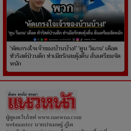
'หัดเกรงใจเจ้าของบ้านบ้าง!' 'ตูน วีแกน' เดือด
ทัวริสต์ป่วนดึก ทำเมียรักสะดุ้งตื่น ลั่นเตรียมจัด
หนัก
ผู้ดูแลเว็บไซต์ www.naewna.com
webmaster นายปรเมษฐ์ ภู่โต