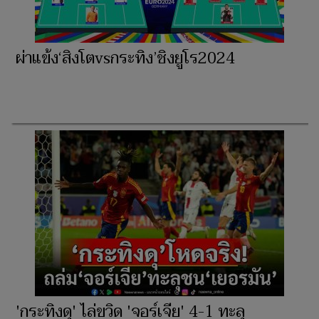
ผ่าแข้ง‘สิงโตvsกระทิง’ชิงยูโร2024
'กระทิงดุ' ไล่ขวิด 'จอร์เจีย' 4-1 ทะลุ