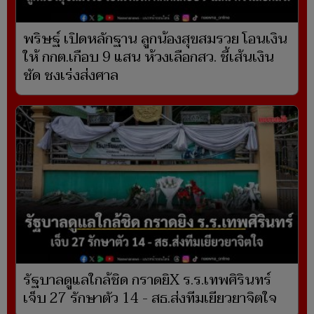
พริษฐ์ เปิดหลักฐาน ลูกน้องสุขสมรวย โอนเงิน
ให้ กกต.เกือบ 9 แสน ห้วงเลือกสว. ชี้เส้นเงิน
ชัด ชงเร่งส่งศาล
รัฐบาลดูแลใกล้ชิด กราดยิX ร.ร.เทพศิรินทร์
เจ็บ 27 รักษาตัว 14 - สธ.ส่งทีมเยียวยาจิตใจ