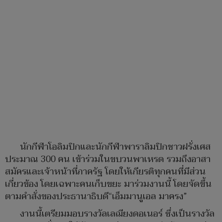
นักกีฬาโอลิมปิกและนักกีฬาพาราลิมปิกชาวฝรั่งเศส
ประมาณ 300 คน เข้าร่วมในขบวนพาเหรด รวมถึงอาสา
สมัครและเจ้าหน้าที่ภาครัฐ โดยให้เกียรติทุกคนที่มีส่วน
เกี่ยวข้อง โดยเฉพาะคนเก็บขยะ มาร่วมงานนี้ โดยจัดขึ้น
ตามคำสั่งของประธานาธิบดี“เอ็มมานูเอล มาครง”
งานนี้เตรียมมอบรางวัลเลฌียงดอเนอร์ ซึ่งเป็นรางวัล