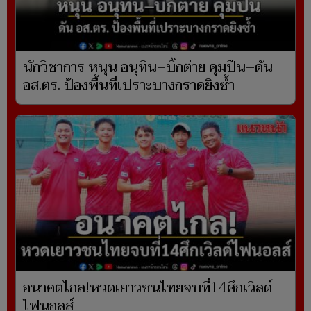
นักวิชาการ หนุน อนุทิน–บิ๊กต่าย คุมปืน–ดัน
อส.ตร. ป้องพื้นที่เปราะบางกราดยิงซ้ำ
อนาคตไกล!หวดเยาวชนไทยจบที่14ศึกเวิลด์
ไฟนอลส์