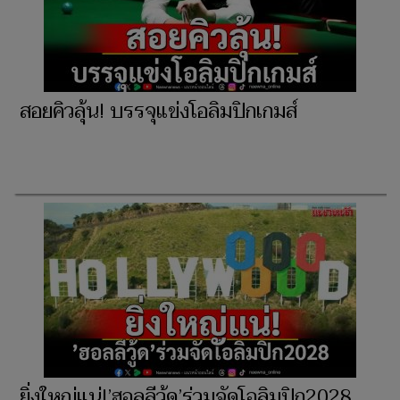
สอยคิวลุ้น! บรรจุแข่งโอลิมปิกเกมส์
ยิ่งใหญ่แน่!’ฮอลลีวู้ด’ร่วมจัดโอลิมปิก2028