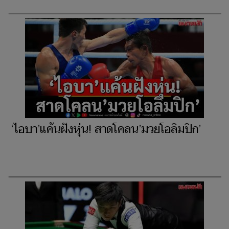
‘ไอบา’แค้นฝังหุ่น! สาดโคลน’มวยโอลิมปิก’